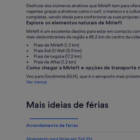
Desfrute dos inúmeros atrativos que Mirleft tem para ofer
viajantes graças a atrativos como o surf, o marisco e a cu
completas, sendo ideais para confecionar as suas próprias 
Explore os elementos naturais de Mirleft
Mirleft é um excelente destino para estar em contacto com
mais deslumbrantes da região a 48,2 km do centro da cida
Praia de Mirleft (1,3 km)
Praia Sidi El Wafi (5,9 km)
Praia de Legzira (17,2 km)
Praia de Aftas (1,2 km)
Como chegar a Mirleft e opções de transporte 
Voo para Goulimime (GLN), que é o aeroporto mais próximo
Ver menos
Mais ideias de férias
Arrendamento de férias
Alojamento para férias em Sidi Ifni