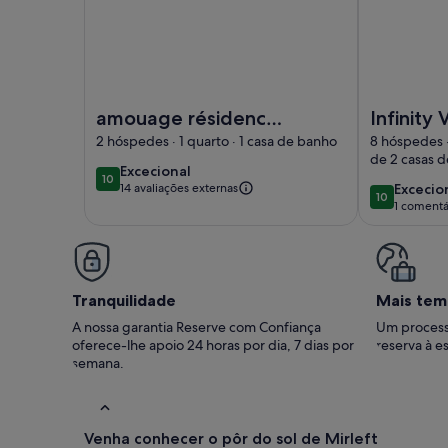
Imagem de amouage résidence 3
Imagem de In
amouage résidence
Infinity
3
Pool Vill
2 hóspedes · 1 quarto · 1 casa de banho
8 hóspedes ·
de 2 casas 
excecional
Excecional
10
10 de 10
excecio
14 avaliações externas
Excecio
10
10 de 10
1 comentá
(1
coment
Tranquilidade
Mais tem
A nossa garantia Reserve com Confiança
Um process
oferece-lhe apoio 24 horas por dia, 7 dias por
reserva à es
semana.
Venha conhecer o pôr do sol de Mirleft