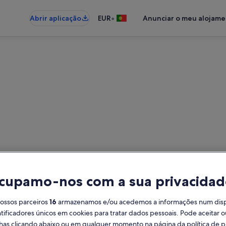
•
Abrir aplicação
EUR
Anunciar o meu alojam
ojamentos para férias – Mirl
 para férias - Insira as suas data
cupamo-nos com a sua privacidad
Datas
Hó
nossos parceiros
16
armazenamos e/ou acedemos a informações num dispos
2 h
ificadores únicos em cookies para tratar dados pessoais. Pode aceitar ou
lhas clicando abaixo ou em qualquer momento na página da política de p