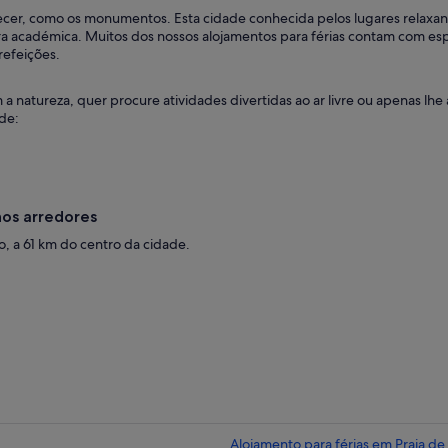
ecer, como os monumentos. Esta cidade conhecida pelos lugares relaxant
ltura académica. Muitos dos nossos alojamentos para férias contam com esp
refeições.
 a natureza, quer procure atividades divertidas ao ar livre ou apenas lh
de:
nos arredores
, a 61 km do centro da cidade.
Alojamento para férias em Praia de 