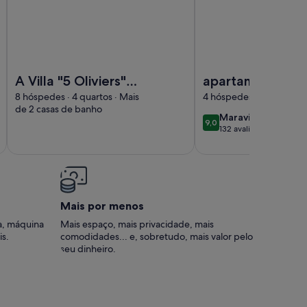
rrace
Imagem de A Villa "5 Oliviers" com piscina - Les Amicales) - 
Imagem de apartament
A Villa "5 Oliviers"
apartamento mu
com piscina - Les
confortável
8 hóspedes · 4 quartos · Mais
4 hóspedes · 1 quarto · 
de 2 casas de banho
Amicales) - 2 min da
maravilhoso
Maravilhoso
9,0
9,0 de 10
praia
132 avaliações externas
Mais por menos
a, máquina
Mais espaço, mais privacidade, mais
is.
comodidades... e, sobretudo, mais valor pelo
seu dinheiro.