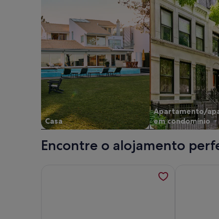
Apartamento/ap
Casa
em condomínio
Encontre o alojamento perfei
Mais informações sobre amouage résidence 3 ; é
Mais informa