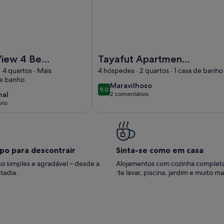
finity View 4 Bed Pool Villa
Imagem de Tayafut Apartments & Te
 View 4 Bed
Tayafut Apartments
a
& Terrace
 4 quartos · Mais
4 hóspedes · 2 quartos · 1 casa de banho
de banho
maravilhoso
Maravilhoso
9,0
9,0 de 10
nal
nal
2 comentários
(2
rio
comentários)
ário)
po para descontrair
Sinta-se como em casa
o simples e agradável – desde a
Alojamentos com cozinha complet
tadia.
de lavar, piscina, jardim e muito ma