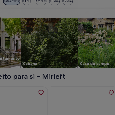
Datas exatas
± 1 dia
± 2 dias
± 3 dias
± 7 dias
artamento
Cabana
Casa de campo
to para si – Mirleft
 aberto um novo separador
ções sobre Infinity View 4 Bed Pool Villa; é aberto um novo 
Mais informações sobre Tayafut Apa