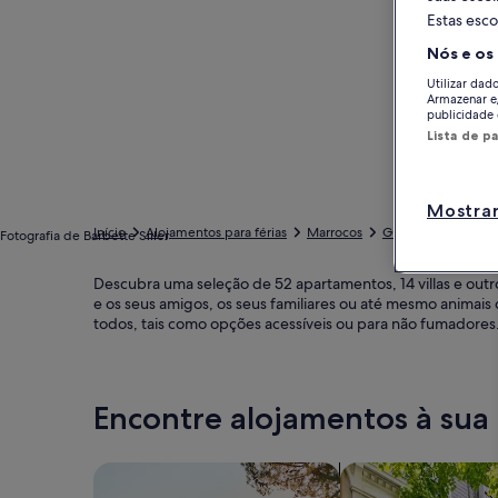
Estas esco
Nós e os
Utilizar dad
Armazenar e
publicidade 
Lista de p
Mostrar
Início
Alojamentos para férias
Marrocos
Guelmim-Oued N
Fotografia de Barbette Siller
Descubra uma seleção de 52 apartamentos, 14 villas e outr
e os seus amigos, os seus familiares ou até mesmo animais
todos, tais como opções acessíveis ou para não fumadores
Encontre alojamentos à sua
Pesquisar casas
Pesquisar apartam