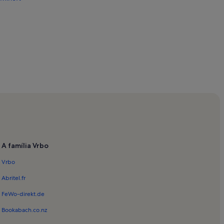
A família Vrbo
Vrbo
Abritel.fr
FeWo-direkt.de
Bookabach.co.nz