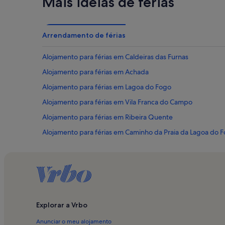
Mais ideias de férias
Arrendamento de férias
Alojamento para férias em Caldeiras das Furnas
Alojamento para férias em Achada
Alojamento para férias em Lagoa do Fogo
Alojamento para férias em Vila Franca do Campo
Alojamento para férias em Ribeira Quente
Alojamento para férias em Caminho da Praia da Lagoa do 
Alojamento para férias em Praia de Povoação
Alojamento para férias em Cascata Salto da Farinha
Alojamento para férias em Ribeira Seca
Alojamento para férias em Água de Alto
Explorar a Vrbo
Alojamento para férias em Poça da Dona Beija
Anunciar o meu alojamento
Alojamento para férias em Furnas