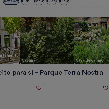
Datas exatas
± 1 dia
± 2 dias
± 3 dias
± 7 dias
artamento
Cabana
Casa de campo
ito para si – Parque Terra Nostra
HOME VILA FRANCA DO CAMPO; é aberto um novo separador
ações sobre Casa de férias totalmente mobilado com vistas d
Mais informações sobre Luxury villa