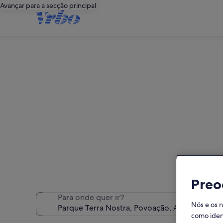
Avançar para a secção principal
Alojamento
Encontrámos 228 alojamentos
Preo
Para onde quer ir?
Nós e os 
como ident