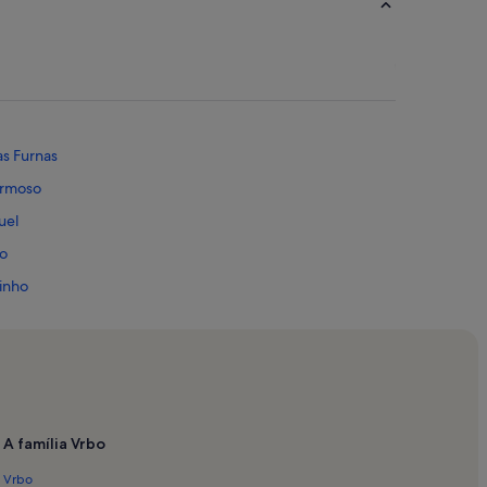
as Furnas
ormoso
uel
ão
inho
arça
a Ajuda
de Golfe
das Tainhas
A família Vrbo
os Moinhos
Vrbo