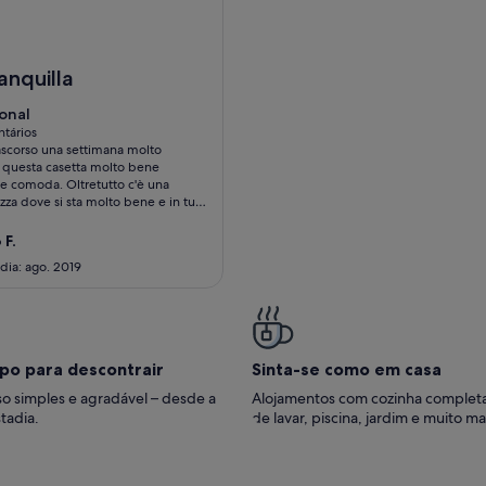
 - Azores
InSide Furnas is brand-new home built in 2019
anquilla
ional
onal
tários
scorso una settimana molto
tários)
n questa casetta molto bene
e comoda. Oltretutto c'è una
zza dove si sta molto bene e in tutta
 Si possono fare delle belle
gni e escurssioni.
 F.
dia: ago. 2019
po para descontrair
Sinta-se como em casa
o simples e agradável – desde a
Alojamentos com cozinha complet
tadia.
de lavar, piscina, jardim e muito ma