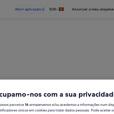
•
Abrir aplicação
EUR
Anunciar o meu alojam
s de férias perto de Parque T
 para férias - Insira as suas data
cupamo-nos com a sua privacidad
Datas
Hó
nossos parceiros
16
armazenamos e/ou acedemos a informações num dispos
2 h
ificadores únicos em cookies para tratar dados pessoais. Pode aceitar ou