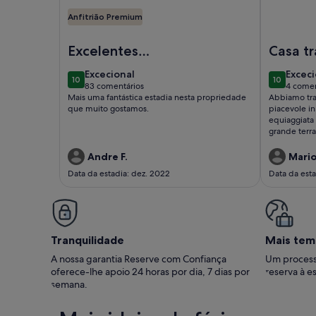
Anfitrião Premium
Imagem de Villa Natura (Furnas), Ilha de S. Miguel
Imagem de 
Excelentes
Casa tr
momentos
excecional
excec
Excecional
Exceci
10
10
10 de 10
10 de 10
83 comentários
4 comen
(83
(4
Mais uma fantástica estadia nesta propriedade
Abbiamo tra
comentários)
comen
que muito gostamos.
piacevole i
equiaggiata 
grande terra
tranquillità.
caminate, ba
Andre F.
Mario
Data da estadia: dez. 2022
Data da esta
Tranquilidade
Mais tem
A nossa garantia Reserve com Confiança
Um process
oferece-lhe apoio 24 horas por dia, 7 dias por
reserva à es
semana.