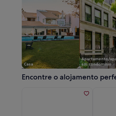
Apartamento/ap
Casa
em condomínio
Encontre o alojamento perfe
Mais informações sobre VILA TALLEC - LUXURY 
Mais inform