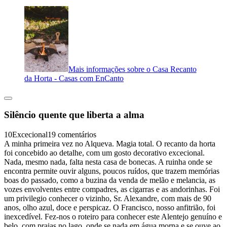
Mais informações sobre o Casa Recanto
da Horta - Casas com EnCanto
Silêncio quente que liberta a alma
10
Excecional
19 comentários
A minha primeira vez no Alqueva. Magia total. O recanto da horta
foi concebido ao detalhe, com um gosto decorativo excecional.
Nada, mesmo nada, falta nesta casa de bonecas. A ruinha onde se
encontra permite ouvir alguns, poucos ruídos, que trazem memórias
boas do passado, como a buzina da venda de melão e melancia, as
vozes envolventes entre compadres, as cigarras e as andorinhas. Foi
um privilegio conhecer o vizinho, Sr. Alexandre, com mais de 90
anos, olho azul, doce e perspicaz. O Francisco, nosso anfitrião, foi
inexcedível. Fez-nos o roteiro para conhecer este Alentejo genuíno e
belo, com praias no lago, onde se nada em água morna e se ouve ao