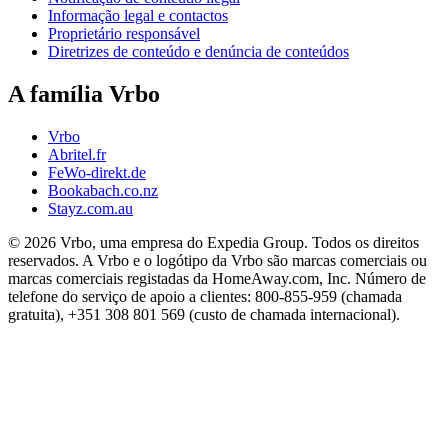
Informação legal e contactos
Proprietário responsável
Diretrizes de conteúdo e denúncia de conteúdos
A família Vrbo
Vrbo
Abritel.fr
FeWo-direkt.de
Bookabach.co.nz
Stayz.com.au
© 2026 Vrbo, uma empresa do Expedia Group. Todos os direitos
reservados. A Vrbo e o logótipo da Vrbo são marcas comerciais ou
marcas comerciais registadas da HomeAway.com, Inc. Número de
telefone do serviço de apoio a clientes: 800-855-959 (chamada
gratuita), +351 308 801 569 (custo de chamada internacional).