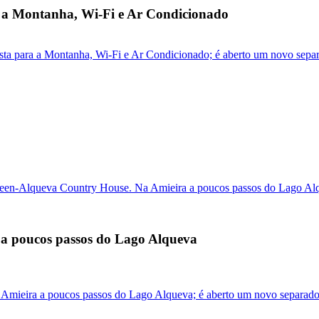
 a Montanha, Wi-Fi e Ar Condicionado
ta para a Montanha, Wi-Fi e Ar Condicionado; é aberto um novo sepa
een-Alqueva Country House. Na Amieira a poucos passos do Lago Al
a poucos passos do Lago Alqueva
Amieira a poucos passos do Lago Alqueva; é aberto um novo separado