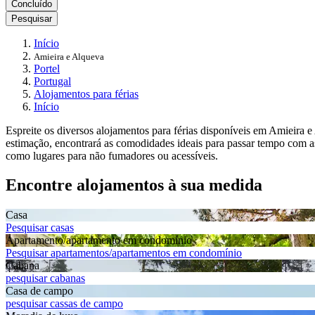
Concluído
Pesquisar
Início
Amieira e Alqueva
Portel
Portugal
Alojamentos para férias
Início
Espreite os diversos alojamentos para férias disponíveis em Amieira 
estimação, encontrará as comodidades ideais para passar tempo com as
como lugares para não fumadores ou acessíveis.
Encontre alojamentos à sua medida
Casa
Pesquisar casas
Apartamento/apartamento em condomínio
Pesquisar apartamentos/apartamentos em condomínio
Cabana
pesquisar cabanas
Casa de campo
pesquisar cassas de campo