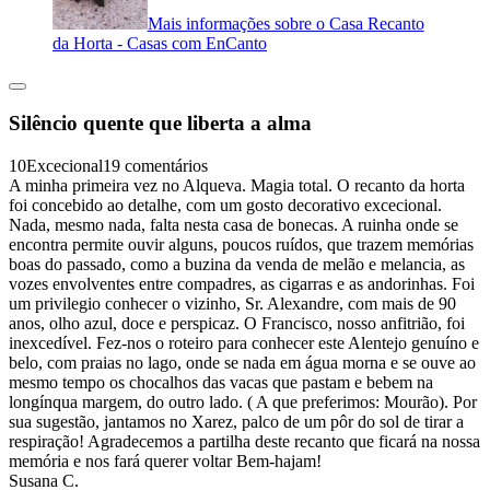
Mais informações sobre o Casa Recanto
da Horta - Casas com EnCanto
Silêncio quente que liberta a alma
10
Excecional
19 comentários
A minha primeira vez no Alqueva. Magia total. O recanto da horta
foi concebido ao detalhe, com um gosto decorativo excecional.
Nada, mesmo nada, falta nesta casa de bonecas. A ruinha onde se
encontra permite ouvir alguns, poucos ruídos, que trazem memórias
boas do passado, como a buzina da venda de melão e melancia, as
vozes envolventes entre compadres, as cigarras e as andorinhas. Foi
um privilegio conhecer o vizinho, Sr. Alexandre, com mais de 90
anos, olho azul, doce e perspicaz. O Francisco, nosso anfitrião, foi
inexcedível. Fez-nos o roteiro para conhecer este Alentejo genuíno e
belo, com praias no lago, onde se nada em água morna e se ouve ao
mesmo tempo os chocalhos das vacas que pastam e bebem na
longínqua margem, do outro lado. ( A que preferimos: Mourão). Por
sua sugestão, jantamos no Xarez, palco de um pôr do sol de tirar a
respiração! Agradecemos a partilha deste recanto que ficará na nossa
memória e nos fará querer voltar Bem-hajam!
Susana C.