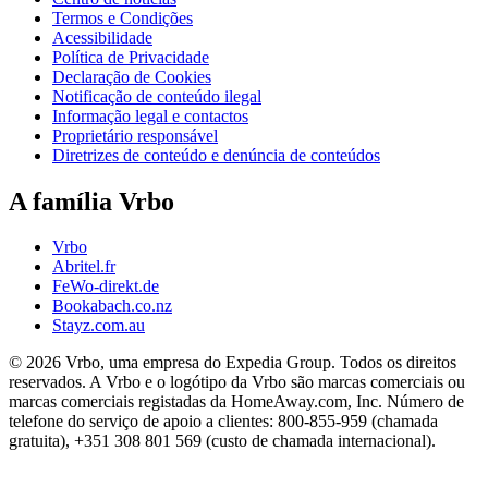
Termos e Condições
Acessibilidade
Política de Privacidade
Declaração de Cookies
Notificação de conteúdo ilegal
Informação legal e contactos
Proprietário responsável
Diretrizes de conteúdo e denúncia de conteúdos
A família Vrbo
Vrbo
Abritel.fr
FeWo-direkt.de
Bookabach.co.nz
Stayz.com.au
© 2026 Vrbo, uma empresa do Expedia Group. Todos os direitos
reservados. A Vrbo e o logótipo da Vrbo são marcas comerciais ou
marcas comerciais registadas da HomeAway.com, Inc. Número de
telefone do serviço de apoio a clientes: 800-855-959 (chamada
gratuita), +351 308 801 569 (custo de chamada internacional).