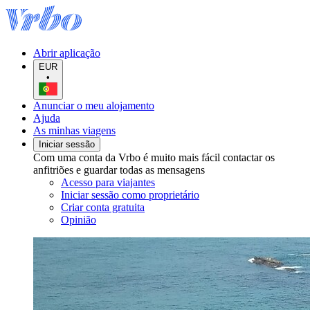
Abrir aplicação
EUR
•
Anunciar o meu alojamento
Ajuda
As minhas viagens
Iniciar sessão
Com uma conta da Vrbo é muito mais fácil contactar os
anfitriões e guardar todas as mensagens
Acesso para viajantes
Iniciar sessão como proprietário
Criar conta gratuita
Opinião