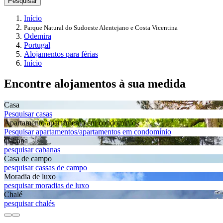
Pesquisar
Início
Parque Natural do Sudoeste Alentejano e Costa Vicentina
Odemira
Portugal
Alojamentos para férias
Início
Encontre alojamentos à sua medida
Casa
Pesquisar casas
Apartamento/apartamento em condomínio
Pesquisar apartamentos/apartamentos em condomínio
Cabana
pesquisar cabanas
Casa de campo
pesquisar cassas de campo
Moradia de luxo
pesquisar moradias de luxo
Chalé
pesquisar chalés