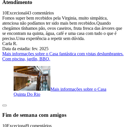
Atendimento
10
Excecional
43 comentários
Fomos super bem recebidos pela Virginia, muito simpática,
atenciosa não podíamos ter sido mais bem recebidos.Quando
chegámos tínhamos pão, ovos caseiros, fruta fresca das árvores que
se encontram na quinta, água, café e uma casa com tudo o que é
preciso.Uma experiência a repetir sem dúvida.
Carla R.
Data da estadia: fev. 2025
Mais informações sobre o Casa fantástica com vistas deslumbrantes.
Com piscina, jardín, BBQ.
Mais informações sobre o Casa
Quinta Do Rio
Fim de semana com amigos
10
Excecional
9 comentários