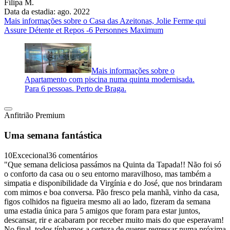
Filipa M.
Data da estadia: ago. 2022
Mais informações sobre o Casa das Azeitonas, Jolie Ferme qui
Assure Détente et Repos -6 Personnes Maximum
Mais informações sobre o
Apartamento com piscina numa quinta modernisada.
Para 6 pessoas. Perto de Braga.
Anfitrião Premium
Uma semana fantástica
10
Excecional
36 comentários
"Que semana deliciosa passámos na Quinta da Tapada!! Não foi só
o conforto da casa ou o seu entorno maravilhoso, mas também a
simpatia e disponibilidade da Virgínia e do José, que nos brindaram
com mimos e boa conversa. Pão fresco pela manhã, vinho da casa,
figos colhidos na figueira mesmo ali ao lado, fizeram da semana
uma estadia única para 5 amigos que foram para estar juntos,
descansar, rir e acabaram por receber muito mais do que esperavam!
No final, todos tínhamos a certeza de querer regressar numa próxima