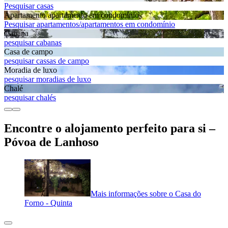
Pesquisar casas
Apartamento/apartamento em condomínio
Pesquisar apartamentos/apartamentos em condomínio
Cabana
pesquisar cabanas
Casa de campo
pesquisar cassas de campo
Moradia de luxo
pesquisar moradias de luxo
Chalé
pesquisar chalés
Encontre o alojamento perfeito para si –
Póvoa de Lanhoso
Mais informações sobre o Casa do
Forno - Quinta