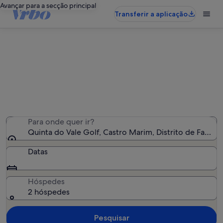
Avançar para a secção principal
Transferir a aplicação
Alojamentos de férias perto de
Quinta do Vale Golf
Encontrámos 2 218 alojamentos para férias - Insira as
suas datas para ver a disponibilidade
Para onde quer ir?
Quinta do Vale Golf, Castro Marim, Distrito de Faro, P
Datas
Hóspedes
2 hóspedes
Pesquisar