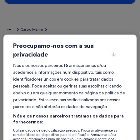
Castro Marim
Alojamentos para férias perto de Quinta do Vale Golf
Preocupamo-nos com a sua
Se procura um lugar perto de Quinta do Vale Golf, dê uma vista de
privacidade
olhos aos nossos alojamentos para férias particulares para encontrar
a opção certa para a sua viagem. Quer fique numa casa de férias
Nós e os nossos parceiros
16
armazenamos e/ou
com amigos, familiares ou apenas o seu animal de estimação, terá
acedemos a informações num dispositivo, tais como
acesso às comodidades de que necessita e muito mais, como
identificadores únicos em cookies para tratar dados
estacionamento e TV. Seja qual for a sua preferência, irá encontrar
um alojamento que vai ao encontro das necessidades de todos,
pessoais. Pode aceitar ou gerir as suas escolhas clicando
como uma casa acessível ou para não fumadores.
abaixo ou em qualquer momento na página da política de
privacidade. Estas escolhas serão sinalizadas aos nossos
parceiros e não afetarão os dados de navegação.
Alojamentos de férias com descontos
semanais – Quinta do Vale Golf
Nós e os nossos parceiros tratamos os dados para
fornecermos:
A exibir ofertas para as seguintes datas:
13/11 - 20/11
Utilizar dados de geolocalização precisos. Procurar ativamente as
características do dispositivo para identificação. Armazenar e/ou
Galeria
Casa de Baga no coração de Ayamonte
Galeria
APARTAME
aceder a informações num dispositivo. Publicidade e conteúdos