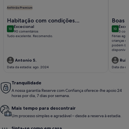
Anfitrião Premium
Mais informações sobre o Apartamento de luxo na praia em I
Mais info
Habitação com condições
Boas f
excecional
exce
excelentes
Excecional
Excec
10
10
10 de 10
10 de 10
90 comentários
3 come
(90
(3
Tudo excelente. Recomendo.
Férias agr
comentários)
come
crianças é
podem brin
disponível.
Antonio S.
Rui C
Data da estadia: ago. 2024
Data da es
Tranquilidade
A nossa garantia Reserve com Confiança oferece-lhe apoio 24
horas por dia, 7 dias por semana.
Mais tempo para descontrair
Um processo simples e agradável – desde a reserva à estadia.
Sinta-se como em casa