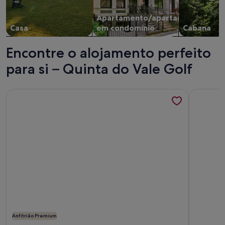
Apartamento/apartamento
Casa
em condomínio
Cabana
Encontre o alojamento perfeito
para si – Quinta do Vale Golf
Mais informações sobre o Villa moderna de 5 quartos com g
Mais info
Anfitrião Premium