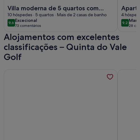
Mais informações sobre o Villa moderna de 5 quartos com g
Mais info
Villa moderna de 5 quartos com
Aparta
grande piscina privada na fronteira
10 hóspedes · 5 quartos · Mais de 2 casas de banho
4 hóspede
excecional
mara
Excecional
Mara
espanhola e portuguesa
9,6
9,2
9,6 de 10
9,2 de 1
73 comentários
28 com
(73
(28
Alojamentos com excelentes
comentários)
come
classificações – Quinta do Vale
Golf
Mais informações sobre o Apartamento de luxo na praia em I
Mais info