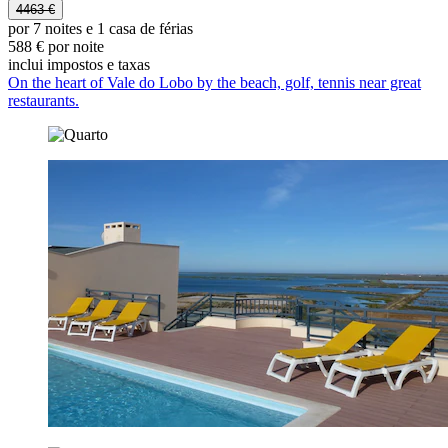
4463 €
por 7 noites e 1 casa de férias
588 € por noite
inclui impostos e taxas
On the heart of Vale do Lobo by the beach, golf, tennis near great
restaurants.