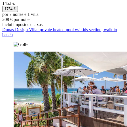
1453 €
1754 €
por 7 noites e 1 villa
208 € por noite
inclui impostos e taxas
Dunas Design Villa: private heated pool w/ kids section, walk to
beach