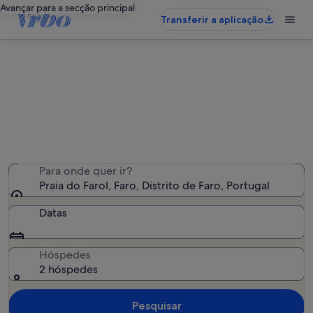
Avançar para a secção principal
Transferir a aplicação
Alojamentos de férias perto de
Praia do Farol
Encontrámos 964 alojamentos para férias - Insira as suas
datas para ver a disponibilidade
Para onde quer ir?
Praia do Farol, Faro, Distrito de Faro, Portugal
Datas
Hóspedes
2 hóspedes
Pesquisar