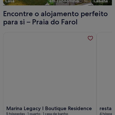
Casa
em condomínio
Cabana
Encontre o alojamento perfeito
para si – Praia do Farol
Mais informações sobre o Marina Legacy I Boutique Reside
Mais info
Mais informações sobre o Marina Legacy I Boutique Reside
Mais info
Marina Legacy I Boutique Residence
restau
5 hóspedes · 1 quarto · 1 casa de banho
idílic
4 hóspede