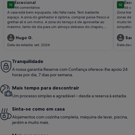
excecional
exce
Excecional
Excec
10
10
10 de 10
10 de 10
44 comentários
66 com
(44
(66
A casa está bem equipada, não falta nada. Tem bastante
Zona tranqu
comentários)
come
espaço. A zona do grelhador é óptima, comprar peixe fresco e
zonas de l
grelhar ali é um mimo. A zona do terraço é de aproveitar ao
muito limp
máximo, tanto de dia para um almoço debaixo do chapéu,
como à noite para observar as estrelas. Resumindo, dá o que
mais aprecio numas férias, tranquilidade e conforto.
Hugo G.
Sara
Data da estadia: set. 2024
Data da est
Tranquilidade
A nossa garantia Reserve com Confiança oferece-lhe apoio 24
horas por dia, 7 dias por semana.
Mais tempo para descontrair
Um processo simples e agradável – desde a reserva à estadia.
Sinta-se como em casa
Alojamentos com cozinha completa, máquina de lavar, piscina,
jardim e muito mais.