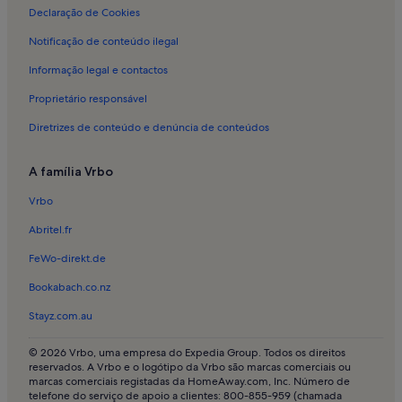
Declaração de Cookies
Alojamento para férias em Supermercado Modelo
Notificação de conteúdo ilegal
Alojamento para férias em Mercado Municipal de Faro
Informação legal e contactos
Alojamento para férias em Olhão
Proprietário responsável
Alojamento para férias em Arrochela
Diretrizes de conteúdo e denúncia de conteúdos
Alojamento para férias em Arco da Porta Nova
Alojamento para férias em Bela Curral
A família Vrbo
Rulotes e autocaravanas em Parque Natural da Ria Formosa
Vrbo
Casas em Ilha Do Farol
Abritel.fr
Casas em Praia da Ilha da Culatra
FeWo-direkt.de
Moradias de luxo em Fuseta
Bookabach.co.nz
Moradias de luxo em Faro
Stayz.com.au
Casas em Faro
Quintas em Faro
© 2026 Vrbo, uma empresa do Expedia Group. Todos os direitos
reservados. A Vrbo e o logótipo da Vrbo são marcas comerciais ou
Casas em Moncarapacho
marcas comerciais registadas da HomeAway.com, Inc. Número de
telefone do serviço de apoio a clientes: 800-855-959 (chamada