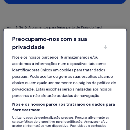
Sé
Alojamentos para férias perto de Praia do Farol
Preocupamo-nos com a sua
Encontre o alojamento para férias perfeito a curta distância de Praia
privacidade
do Farol. As casas de férias oferecem as comodidades ideais para a
sua família, os seus amigos ou o seu amigo de quatro patas, como ar
Nós e os nossos parceiros
16
armazenamos e/ou
condicionado e wi-fi. Seja qual for a sua preferência, encontrará um
acedemos a informações num dispositivo, tais como
alojamento que oferece as comodidades indispensáveis, como um
lugar para não fumadores ou com acessibilidade.
identificadores únicos em cookies para tratar dados
pessoais. Pode aceitar ou gerir as suas escolhas clicando
abaixo ou em qualquer momento na página da política de
Alojamentos de férias com descontos
privacidade. Estas escolhas serão sinalizadas aos nossos
semanais – Praia do Farol
parceiros e não afetarão os dados de navegação.
A exibir ofertas para as seguintes datas:
06/11 - 13/11
Nós e os nossos parceiros tratamos os dados para
fornecermos:
Galeria
4 cama villa dorme 8. Piscina aquecida privativa e deslumbr
Galeria
Where Styl
Excecional
Excecio
9,6
(35 avaliações)
10
Utilizar dados de geolocalização precisos. Procurar ativamente as
de
de
Pontuação de 9,6 de um máximo de 10, Excecional, (35 avaliações)
Pontuação 
características do dispositivo para identificação. Armazenar e/ou
4 cama villa dorme 8. Piscina aquecida privativa
Where Sty
imagens
imagens
aceder a informações num dispositivo. Publicidade e conteúdos
personalizados, medição de publicidade e conteúdos, estudos de