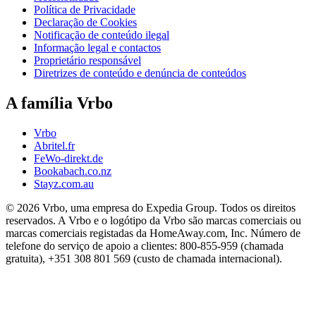
Política de Privacidade
Declaração de Cookies
Notificação de conteúdo ilegal
Informação legal e contactos
Proprietário responsável
Diretrizes de conteúdo e denúncia de conteúdos
A família Vrbo
Vrbo
Abritel.fr
FeWo-direkt.de
Bookabach.co.nz
Stayz.com.au
© 2026 Vrbo, uma empresa do Expedia Group. Todos os direitos
reservados. A Vrbo e o logótipo da Vrbo são marcas comerciais ou
marcas comerciais registadas da HomeAway.com, Inc. Número de
telefone do serviço de apoio a clientes: 800-855-959 (chamada
gratuita), +351 308 801 569 (custo de chamada internacional).