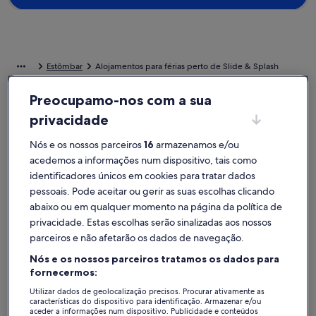
Estômbar
Alojamentos para férias perto de Slide & Splash
Preocupamo-nos com a sua
Se procura um lugar perto de Slide & Splash, dê uma vista de olhos
privacidade
aos nossos alojamentos para férias particulares para encontrar uma
opção tão acolhedora como a sua casa. Quer fique numa casa de
férias com um grupo ou apenas o seu animal de estimação, terá
Nós e os nossos parceiros
16
armazenamos e/ou
acesso às comodidades de que necessita e muito mais, como
acedemos a informações num dispositivo, tais como
estacionamento e banheira de hidromassagem. Seja qual for a sua
identificadores únicos em cookies para tratar dados
preferência, irá encontrar um alojamento que vai ao encontro das
pessoais. Pode aceitar ou gerir as suas escolhas clicando
necessidades de todos, tais como opções acessíveis ou para não
abaixo ou em qualquer momento na página da política de
fumadores.
privacidade. Estas escolhas serão sinalizadas aos nossos
parceiros e não afetarão os dados de navegação.
Alojamentos de férias com descontos
Nós e os nossos parceiros tratamos os dados para
semanais – Slide & Splash
fornecermos:
A exibir ofertas para as seguintes datas:
13/11 - 20/11
Utilizar dados de geolocalização precisos. Procurar ativamente as
características do dispositivo para identificação. Armazenar e/ou
Galeria
Hobbit Houses
Galeria
Luxury vil
aceder a informações num dispositivo. Publicidade e conteúdos