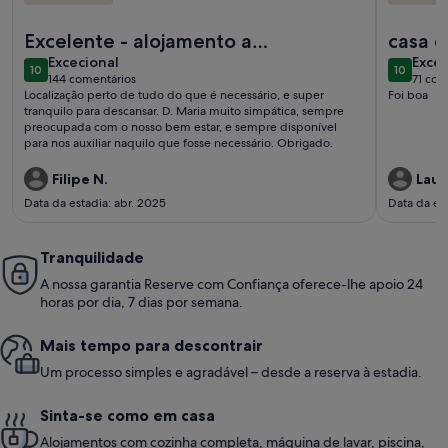
Mais informações sobre o Apartamento vista Mar
Mais infor
Excelente - alojamento a
ca
excecional
exce
recomendar por tudo.
Excecional
Excec
10
10
10 de 10
10 de 10
144 comentários
71 com
(144
(71
Localização perto de tudo do que é necessário, e super
Foi boa
comentários)
come
tranquilo para descansar. D. Maria muito simpática, sempre
preocupada com o nosso bem estar, e sempre disponível
para nos auxiliar naquilo que fosse necessário. Obrigado.
Filipe N.
Laur
Data da estadia: abr. 2025
Data da es
Tranquilidade
A nossa garantia Reserve com Confiança oferece-lhe apoio 24
horas por dia, 7 dias por semana.
Mais tempo para descontrair
Um processo simples e agradável – desde a reserva à estadia.
Sinta-se como em casa
Alojamentos com cozinha completa, máquina de lavar, piscina,