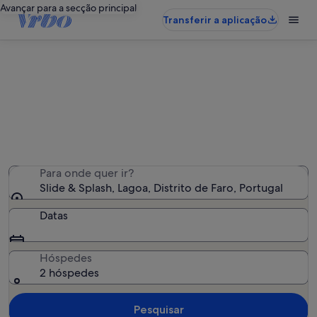
Avançar para a secção principal
Transferir a aplicação
Alojamentos de férias perto de
Slide & Splash
Encontrámos 3 766 alojamentos para férias - Insira as
suas datas para ver a disponibilidade
Para onde quer ir?
Slide & Splash, Lagoa, Distrito de Faro, Portugal
Datas
Hóspedes
2 hóspedes
Pesquisar