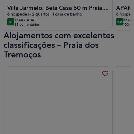
Mais informações sobre o Villa Jarmelo, Bela Casa 50 m Praia
Mais inf
Villa Jarmelo, Bela Casa 50 m Praia,
APAR
Boa Vista Mar, Piscina, Jardim, AC,
6 hóspedes · 2 quartos · 1 casa de banho
FRENTE
6 hóspede
excecional
exce
Excecional
Excec
wifi 5G
Fi
10
9,8
10 de 10
9,8 de 1
38 comentários
103 co
(38
(103
Alojamentos com excelentes
comentários)
come
classificações – Praia dos
Tremoços
Mais informações sobre o Apartamento vista Mar
Mais info