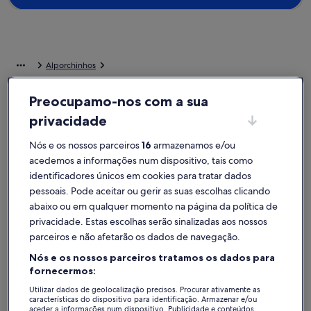
Alporchinhos
Alojamentos para férias perto de Praia dos Tremoços
Preocupamo-nos com a sua
Pesquise alojamentos para férias particulares a curta distância de
privacidade
Praia dos Tremoços que são perfeitos para a sua viagem. Quer viaje
em grupo ou apenas com o seu animal de estimação, os alojamentos
Nós e os nossos parceiros
16
armazenamos e/ou
para férias têm as comodidades ideais para passar bons momentos
acedemos a informações num dispositivo, tais como
com as pessoas mais importantes, como estacionamento e jardim.
identificadores únicos em cookies para tratar dados
Seja qual for a sua preferência, irá encontrar um alojamento que
oferece as comodidades indispensáveis, tais como opções
pessoais. Pode aceitar ou gerir as suas escolhas clicando
acessíveis ou para não fumadores.
abaixo ou em qualquer momento na página da política de
privacidade. Estas escolhas serão sinalizadas aos nossos
parceiros e não afetarão os dados de navegação.
Alojamentos de férias com descontos
semanais – Praia dos Tremoços
Nós e os nossos parceiros tratamos os dados para
fornecermos:
A exibir ofertas para as seguintes datas:
06/11 - 13/11
Utilizar dados de geolocalização precisos. Procurar ativamente as
características do dispositivo para identificação. Armazenar e/ou
Galeria
Magnífica moradia V5 com piscina aquecida e no Campo d
Galeria
Villa de L
aceder a informações num dispositivo. Publicidade e conteúdos