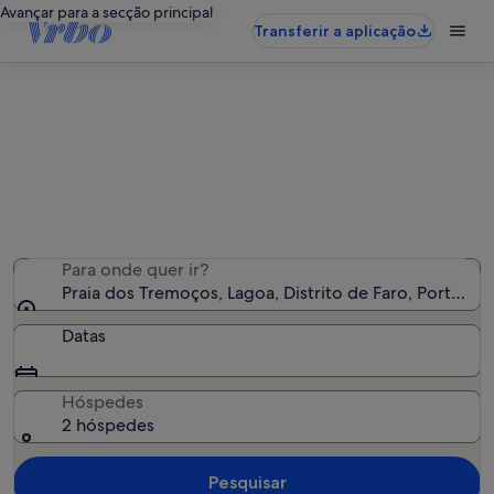
Avançar para a secção principal
Transferir a aplicação
Alojamentos de férias perto de
Praia dos Tremoços
Encontrámos 6 419 alojamentos para férias - Insira as
suas datas para ver a disponibilidade
Para onde quer ir?
Praia dos Tremoços, Lagoa, Distrito de Faro, Portugal
Datas
Hóspedes
2 hóspedes
Pesquisar