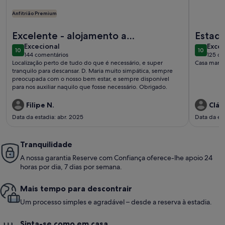
Anfitrião Premium
Mais informações sobre o Apartamento vista Mar
Mais info
Excelente - alojamento a
Estad
excecional
exce
recomendar por tudo.
Excecional
Excec
10
10
10 de 10
10 de 10
144 comentários
125 co
(144
(125
Localização perto de tudo do que é necessário, e super
Casa maravi
comentários)
come
tranquilo para descansar. D. Maria muito simpática, sempre
preocupada com o nosso bem estar, e sempre disponível
para nos auxiliar naquilo que fosse necessário. Obrigado.
Filipe N.
Cláu
Data da estadia: abr. 2025
Data da est
Tranquilidade
A nossa garantia Reserve com Confiança oferece-lhe apoio 24
horas por dia, 7 dias por semana.
Mais tempo para descontrair
Um processo simples e agradável – desde a reserva à estadia.
Sinta-se como em casa