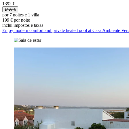
1392 €
1497 €
por 7 noites e 1 villa
199 € por noite
inclui impostos e taxas
Enjoy modern comfort and private heated pool at Casa Ambiente Ver