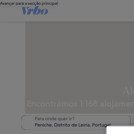
Avançar para a secção principal
Al
Encontrámos 1 168 alojament
Para onde quer ir?