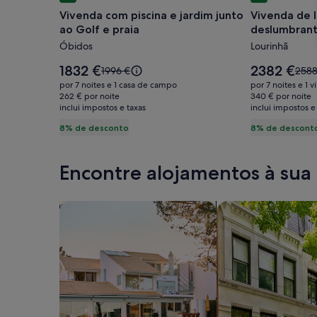
de
de
Vivenda com piscina e jardim junto
Vivenda de l
imagens
imagens
ao Golf e praia
deslumbrante
de
de
da praia
Óbidos
Lourinhã
Vivenda
Vivenda
com
de
O
O
1832 €
2382 €
O
O
1996 €
2588
piscina
preço
luxo
preço
preço
preç
por 7 noites e 1 casa de campo
por 7 noites e 1 vi
é
é
era
era
e
262 € por noite
com
340 € por noite
1832 €
2382 €
inclui impostos e taxas
1996 €,
inclui impostos e
2588
jardim
vistas
consulte
cons
8% de desconto
8% de descont
junto
deslumbra
mais
mais
ao
a
informações
info
sobre
sobr
Golf
partir
Encontre alojamentos à sua
a
a
e
do
tarifa
tarifa
praia
terraço
padrão.
padr
Pesquisar casas
Pesquisar apartam
da
praia