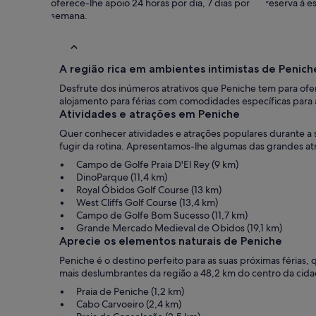
oferece-lhe apoio 24 horas por dia, 7 dias por
reserva à es
semana.
A região rica em ambientes intimistas de Peniche
Desfrute dos inúmeros atrativos que Peniche tem para ofe
alojamento para férias com comodidades específicas para 
Atividades e atrações em Peniche
Quer conhecer atividades e atrações populares durante a s
fugir da rotina. Apresentamos-lhe algumas das grandes atr
Campo de Golfe Praia D'El Rey (9 km)
DinoParque (11,4 km)
Royal Óbidos Golf Course (13 km)
West Cliffs Golf Course (13,4 km)
Campo de Golfe Bom Sucesso (11,7 km)
Grande Mercado Medieval de Obidos (19,1 km)
Aprecie os elementos naturais de Peniche
Peniche é o destino perfeito para as suas próximas férias, 
mais deslumbrantes da região a 48,2 km do centro da cida
Praia de Peniche (1,2 km)
Cabo Carvoeiro (2,4 km)