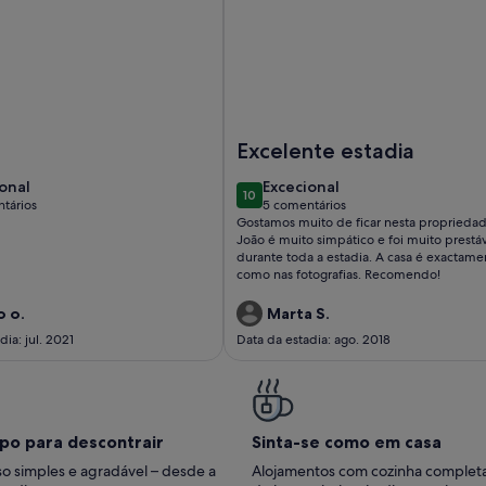
r a 100 m da praia
Casa no Baleal junto à praia com terraço vista mar
Imagem de Casa no Baleal junto à
Excelente estadia
ional
excecional
onal
Excecional
10
10 de 10
tários
5 comentários
(5
Gostamos muito de ficar nesta propriedad
tários)
comentários)
João é muito simpático e foi muito prestá
durante toda a estadia. A casa é exactame
como nas fotografias. Recomendo!
 o.
Marta S.
dia: jul. 2021
Data da estadia: ago. 2018
po para descontrair
Sinta-se como em casa
o simples e agradável – desde a
Alojamentos com cozinha complet