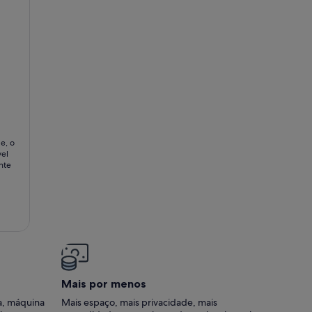
 praia com terraço vista mar
e, o
vel
nte
Mais por menos
a, máquina
Mais espaço, mais privacidade, mais