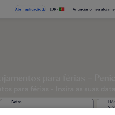
•
Abrir aplicação
EUR
Anunciar o meu alojam
ojamentos para férias – Peni
os para férias - Insira as suas data
Datas
Hó
2 h