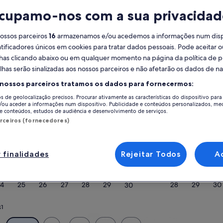
Calendário
D
cupamo-nos com a sua privacidad
Estes
agosto de 2026
se
são
nossos parceiros
16
armazenamos e/ou acedemos a informações num dispos
os
ificadores únicos em cookies para tratar dados pessoais. Pode aceitar ou
meses
lhas clicando abaixo ou em qualquer momento na página da política de p
segunda-
terça-
quarta-
quinta-
sexta-
sábado
domingo
segunda-
terç
S
T
Q
Q
S
S
D
S
T
que
feira
feira
feira
feira
feira
feira
feira
lhas serão sinalizadas aos nossos parceiros e não afetarão os dados de 
estão
 nossos parceiros tratamos os dados para fornecermos:
a
1
1
2
2
os de geolocalização precisos. Procurar ativamente as características do dispositivo para 
ser
Peniche
/ou aceder a informações num dispositivo. Publicidade e conteúdos personalizados, me
apresentados
e conteúdos, estudos de audiência e desenvolvimento de serviços.
3
4
5
6
7
8
7
8
9
9
atualmente:
arceiros (fornecedores)
lojamentos para férias em Peniche para encontrar a opção ideal para a s
August
migo de quatro patas, como estacionamento e jardim. Seja qual for a su
10
11
12
13
14
15
14
15
16
16
de
 ou para não fumadores.
2026
 finalidades
Rejeitar Todos
A
e
17
18
19
20
21
22
21
22
23
23
descontos semanais – Peniche
September
de
24
25
26
27
28
29
28
29
30
30
2026.
31
uxo com vistas deslumbrantes a partir do terraço da praia
Galeria
Villa no campo de golfe
l
Maravilhoso
(98 avaliações)
9,0
(15 avaliações)
ações)
9,8 de um máximo de 10, Excecional, (98 avaliações)
Pontuação de 9,0 de um máximo de 10, Maravi