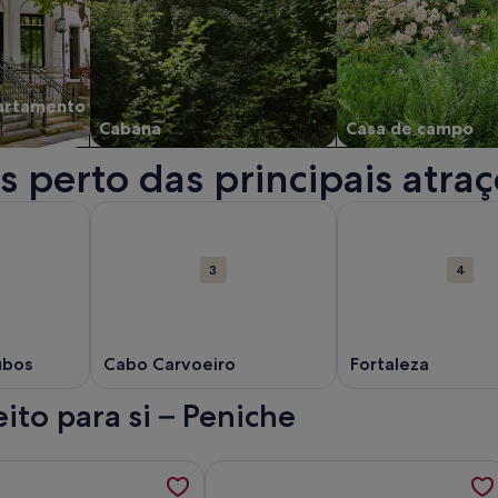
artamento
Cabana
Casa de campo
 perto das principais atra
a nova janela.
obre Praia dos Supertubos. Abre numa nova janela.
Mais informações sobre Cabo Carvoeiro. Abre num
Mais informações so
3
4
ubos
Cabo Carvoeiro
Fortaleza
ito para si – Peniche
nes Apartment - Beachfront Coastal Escape; é aberto um novo
ações sobre CASA MODERNA, bem equipado com vista mar e cu
Mais informações sobre Casas no Bal