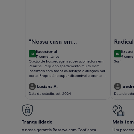
Imagem de CASA SÃO JOÃO T0 - Estúdio acolhedo
Imagem de 
"Nossa casa em
Radical
Peniche"
excecional
excec
Excecional
Exceci
10
10
10 de 10
10 de 10
11 comentários
9 comen
(11
(9
Opção de hospedagem super acolhedora em
Surf
comentários)
comen
Peniche. Pequeno apartamento muito bem
localizado com todos os serviços e atrações por
perto. Proprietário super disponível e pronto a
ajudar p o que quer que seja. Voltaremos com
certeza.
Luciana A.
pedro
Data da estadia: set. 2024
Data da esta
Tranquilidade
Mais tem
A nossa garantia Reserve com Confiança
Um process