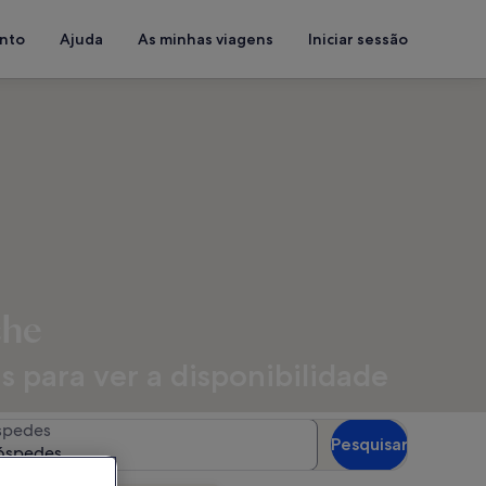
ento
Ajuda
As minhas viagens
Iniciar sessão
che
s para ver a disponibilidade
spedes
Pesquisar
óspedes