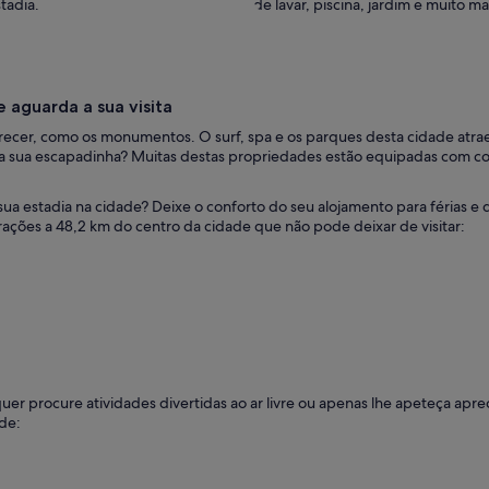
tadia.
de lavar, piscina, jardim e muito ma
 aguarda a sua visita
recer, como os monumentos. O surf, spa e os parques desta cidade atrae
a sua escapadinha? Muitas destas propriedades estão equipadas com co
ua estadia na cidade? Deixe o conforto do seu alojamento para férias e 
ações a 48,2 km do centro da cidade que não pode deixar de visitar:
quer procure atividades divertidas ao ar livre ou apenas lhe apeteça apre
de: