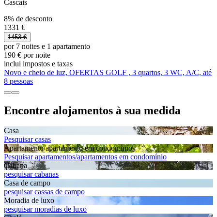
Cascais
8% de desconto
1331 €
1453 €
por 7 noites e 1 apartamento
190 € por noite
inclui impostos e taxas
Novo e cheio de luz, OFERTAS GOLF , 3 quartos, 3 WC, A/C, até
8 pessoas
Encontre alojamentos à sua medida
Casa
Pesquisar casas
Apartamento/apartamento em condomínio
Pesquisar apartamentos/apartamentos em condomínio
Cabana
pesquisar cabanas
Casa de campo
pesquisar cassas de campo
Moradia de luxo
pesquisar moradias de luxo