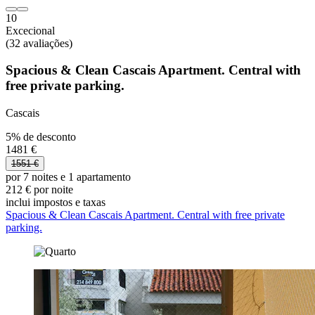
10
Excecional
(32 avaliações)
Spacious & Clean Cascais Apartment. Central with
free private parking.
Cascais
5% de desconto
1481 €
1551 €
por 7 noites e 1 apartamento
212 € por noite
inclui impostos e taxas
Spacious & Clean Cascais Apartment. Central with free private
parking.