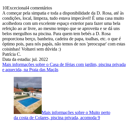
10
Excecional
4 comentários
A começar pela simpatia e toda a disponibilidade da D. Rosa, até às
condições, local, limpeza, tudo estava impecável! É uma casa muito
acolhedora com um excelente espaço exterior para fazer uma bela
refeição ao ar livre, ao mesmo tempo que se aproveita e se dá uns
belos mergulhos na piscina. Para quem tem bebés a D. Rosa
proporciona berço, banheira, cadeira de papa, toalhas, etc. o que é
óptimo pois, para nós papás, não temos de nos 'preocupar' com estas
coisinhas! Voltarei sem dúvida :)
Patrícia C.
Data da estadia: jul. 2022
Mais informações sobre o Casa de férias com jardim, piscina privada
e aquecida, na Praia das Maçãs
Mais informações sobre o Muito perto
da costa de Colares, piscina privada, acomoda 9