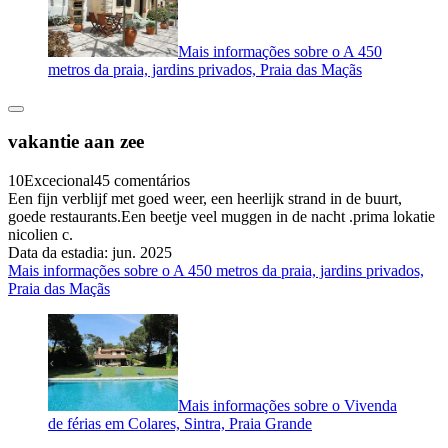
Mais informações sobre o A 450
metros da praia, jardins privados, Praia das Maçãs
vakantie aan zee
10
Excecional
45 comentários
Een fijn verblijf met goed weer, een heerlijk strand in de buurt,
goede restaurants.Een beetje veel muggen in de nacht .prima lokatie
nicolien c.
Data da estadia: jun. 2025
Mais informações sobre o A 450 metros da praia, jardins privados,
Praia das Maçãs
Mais informações sobre o Vivenda
de férias em Colares, Sintra, Praia Grande