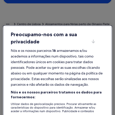
Centro de Lisboa
Alojamentos para férias perto de Ginasio Flete
Preocupamo-nos com a sua
Descubra o alojamento para férias perfeito perto de Ginasio Flete.
privacidade
Os alojamentos para férias oferecem as melhores comodidades
para si e os seus amigos, os seus familiares ou até mesmo animais de
Nós e os nossos parceiros
16
armazenamos e/ou
estimação, tais como lareira e jardim. Certamente encontrará um
acedemos a informações num dispositivo, tais como
alojamento que oferece todas as comodidades necessárias, tais
como casas com acessibilidade ou para não fumadores.
identificadores únicos em cookies para tratar dados
pessoais. Pode aceitar ou gerir as suas escolhas clicando
abaixo ou em qualquer momento na página da política de
Alojamentos de férias com descontos
privacidade. Estas escolhas serão sinalizadas aos nossos
semanais – Ginasio Flete
parceiros e não afetarão os dados de navegação.
A exibir ofertas para as seguintes datas:
06/11 - 13/11
Nós e os nossos parceiros tratamos os dados para
fornecermos:
Galeria
Sesimbra Relax Villa
Galeria
Villa mais
Excecional
Excecio
9,4
(50 avaliações)
9,6
Utilizar dados de geolocalização precisos. Procurar ativamente as
de
de
Pontuação de 9,4 de um máximo de 10, Excecional, (50 avaliações)
Pontuação d
características do dispositivo para identificação. Armazenar e/ou
Sesimbra Relax Villa
Villa mais
imagens
imagens
aceder a informações num dispositivo. Publicidade e conteúdos
personalizados, medição de publicidade e conteúdos, estudos de