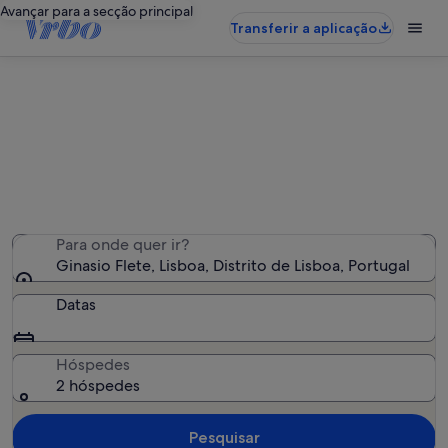
Avançar para a secção principal
Transferir a aplicação
Alojamentos de férias perto de
Ginasio Flete
Encontrámos 6 635 alojamentos para férias - Insira as
suas datas para ver a disponibilidade
Para onde quer ir?
Ginasio Flete, Lisboa, Distrito de Lisboa, Portugal
Datas
Hóspedes
2 hóspedes
Pesquisar