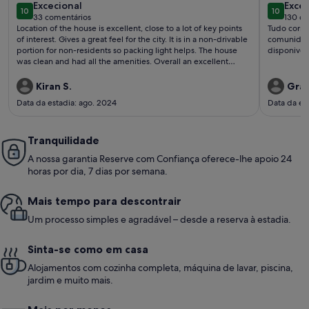
excecional
exce
Excecional
Excec
10
10
10 de 10
10 de 10
33 comentários
130 co
(33
(130
Location of the house is excellent, close to a lot of key points
Tudo corre
comentários)
come
of interest. Gives a great feel for the city. It is in a non-drivable
comunidade
portion for non-residents so packing light helps. The house
disponivel
was clean and had all the amenities. Overall an excellent
experience.
Kiran S.
Graç
Data da estadia: ago. 2024
Data da es
Tranquilidade
A nossa garantia Reserve com Confiança oferece-lhe apoio 24
horas por dia, 7 dias por semana.
Mais tempo para descontrair
Um processo simples e agradável – desde a reserva à estadia.
Sinta-se como em casa
Alojamentos com cozinha completa, máquina de lavar, piscina,
jardim e muito mais.