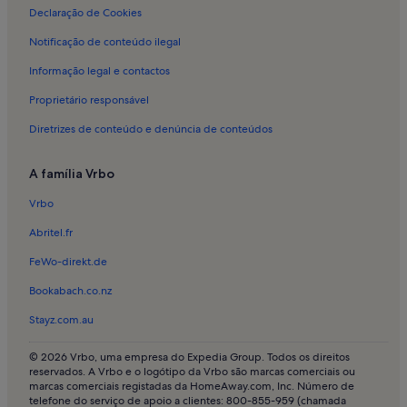
Declaração de Cookies
Alojamento para férias em Jardim Zoológico de Lisboa
Notificação de conteúdo ilegal
Alojamento para férias em Olaias
Informação legal e contactos
Alojamento para férias em Centro Comercial El Corte Inglés
Proprietário responsável
Alojamento para férias em Atrium Saldanha
Diretrizes de conteúdo e denúncia de conteúdos
Alojamento para férias em Areeiro
Alojamento para férias em Lisboa
A família Vrbo
Apartamentos em Centro de Lisboa
Vrbo
Casas de campo em Parque Florestal de Monsanto
Abritel.fr
Longstay em Distrito de Lisboa
FeWo-direkt.de
Apartamentos em Lisboa
Bookabach.co.nz
Alojamentos que aceitam animais de estimação em Lisboa
Stayz.com.au
Alojamentos com piscina em Lisboa
Cabanas em Lisboa
© 2026 Vrbo, uma empresa do Expedia Group. Todos os direitos
reservados. A Vrbo e o logótipo da Vrbo são marcas comerciais ou
Moradias de luxo em Lisboa
marcas comerciais registadas da HomeAway.com, Inc. Número de
telefone do serviço de apoio a clientes: 800-855-959 (chamada