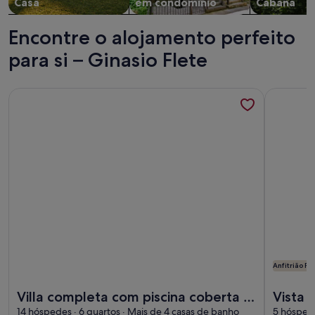
Casa
em condomínio
Cabana
Encontre o alojamento perfeito
para si – Ginasio Flete
Mais informações sobre o Villa completa com piscina cober
Mais info
Anfitrião P
Mais informações sobre o Villa completa com piscina cober
Mais info
Villa completa com piscina coberta e
Vista 
campo de padel.Perto da praia.
14 hóspedes · 6 quartos · Mais de 4 casas de banho
castel
5 hóspede