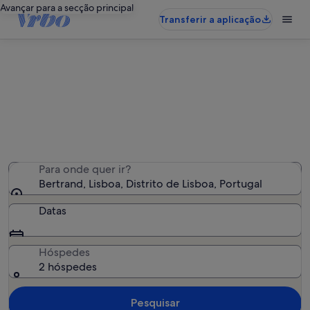
Avançar para a secção principal
Transferir a aplicação
Alojamentos de férias perto de
Bertrand
Encontrámos 7 097 alojamentos para férias - Insira as
suas datas para ver a disponibilidade
Para onde quer ir?
Bertrand, Lisboa, Distrito de Lisboa, Portugal
Datas
Hóspedes
2 hóspedes
Pesquisar