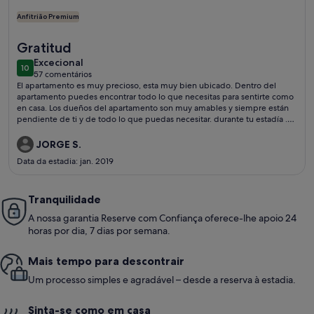
Anfitrião Premium
Mais informações sobre o Chiado | ELEGANTE & EXCELENTE V
Gratitud
excecional
Excecional
10
10 de 10
57 comentários
(57
El apartamento es muy precioso, esta muy bien ubicado. Dentro del
comentários)
apartamento puedes encontrar todo lo que necesitas para sentirte como
en casa. Los dueños del apartamento son muy amables y siempre están
pendiente de ti y de todo lo que puedas necesitar. durante tu estadía .
Cuando regrese a Portugal con seguridad voy a querer quedarme allí
nuevamente... Muchas garcias realmente me senti en casa.
JORGE S.
Data da estadia: jan. 2019
Tranquilidade
A nossa garantia Reserve com Confiança oferece-lhe apoio 24
horas por dia, 7 dias por semana.
Mais tempo para descontrair
Um processo simples e agradável – desde a reserva à estadia.
Sinta-se como em casa