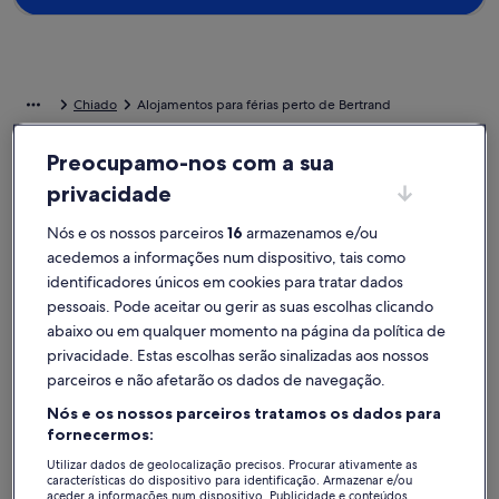
Chiado
Alojamentos para férias perto de Bertrand
Preocupamo-nos com a sua
Se procura uma estadia perto de Bertrand, dê uma vista de olhos
aos nossos alojamentos para férias particulares para encontrar a
privacidade
opção indicada para a sua viagem. Quer fique numa casa de férias
com familiares ou amigos, encontrará as comodidades ideais para
Nós e os nossos parceiros
16
armazenamos e/ou
passar tempo com as pessoas mais importantes, como
acedemos a informações num dispositivo, tais como
estacionamento e TV. Seja qual for a sua preferência, irá encontrar
identificadores únicos em cookies para tratar dados
um alojamento adequado às necessidades de todos, como uma
pessoais. Pode aceitar ou gerir as suas escolhas clicando
casa acessível ou para não fumadores.
abaixo ou em qualquer momento na página da política de
privacidade. Estas escolhas serão sinalizadas aos nossos
Alojamentos de férias com descontos
parceiros e não afetarão os dados de navegação.
semanais – Bertrand
Nós e os nossos parceiros tratamos os dados para
A exibir ofertas para as seguintes datas:
13/11 - 20/11
fornecermos:
Utilizar dados de geolocalização precisos. Procurar ativamente as
Galeria
Sesimbra Relax Villa
Galeria
Villa Delu
características do dispositivo para identificação. Armazenar e/ou
Excecional
Excecio
9,4
(50 avaliações)
9,4
aceder a informações num dispositivo. Publicidade e conteúdos
Pontuação de 9,4 de um máximo de 10, Excecional, (50 avaliações)
Pontuação 