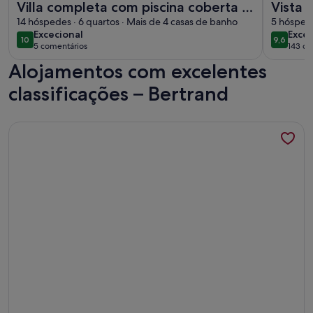
Villa completa com piscina coberta e
Vista 
campo de padel.Perto da praia.
14 hóspedes · 6 quartos · Mais de 4 casas de banho
castel
5 hóspede
excecional
exce
Excecional
Excec
Acomoda 14.
cidade
10
9,6
10 de 10
9,6 de 1
5 comentários
143 co
(5
(143
Alojamentos com excelentes
comentários)
come
classificações – Bertrand
Mais informações sobre o Chiado | ELEGANTE & EXCELENTE V