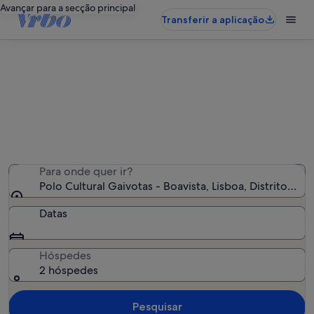
Avançar para a secção principal
Transferir a aplicação
Alojamentos de férias perto de Polo
Cultural Gaivotas - Boavista
Encontrámos 7 139 alojamentos para férias - Insira as
suas datas para ver a disponibilidade
Para onde quer ir?
Polo Cultural Gaivotas - Boavista, Lisboa, Distrito de 
Datas
Hóspedes
2 hóspedes
Pesquisar