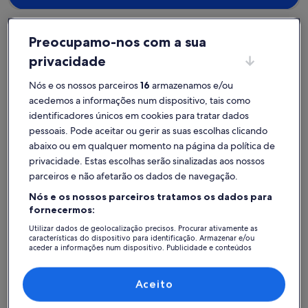
Preocupamo-nos com a sua
privacidade
Bica
Alojamentos para férias perto de Polo Cultural Gaivotas - Boavista
Nós e os nossos parceiros
16
armazenamos e/ou
acedemos a informações num dispositivo, tais como
Descubra uma seleção de alojamentos para férias particulares
identificadores únicos em cookies para tratar dados
próximos de Polo Cultural Gaivotas - Boavista que são tão
pessoais. Pode aceitar ou gerir as suas escolhas clicando
acolhedores como a sua casa. Quer vá de férias com os seus
abaixo ou em qualquer momento na página da política de
familiares ou amigos, os alojamentos para férias oferecem as
privacidade. Estas escolhas serão sinalizadas aos nossos
comodidades de que necessita durante a sua estadia, como
estacionamento e piscina. Poderá escolher um alojamento
parceiros e não afetarão os dados de navegação.
adequado às necessidades de todos, tais como casas com
Nós e os nossos parceiros tratamos os dados para
acessibilidade ou para não fumadores.
fornecermos:
Utilizar dados de geolocalização precisos. Procurar ativamente as
Alojamentos de férias com descontos
características do dispositivo para identificação. Armazenar e/ou
aceder a informações num dispositivo. Publicidade e conteúdos
semanais – Polo Cultural Gaivotas - Boavista
personalizados, medição de publicidade e conteúdos, estudos de
audiência e desenvolvimento de serviços.
A exibir ofertas para as seguintes datas:
13/11 - 20/11
Lista de parceiros (fornecedores)
Aceito
Galeria
Sesimbra Relax Villa
Galeria
Villa Delu