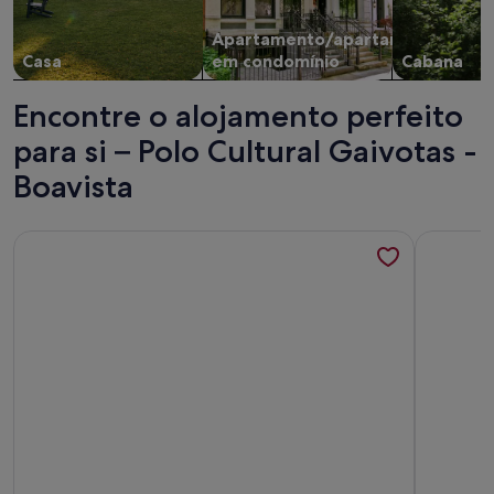
Apartamento/apartamento
Casa
em condomínio
Cabana
Encontre o alojamento perfeito
para si – Polo Cultural Gaivotas -
Boavista
Mais informações sobre o Villa completa com piscina cober
Mais info