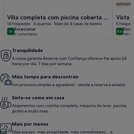
Anfitrião P
Mais informações sobre o Villa completa com piscina cober
Mais info
Villa completa com piscina coberta e
Vista 
campo de padel.Perto da praia.
14 hóspedes · 6 quartos · Mais de 4 casas de banho
castel
5 hóspede
excecional
exce
Excecional
Excec
Acomoda 14.
cidade
10
9,6
10 de 10
9,6 de 1
5 comentários
143 co
(5
(143
comentários)
come
Tranquilidade
A nossa garantia Reserve com Confiança oferece-lhe apoio 24
horas por dia, 7 dias por semana.
Mais tempo para descontrair
Um processo simples e agradável – desde a reserva à estadia.
Sinta-se como em casa
Alojamentos com cozinha completa, máquina de lavar, piscina,
jardim e muito mais.
Mais por menos
Mais espaço, mais privacidade, mais comodidades... e,