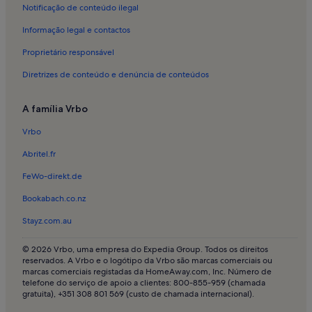
Alojamento para férias em Museu Nacional de Arte Antiga
Notificação de conteúdo ilegal
Alojamento para férias em Escola de Danca do Conservatorio
Informação legal e contactos
Nacional
Proprietário responsável
Alojamento para férias em MUDE - Museu do Design e da Moda
Diretrizes de conteúdo e denúncia de conteúdos
Alojamento para férias em Estrela
Alojamento para férias em Lisboa
A família Vrbo
Alojamento para férias em Palácio Foz
Vrbo
Apartamentos em Oeiras
Abritel.fr
Casas de campo em Parque Florestal de Monsanto
FeWo-direkt.de
Longstay em Distrito de Lisboa
Bookabach.co.nz
Moradias de luxo em Lisboa
Stayz.com.au
Alojamentos com piscina em Lisboa
Apartamentos em Lisboa
© 2026 Vrbo, uma empresa do Expedia Group. Todos os direitos
reservados. A Vrbo e o logótipo da Vrbo são marcas comerciais ou
Casas flutuantes em Lisboa
marcas comerciais registadas da HomeAway.com, Inc. Número de
telefone do serviço de apoio a clientes: 800-855-959 (chamada
Casas em Lisboa
gratuita), +351 308 801 569 (custo de chamada internacional).