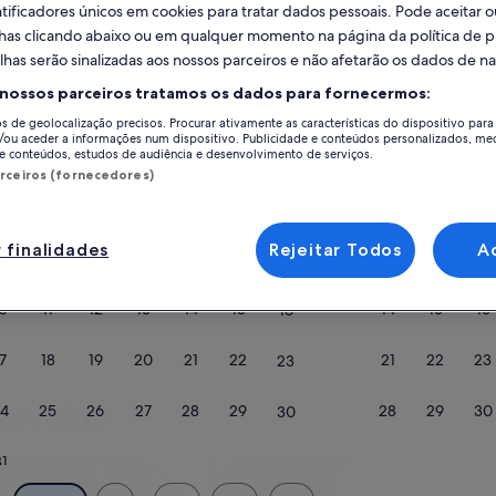
ificadores únicos em cookies para tratar dados pessoais. Pode aceitar ou
Calendário
D
lhas clicando abaixo ou em qualquer momento na página da política de p
Estes
lhas serão sinalizadas aos nossos parceiros e não afetarão os dados de 
agosto de 2026
se
são
 nossos parceiros tratamos os dados para fornecermos:
os
os de geolocalização precisos. Procurar ativamente as características do dispositivo para 
meses
segunda-
terça-
quarta-
quinta-
sexta-
sábado
domingo
segunda-
terç
S
T
Q
Q
S
S
D
S
T
/ou aceder a informações num dispositivo. Publicidade e conteúdos personalizados, me
que
feira
feira
feira
feira
feira
feira
feira
e conteúdos, estudos de audiência e desenvolvimento de serviços.
estão
arceiros (fornecedores)
a
1
1
2
2
ser
érias perto de Parque Natural da Serra de São Mamede
apresentados
 finalidades
Rejeitar Todos
A
3
4
5
6
7
8
7
8
9
9
atualmente:
 de Parque Natural da Serra de São Mamede. Os alojamentos para férias
August
o piscina e máquina de lavar e secar. Temos a certeza de que encontrará
10
11
12
13
14
15
14
15
16
16
de
2026
e
17
18
19
20
21
22
21
22
23
23
September
de
 medida
24
25
26
27
28
29
28
29
30
30
2026.
31
entos/apartamentos em condomínio
pesquisar cabanas
pesquisar cassas d