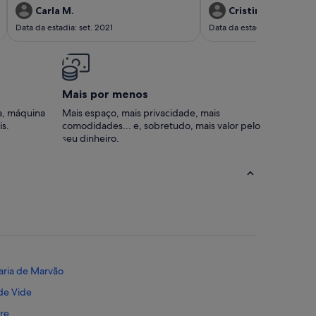
concerteza, até porque dev
Carla M.
Cristina S.
temperaturas que se fizeram
Data da estadia: set. 2021
Data da estadia: ago. 2018
podemos explorar conveni
região.
Mais por menos
a, máquina
Mais espaço, mais privacidade, mais
is.
comodidades... e, sobretudo, mais valor pelo
seu dinheiro.
aria de Marvão
 de Vide
gre