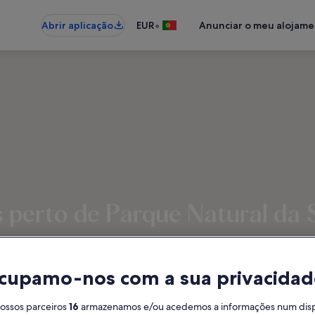
•
Abrir aplicação
EUR
Anunciar o meu alojam
s perto de Parque Natural d
 para férias - Insira as suas data
cupamo-nos com a sua privacidad
Datas
Hó
2 h
nossos parceiros
16
armazenamos e/ou acedemos a informações num dispos