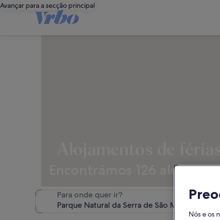
Avançar para a secção principal
Alojamentos de féria
Encontrámos 126 alojamentos
Preo
Para onde quer ir?
Nós e os 