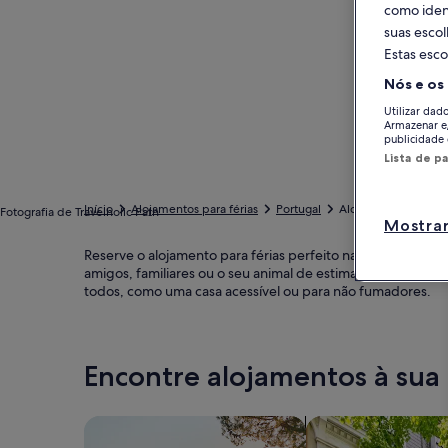
como ident
suas esco
Estas esco
Nós e os
Utilizar dad
Armazenar e
publicidade 
Lista de p
Início
Alojamentos para férias
Portugal
Alojamentos para f
Fotografia de Travelholic Path
Mostrar
Reserve o alojamento para férias perfeito nas imediações
amigos, familiares ou o seu animal de estimação, tais com
todos, como uma casa acessível ou para não fumadores.
Encontre alojamentos à sua
Pesquisar casas
Pesquisar apartam