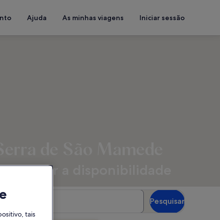
ento
Ajuda
As minhas viagens
Iniciar sessão
a Serra de São Mamede
s para ver a disponibilidade
e
spedes
Pesquisar
óspedes
itivo, tais