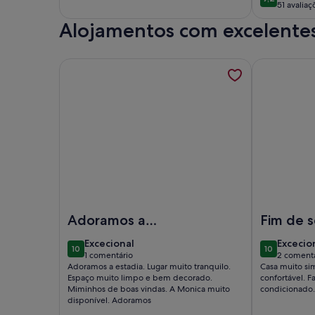
9,2 de 10
51 avaliaç
comentário)
Alojamentos com excelentes
Mais informações sobre Aconchego da Vila | Apar
Mais inform
Imagem de Aconchego da Vila | Apartamento Sina
Imagem de A
Adoramos a
Fim de 
estadia. Lugar muito
família
excecional
excecio
Excecional
Excecio
10
10
tranquilo. Espaço
10 de 10
10 de 10
1 comentário
2 comentá
(1
(2
Adoramos a estadia. Lugar muito tranquilo.
Casa muito si
muito limpo e bem
comentário)
coment
Espaço muito limpo e bem decorado.
confortável. F
decorado. Miminhos
Miminhos de boas vindas. A Monica muito
condicionado.
disponível. Adoramos
de boas ...