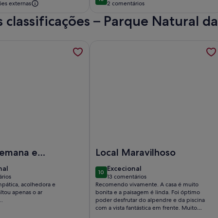
10 de 10
ões externas
2 comentários
(2
 classificações – Parque Natural 
comentários)
tamento Sinagoga | Castelo de Vide; é aberto um novo separ
ações sobre Alentejo Country House - Holiday Rentals; é abe
Mais informações sobre Marvao Eco-
goga | Castelo de Vide
lentejo Country House - Holiday Rentals
Imagem de Marvao Eco-Villa with p
semana em
Local Maravilhoso
nal
excecional
nal
Excecional
10
10 de 10
rios
13 comentários
(13
mpática, acolhedora e
Recomendo vivamente. A casa é muito
ários)
comentários)
altou apenas o ar
bonita e a paisagem é linda. Foi óptimo
..
poder desfrutar do alpendre e da piscina
com a vista fantástica em frente. Muito
próximo da vila do Marvão, Castelo de Vide e