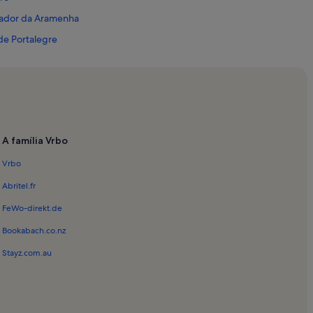
lvador da Aramenha
de Portalegre
 de Ammaia
aria da Devesa
o Lourenço
A família Vrbo
 de Marvão
Vrbo
Abritel.fr
FeWo-direkt.de
Bookabach.co.nz
Stayz.com.au