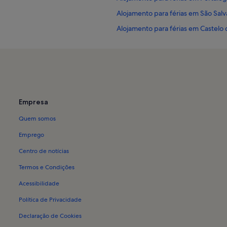
Alojamento para férias em São Sa
Alojamento para férias em Castelo 
Alojamento para férias em Barretos
Alojamento para férias em Cidade
Alojamento para férias em Santa M
Alojamento para férias em Sé e Sã
Empresa
Alojamento para férias em Castelo
Quem somos
Emprego
Centro de notícias
Termos e Condições
Acessibilidade
Política de Privacidade
Declaração de Cookies