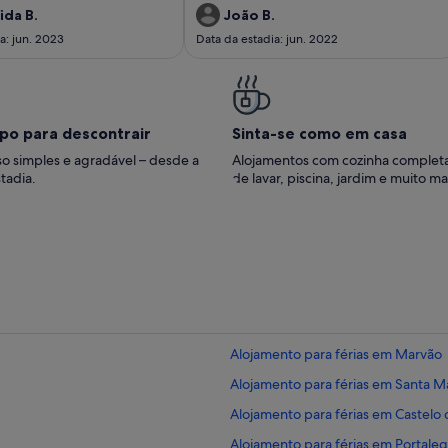
de muitos outros locais de interesse cultural e
ida B.
João B.
paisagístico. A dona da casa é extremamente
a: jun. 2023
Data da estadia: jun. 2022
simpática e o processo de check in e check
out foi muito fácil. .
po para descontrair
Sinta-se como em casa
o simples e agradável – desde a
Alojamentos com cozinha complet
tadia.
de lavar, piscina, jardim e muito ma
Alojamento para férias em Marvão
Alojamento para férias em Santa M
Alojamento para férias em Castelo
Alojamento para férias em Portale