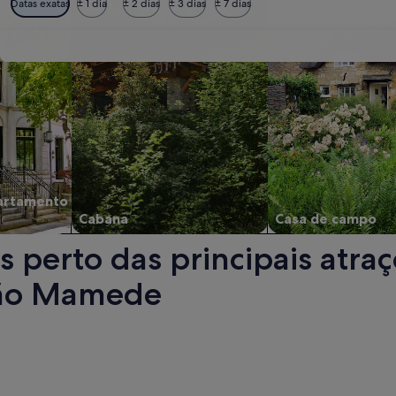
Datas exatas
± 1 dia
± 2 dias
± 3 dias
± 7 dias
artamento
Cabana
Casa de campo
 perto das principais atra
 São Mamede
de São Mamede. Abre numa nova janela.