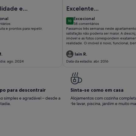
ÕES 17TH FLOOR RIVER VIEW
Cómoda, relaxante, amiga da natureza. Intemporal! Venha con
Imagem de Superior Rentals - Ri
lidade e
Excelente
 envolvente
apartamento na
ional
excecional
onal
Excecional
10
melhor localização
10 de 10
tários
38 comentários
(38
ila e prontos para repetir.
Passamos três semanas neste apartamento,
do Parque das
tários)
comentários)
satisfação não poderia ser maior. A descri
Nações
imóvel e as fotos correspondem exatamen
realidade. O imóvel é novo, funcional, b
equipado, confortável e limpo. A localizaç
ótima, perto de tudo no Parque das Naçõe
M.
Iain R.
Como um capítulo à parte, gostaria de regi
dia: ago. 2024
Data da estadia: abr. 2016
toda a amabilidade, disponibilidade, edu
e seriedade do proprietário e das pessoa
trabalham com ele. Não tenha dúvidas de
sua experiência neste apartamento será a
melhor possível. Recomendo fortemente 
propriedade! Iain Andrew Ritchie
po para descontrair
Sinta-se como em casa
o simples e agradável – desde a
Alojamentos com cozinha complet
tadia.
de lavar, piscina, jardim e muito ma