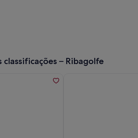
classificações – Ribagolfe
UE DAS NAÇÕES 17TH FLOOR RIVER VIEW; é aberto um novo 
mações sobre Cómoda, relaxante, amiga da natureza. Intempor
Mais informações sobre Superior 