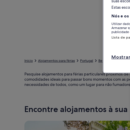
suas esco
Estas esco
Nós e os
Utilizar dad
Armazenar e
publicidade 
Lista de p
Mostrar
Início
Alojamentos para férias
Portugal
Benavente
Samor
Pesquise alojamentos para férias particulares próximos de 
comodidades ideais para passar bons momentos com as pesso
necessidades de todos, como um lugar para não fumadores
Encontre alojamentos à sua
Pesquisar casas
Pesquisar apartam