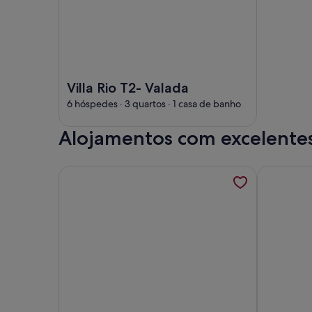
Imagem de Villa Rio T2- Valada
Villa Rio T2- Valada
6 hóspedes · 3 quartos · 1 casa de banho
Alojamentos com excelentes 
Mais informações sobre RENT4REST LISBON PARQ
Mais infor