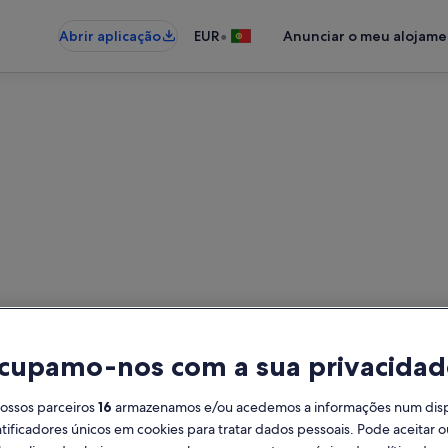
•
Abrir aplicação
EUR
Anunciar o meu alojam
mentos de férias perto de Rib
 para férias - Insira as suas data
cupamo-nos com a sua privacidad
Datas
Hó
nossos parceiros
16
armazenamos e/ou acedemos a informações num dispos
2 h
ificadores únicos em cookies para tratar dados pessoais. Pode aceitar ou