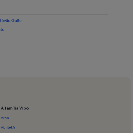
stêvão Golfe
nte
A família Vrbo
Vrbo
Abritel.fr