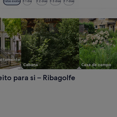
Datas exatas
± 1 dia
± 2 dias
± 3 dias
± 7 dias
artamento
Cabana
Casa de campo
ito para si – Ribagolfe
berto um novo separador