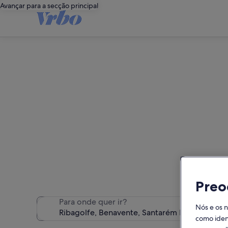
Avançar para a secção principal
Aloja
Encontrámos 200 alojamentos
Preo
Para onde quer ir?
Nós e os 
como ident