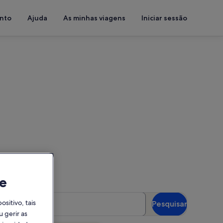
ento
Ajuda
As minhas viagens
Iniciar sessão
agolfe
s para ver a disponibilidade
e
spedes
itivo, tais
Pesquisar
óspedes
 gerir as