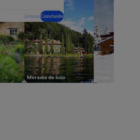
Limpar
Concluído
Moradia de luxo
Chalé