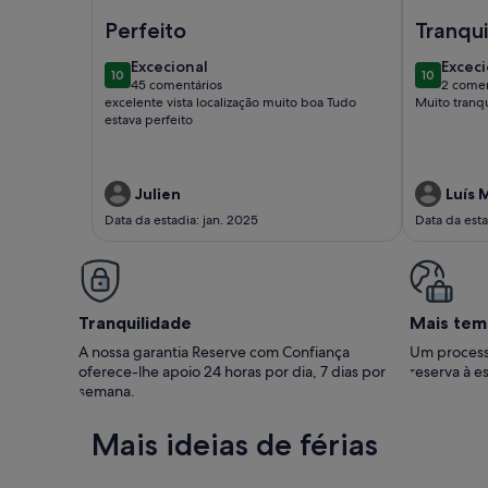
Imagem de RENT4REST LISBON PARQUE DAS NAÇ
Imagem de 
Perfeito
Tranqui
espaço
excecional
excec
Excecional
Exceci
10
10
10 de 10
10 de 10
45 comentários
2 comen
(45
(2
excelente vista localização muito boa Tudo
Muito tranqu
comentários)
comen
estava perfeito
Julien
Luís 
Data da estadia: jan. 2025
Data da esta
Tranquilidade
Mais tem
A nossa garantia Reserve com Confiança
Um process
oferece-lhe apoio 24 horas por dia, 7 dias por
reserva à es
semana.
Mais ideias de férias