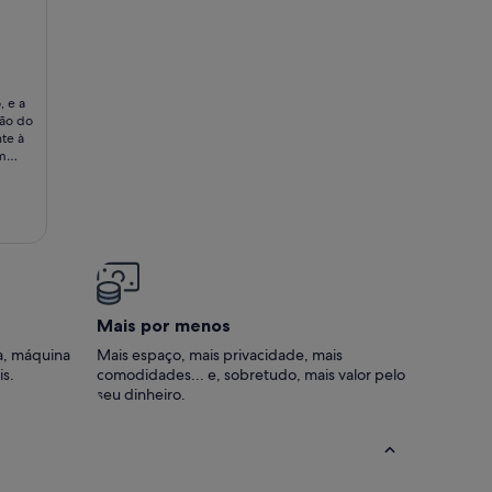
viver com a natureza!
verside apartment
 e a
ção do
te à
em
ão é
s.
strar
cação
s que
 que
esta
Mais por menos
a, máquina
Mais espaço, mais privacidade, mais
is.
comodidades... e, sobretudo, mais valor pelo
seu dinheiro.