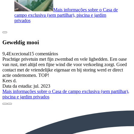
Mais informações sobre o Casa de
campo exclusiva (sem partilhar), piscina e jardim
privados
Geweldig mooi
9,4
Excecional
15 comentários
Prachtige privetuin met fijn zwembad en vele ligbedden. Een oase
van rust, met altijd een fijne wind die voor verkoeling zorgt. Goed
contact met de vriendelijke eigenaar en bij storing werd er direct
actie ondernomen. TOP!
Kees d.
Data da estadia: jul. 2023
Mais informações sobre o Casa de campo exclusiva (sem partilhar),
piscina e jardim privados