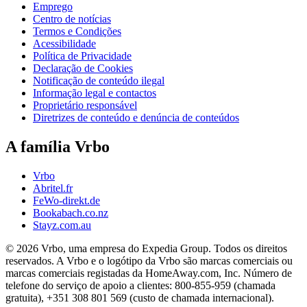
Emprego
Centro de notícias
Termos e Condições
Acessibilidade
Política de Privacidade
Declaração de Cookies
Notificação de conteúdo ilegal
Informação legal e contactos
Proprietário responsável
Diretrizes de conteúdo e denúncia de conteúdos
A família Vrbo
Vrbo
Abritel.fr
FeWo-direkt.de
Bookabach.co.nz
Stayz.com.au
© 2026 Vrbo, uma empresa do Expedia Group. Todos os direitos
reservados. A Vrbo e o logótipo da Vrbo são marcas comerciais ou
marcas comerciais registadas da HomeAway.com, Inc. Número de
telefone do serviço de apoio a clientes: 800-855-959 (chamada
gratuita), +351 308 801 569 (custo de chamada internacional).