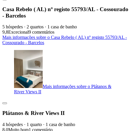
Casa Rebelo ( AL) nº registo 55793/AL - Cossourado
- Barcelos
5 hóspedes · 2 quartos · 1 casa de banho
9,8
Excecional
9 comentários
Mais informações sobre o Casa Rebelo ( AL) nº registo 55793/AL -
Cossourado - Barcelos
Mais informações sobre o Plátanos &
River Views II
Plátanos & River Views II
4 hóspedes · 1 quarto · 1 casa de banho
8,0
Muito bom
1 comentário