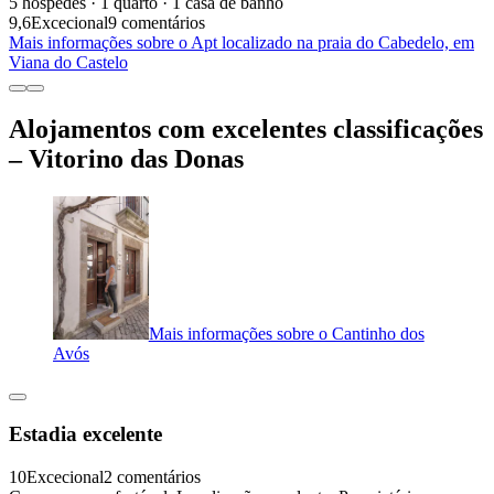
5 hóspedes · 1 quarto · 1 casa de banho
9,6
Excecional
9 comentários
Mais informações sobre o Apt localizado na praia do Cabedelo, em
Viana do Castelo
Alojamentos com excelentes classificações
– Vitorino das Donas
Mais informações sobre o Cantinho dos
Avós
Estadia excelente
10
Excecional
2 comentários