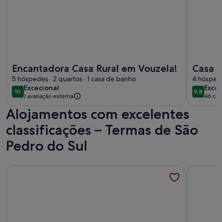
Mais informações sobre o Encantadora Casa Rural em Vouze
Mais info
Encantadora Casa Rural em Vouzela!
Casa d
5 hóspedes · 2 quartos · 1 casa de banho
Paiva
4 hóspede
excecional
exce
Excecional
Excec
10
9,8
10 de 10
9,8 de 1
1 avaliação externa
46 com
(46
Alojamentos com excelentes
come
classificações – Termas de São
Pedro do Sul
Mais informações sobre o Casa do Ribeiro, ideal para uma fa
Mais info