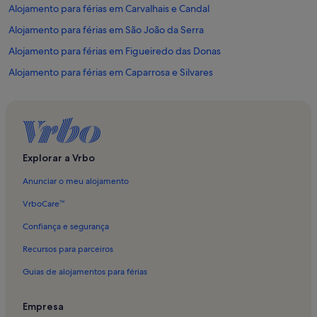
Alojamento para férias em Carvalhais e Candal
Alojamento para férias em São João da Serra
Alojamento para férias em Figueiredo das Donas
Alojamento para férias em Caparrosa e Silvares
Alojamento para férias em São Pedro do Sul
Alojamento para férias em São Cristóvão de Lafões
Alojamento para férias em Boa Aldeia
Alojamento para férias em Praça de Táxis das Termas de São Pedro
Explorar a Vrbo
do Sul
Anunciar o meu alojamento
Alojamento para férias em Oliveira de Frades
VrboCare™
Alojamento para férias em Candal
Confiança e segurança
Alojamento para férias em Pinheiro de Lafões
Recursos para parceiros
Alojamento para férias em Fataunços
Guias de alojamentos para férias
Alojamento para férias em Vouzela e Paços de Vilharigues
Alojamento para férias em Figueiredo de Alva
Empresa