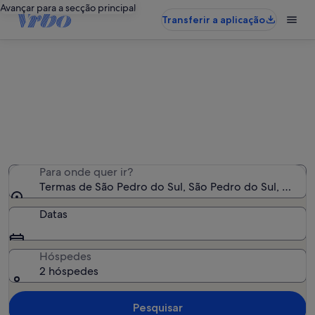
Avançar para a secção principal
Transferir a aplicação
Alojamentos de férias perto de
Termas de São Pedro do Sul
Encontrámos 233 alojamentos para férias - Insira as suas
datas para ver a disponibilidade
Para onde quer ir?
Termas de São Pedro do Sul, São Pedro do Sul, Distrit
Datas
Hóspedes
2 hóspedes
Pesquisar