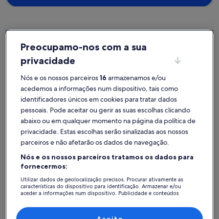
Preocupamo-nos com a sua
São Pedro do Sul
privacidade
Alojamentos para férias perto de Termas de São Pedro do Sul
Nós e os nossos parceiros
16
armazenamos e/ou
Reserve o alojamento para férias perfeito nas imediações de Termas
acedemos a informações num dispositivo, tais como
de São Pedro do Sul. Os alojamentos para férias contam com as
comodidades perfeitas para a sua estadia com amigos, familiares ou
identificadores únicos em cookies para tratar dados
o seu animal de estimação, tais como lareira e jardim. Poderá
pessoais. Pode aceitar ou gerir as suas escolhas clicando
escolher um alojamento adequado às necessidades de todos, como
abaixo ou em qualquer momento na página da política de
lugares para não fumadores ou acessíveis.
privacidade. Estas escolhas serão sinalizadas aos nossos
parceiros e não afetarão os dados de navegação.
Nós e os nossos parceiros tratamos os dados para
Encontre alojamentos à sua medida
fornecermos:
Utilizar dados de geolocalização precisos. Procurar ativamente as
Pesquisar casas
Pesquisar apartamentos/apartamen
pesquisar c
características do dispositivo para identificação. Armazenar e/ou
aceder a informações num dispositivo. Publicidade e conteúdos
personalizados, medição de publicidade e conteúdos, estudos de
audiência e desenvolvimento de serviços.
Lista de parceiros (fornecedores)
Aceito