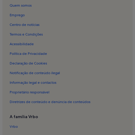
Alojamento para férias em São Pedro do Sul
Quem somos
Alojamento para férias em Ventosa
Emprego
Alojamento para férias em Santa Cruz da Trapa
Centro de notícias
Alojamento para férias em Pinheiro
Termos e Condições
Alojamento para férias em Vouzela
Acessibilidade
Alojamento para férias em Fiais
Política de Privacidade
Alojamento para férias em Santa Cruz da Trapa e São Cristóvão de
Lafões
Declaração de Cookies
Notificação de conteúdo ilegal
Informação legal e contactos
Proprietário responsável
Diretrizes de conteúdo e denúncia de conteúdos
A família Vrbo
Vrbo