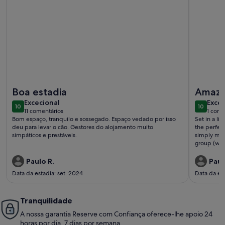
Mais informações sobre o Casa do Ribeiro, ideal para uma fa
Mais info
Boa estadia
Amazi
excecional
exce
Excecional
Excec
10
10
10 de 10
10 de 10
11 comentários
1 come
(11
(1
Bom espaço, tranquilo e sossegado. Espaço vedado por isso
Set in a li
comentários)
come
deu para levar o cão. Gestores do alojamento muito
the perfect
simpáticos e prestáveis.
simply magn
group (we 
the small s
house is f
Paulo R.
Paul
and the sm
Data da estadia: set. 2024
Data da es
platforms f
to 4 cars a
the Summer
Tranquilidade
check in a
town for th
A nossa garantia Reserve com Confiança oferece-lhe apoio 24
close to pe
horas por dia, 7 dias por semana.
will have e