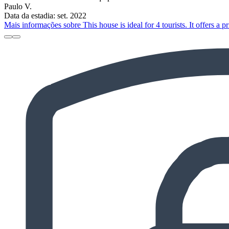
Paulo V.
Data da estadia: set. 2022
Mais informações sobre This house is ideal for 4 tourists. It offers a 