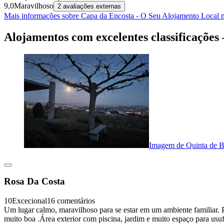
9,0
Maravilhoso
2 avaliações externas
Mais informações sobre Capa da Encosta - O Seu Alojamento Local 
Alojamentos com excelentes classificações
Imagem de Quinta de B
Rosa Da Costa
10
Excecional
16 comentários
Um lugar calmo, maravilhoso para se estar em um ambiente familiar
muito boa .Área exterior com piscina, jardim e muito espaço para usu