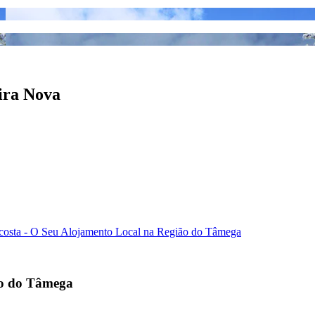
Eira Nova
osta - O Seu Alojamento Local na Região do Tâmega
ão do Tâmega