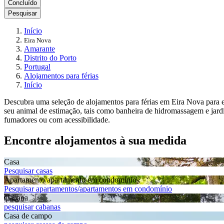
Concluído
Pesquisar
Início
Eira Nova
Amarante
Distrito do Porto
Portugal
Alojamentos para férias
Início
Descubra uma seleção de alojamentos para férias em Eira Nova para en
seu animal de estimação, tais como banheira de hidromassagem e jardi
fumadores ou com acessibilidade.
Encontre alojamentos à sua medida
Casa
Pesquisar casas
Apartamento/apartamento em condomínio
Pesquisar apartamentos/apartamentos em condomínio
Cabana
pesquisar cabanas
Casa de campo