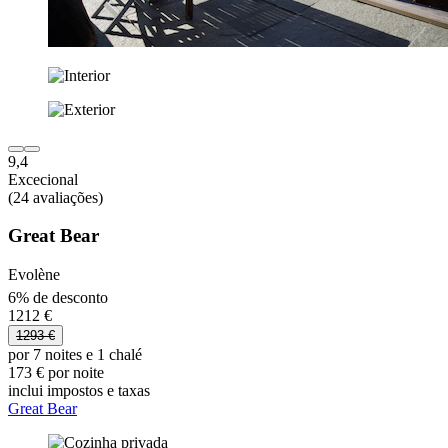
9,4
Excecional
(24 avaliações)
Great Bear
Evolène
6% de desconto
1212 €
1293 €
por 7 noites e 1 chalé
173 € por noite
inclui impostos e taxas
Great Bear