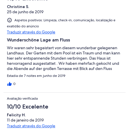
Christine S.
25 de junho de 2019
Aspetos positivos: Limpeza, check-in, comunicação, localização e
exatidão do anúncio
Traduzir através do Google
Wunderschöne Lage am Fluss
Wir waren sehr begeistert von diesem wunderbar gelegenen
Landhaus. Der Garten mit dem Pool ist ein Traum und man kann
hier sehr entspannende Stunden verbringen. Das Haus ist
hervorragend ausgestattet . Wir haben mehrfach gekocht und
die Abende auf der großen Terrasse mit Blick auf den Fluss
verbracht. Der Strand und die Stadt ist in wenigen Minuten
Estadia de 7 noites em junho de 2019
erreicht und trotzdem ist man in einer ruhigen Lage sehr
ungestört. Wir möchten gerne wieder kommen, vielen Dank an
0
Joanna und Carlos für die gute Betreuung. Es war ein toller
Urlaub.
Avaliação verificada
10/10 Excelente
Felicity H.
11 de janeiro de 2019
Traduzir através do Google