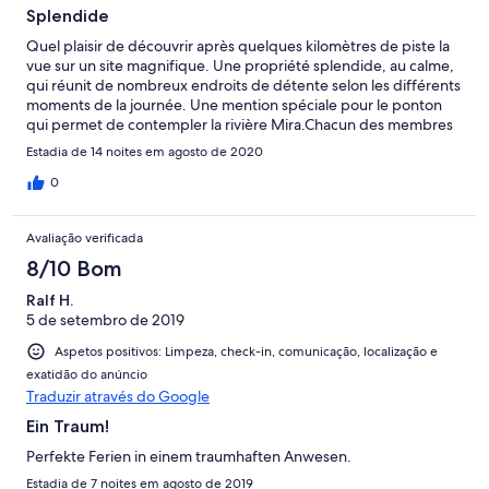
Splendide
Quel plaisir de découvrir après quelques kilomètres de piste la
vue sur un site magnifique. Une propriété splendide, au calme,
qui réunit de nombreux endroits de détente selon les différents
moments de la journée. Une mention spéciale pour le ponton
qui permet de contempler la rivière Mira.Chacun des membres
de notre groupe de 12 personnes âgées de 20 à 80 ans a pu
Estadia de 14 noites em agosto de 2020
profiter des espaces communs comme des lieux d’intimité
(dépendances très bien aménagées ). Merci à Carlos pour son
0
accueil et sa disponibilité, aux femmes de ménages pour leur
travail et leur discrétion. Et enfin merci à Joanna d’avoir partagé
Avaliação verificada
avec nous son petit coin de paradis.
8/10 Bom
Ralf H.
5 de setembro de 2019
Aspetos positivos: Limpeza, check-in, comunicação, localização e
exatidão do anúncio
Traduzir através do Google
Ein Traum!
Perfekte Ferien in einem traumhaften Anwesen.
Estadia de 7 noites em agosto de 2019