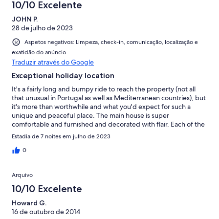
10/10 Excelente
JOHN P.
28 de julho de 2023
Aspetos negativos: Limpeza, check-in, comunicação, localização e
exatidão do anúncio
Traduzir através do Google
Exceptional holiday location
It's a fairly long and bumpy ride to reach the property (not all
that unusual in Portugal as well as Mediterranean countries), but
it's more than worthwhile and what you'd expect for such a
unique and peaceful place. The main house is super
comfortable and furnished and decorated with flair. Each of the
three independent cottages is also really well done and they
Estadia de 7 noites em julho de 2023
offer flexibility and fun for extended groups of guests of all
ages. And, finally, the large pool is great!
0
Arquivo
10/10 Excelente
Howard G.
16 de outubro de 2014