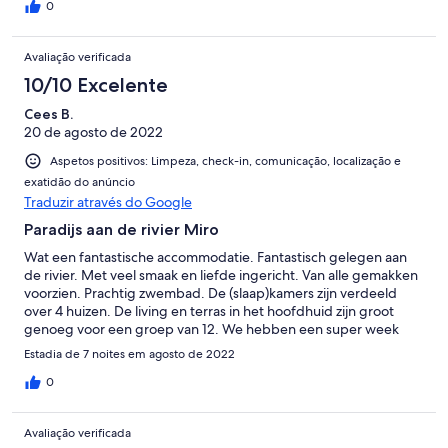
0
Avaliação verificada
10/10 Excelente
Cees B.
20 de agosto de 2022
Aspetos positivos: Limpeza, check-in, comunicação, localização e
exatidão do anúncio
Traduzir através do Google
Paradijs aan de rivier Miro
Wat een fantastische accommodatie. Fantastisch gelegen aan
de rivier. Met veel smaak en liefde ingericht. Van alle gemakken
voorzien. Prachtig zwembad. De (slaap)kamers zijn verdeeld
over 4 huizen. De living en terras in het hoofdhuid zijn groot
genoeg voor een groep van 12. We hebben een super week
gehad. Contact met host is zeer plezierig en zorgvuldig. Dank
Estadia de 7 noites em agosto de 2022
aan Leo, Carlos en Joanna.
0
Avaliação verificada