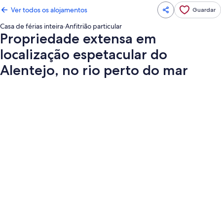
Ver todos os alojamentos
Guardar
Casa de férias inteira
·
Anfitrião particular
Propriedade extensa em
localização espetacular do
Alentejo, no rio perto do mar
Galeria
de