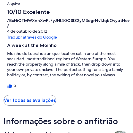
Arquivo
10/10 Excelente
/BxHiOTMWXnhXwPL/yJHI40QSlZ2yM3ogrNv1JqbOvyutHov
/.
4 de outubro de 2012
Traduzir através do Google
A week at the Moinho
Moinho do Loural is a unique location set in one of the most
secluded, most traditional regions of Western Europe. You
reach the property along a mile of track, then drop down into
your own private enclave. The perfect setting for a large family
holiday or, by contrast, the writing of that novel you always
promised yourself you'd write The river Mira curves its way
along 2 sides of the property before heading off to the sea at
0
Vila Nova de Milfontes (itself a traditional Portuguese resort full
of restaurants & bars, well-stocked food shops and charming
Ver todas as avaliações
sandy beaches). You'll be lucky to see more than one or two
fishing boats row past in a whole day! The main terrace offers
incredible panoramic views of the river The 4 buildings have all
been renovated, internally and externally to a super-modern
Informações sobre o anfitrião
standard, surrounded by lawn and shrubberies and climbing
plants, and then tastefully integrated into acres of natural