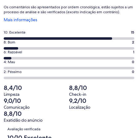
Os comentários são apresentados por ordem cronológica, estão sujeitos a um
processo de análise e são verificados (exceto indicação em contrário).
Abre
Mais informações
numa
nova
Pontuação
10: Excelente
15
janela
de
Pontuação
8: Bom
2
10,
de
o
Pontuação
6: Razoável
1
8,
que
de
o
Pontuação
4: Mau
0
significa
6,
que
de
“Excelente”.
o
Pontuação
2: Péssimo
0
significa
4,
15
que
de
“Bom”.
o
de
significa
2,
8,4/10
8,8/10
2
que
18
“Razoável”.
o
de
significa
Limpeza
Check-in
avaliações.
1
que
9,0/10
9,2/10
18
“Mau”.
de
significa
avaliações.
0
Comunicação
Localização
18
“Péssimo”.
8,8/10
de
avaliações.
0
18
Exatidão do anúncio
de
Avaliações
avaliações.
Avaliação verificada
18
avaliações.
10/10 Excelente