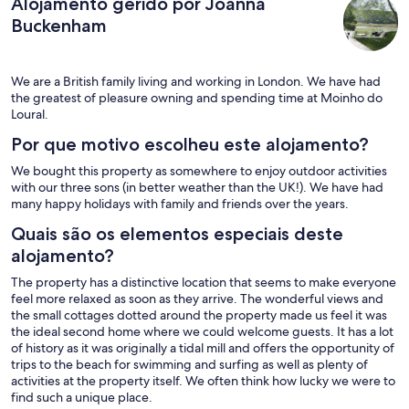
Alojamento gerido por Joanna
landscape of cork trees, pines, mimosa and oleanders. The main
house, at the top of a small hill, is flooded with light and boasts a
Buckenham
very spacious, oak-beamed social / dining area opening out
onto the main terrace. The other buildings are the Pool Cottage,
the Well Cottage - for single or couple occupation - and, of
We are a British family living and working in London. We have had
course, the natty "Studio", converted specifically to provide
the greatest of pleasure owning and spending time at Moinho do
some independence for the teenagers. Each one of these has
Loural.
its own terrace, its own views, its own character. Leisure and
other on-site facilities include a beautiful pool, full internet
Por que motivo escolheu este alojamento?
service, a jetty, table football and the latest must-have, a pizza
oven. And masses more. During the day, a herd of melodious
We bought this property as somewhere to enjoy outdoor activities
cattle graze past on the opposite bank of the river, their bells
with our three sons (in better weather than the UK!). We have had
clunking; in early evening, formations of white birds skim the
many happy holidays with family and friends over the years.
river surface on their way home. That's a whole day's action. Our
Quais são os elementos especiais deste
group had a fantastic time, watching the river, reading, walking
and doing loads of cooking. The only thing we had to worry
alojamento?
about all week was the lack of a lettuce drier ! The owners have
since put that one right.
The property has a distinctive location that seems to make everyone
feel more relaxed as soon as they arrive. The wonderful views and
the small cottages dotted around the property made us feel it was
the ideal second home where we could welcome guests. It has a lot
of history as it was originally a tidal mill and offers the opportunity of
trips to the beach for swimming and surfing as well as plenty of
activities at the property itself. We often think how lucky we were to
find such a unique place.