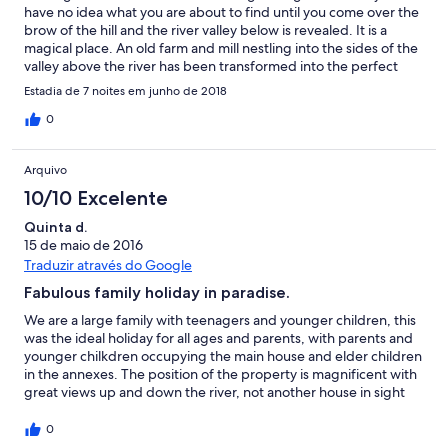
have no idea what you are about to find until you come over the
brow of the hill and the river valley below is revealed. It is a
magical place. An old farm and mill nestling into the sides of the
valley above the river has been transformed into the perfect
retreat. It is beautiful and quiet, with enough room for every
Estadia de 7 noites em junho de 2018
member of a large group to find their own space to relax in if
that's what they want as well as great communal areas in the
0
main house for everyone to be together. The pool is great with a
perfect view and the river was a great playground - we swam
Arquivo
and kayaked. There is a great surf beach not too far away and
lovely walks around the property which is a protected area. A
10/10 Excelente
top family holiday which we would do again without hesitation.
Quinta d.
15 de maio de 2016
Traduzir através do Google
Fabulous family holiday in paradise.
We are a large family with teenagers and younger children, this
was the ideal holiday for all ages and parents, with parents and
younger chilkdren occupying the main house and elder children
in the annexes. The position of the property is magnificent with
great views up and down the river, not another house in sight
and nature all round. The houses are all beautifully equiped and
well maintained. The property manager was extremely friendly
0
and helpful, fixing up kaiak rental for the river and providing