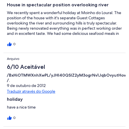
House in spectacular position overlooking river
We recently spent a wonderful holiday at Moinho do Loural. The
position of the house with it's separate Guest Cottages
overlooking the river and surrounding hills is truly spectacular.
Being newly renovated everything was in perfect working order
and in excellent taste. We had some delicious seafood meals in
the charming coastal town of Vila Nova de Milfortes where there
are also good local beaches and it is within 15 minutes drive. The
0
owners were extremely helpful with any queries we had about
the house and we would highly recommend this spectacular
Arquivo
house to friends and family.
6/10 Aceitável
/BxHiOTMWXnhXwPL/yJHI40QSlZ2yM3ogrNv1JqbOvyutHov
/.
9 de outubro de 2012
Traduzir através do Google
holiday
have a nice time
0