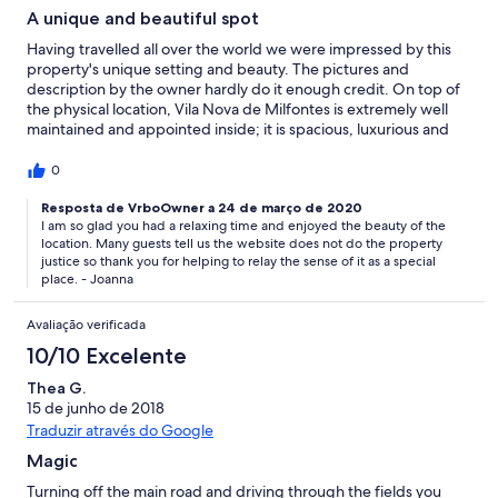
A unique and beautiful spot
Having travelled all over the world we were impressed by this
property's unique setting and beauty. The pictures and
description by the owner hardly do it enough credit. On top of
the physical location, Vila Nova de Milfontes is extremely well
maintained and appointed inside; it is spacious, luxurious and
yet comfortable. The view over the river from the terrace is
superb, and we enjoyed many spectacular meals there looking
0
down over the landscaped swimming pool and gardens, as the
river meandered by, and the birds flew high overhead. I also
Resposta de VrboOwner a 24 de março de 2020
I am so glad you had a relaxing time and enjoyed the beauty of the
really liked the fact that we all had separate cottages, and ours
location. Many guests tell us the website does not do the property
was particularly well situated since an old stone mill and a
justice so thank you for helping to relay the sense of it as a special
tributary of the river was within easy walking distance of it.
place. - Joanna
Although the Vila may seem isolated, it is within easy driving
distance of Milfontes, where there are a variety of superb
Avaliação verificada
restaurants and stores. A stay at this lovely estate was exactly
what our family needed to recover from the busy lives that we
10/10 Excelente
all lead in New York City. I would without hesitation recommend
Thea G.
this rental to strangers and friends alike.
15 de junho de 2018
Traduzir através do Google
Magic
Turning off the main road and driving through the fields you