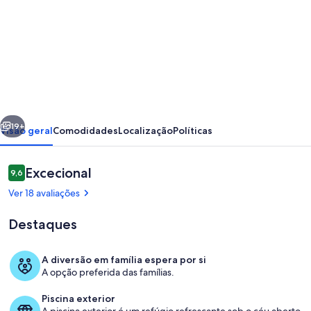
imagens
de
Propriedade
extensa
em
localização
erior
Seguinte
espetacular
19+
Visão geral
Comodidades
Localização
Políticas
do
Alentejo,
Avaliações
Excecional
9,6
9,6 em 10
no
Ver 18 avaliações
rio
Destaques
perto
do
A diversão em família espera por si
mar
A opção preferida das famílias.
Piscina
Piscina exterior