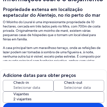
Propriedade extensa em localização
espetacular do Alentejo, no rio perto do mar
O Moinho do Loural é uma impressionante propriedade de 10
hectares, cercada em três lados pelo rio Mira, com 700m de costa
privada. Originalmente um moinho de maré, existem várias
pequenas casas de hóspedes que o tornam um local ideal para
férias em família.
A casa principal tem um maravilhoso terraço, onde as refeições de
lazer podem ser tomadas à sombra de uma figueira e, à noite,
nenhuma outra luz é visível, exceto pelas estrelas. É composto por
um quarto principal com banheiro privativo, ambos com vistas
fabulosas, um quarto twin, outro quarto individual que dá
diretamente para o terraço e um banheiro bem decorado. Existem
duas casas de hóspedes no local também com terraços e vistas
Adicione datas para obter preços
cativantes. Um outro estúdio com uma parede de vidro com vista
para o rio acomoda quatro e é perfeito para crianças. Tudo foi
Check-in
Check-out
totalmente renovado com alta especificação, mantendo o caráter
dos edifícios originais.
Viajantes
Dentro da casa principal, há muito espaço para relaxar em um