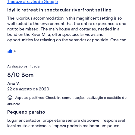
Traduzir através do Google
Idyllic retreat in spectacular riverfront setting
The luxurious accommodation in this magnificent setting is so
well suited to the environment that the entire experience is one
not to be missed. The main house and cottages, nestled in a
bend on the River Mira, offer spectacular views and
opportunities for relaxing on the verandas or poolside. One can
enjoy a glass of Vinho Verde or perhaps fresh figs or other
seasonal fruit picked fresh picked from the beautifully
0
landscaped gardens. While watching the occasional boat pass
by, we were fortunate enough to catch a glimpse of a 'sounder'
Avaliação verificada
of wild boar ambling on the path across the river. The location
makes it possible to engage in water sports, hiking, and to
8/10 Bom
undertake excursions to villages within a short drive. Nearby
towns provide well-stocked shops featuring fresh food and a
Ana V.
good selection of wines. (We even managed to locate some
22 de agosto de 2020
Japanese sake.) High quality restaurants with ocean views, fresh
Aspetos positivos: Check-in, comunicação, localização e exatidão do
seafood and local dishes are easily accessible. We will be
anúncio
returning.
Pequeno paraíso
Lugar encantador; proprietária sempre disponível; responsável
local muito atencioso; a limpeza poderia melhorar um pouco;