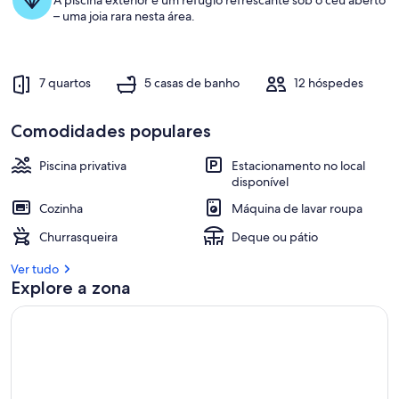
A piscina exterior é um refúgio refrescante sob o céu aberto
– uma joia rara nesta área.
7 quartos
5 casas de banho
12 hóspedes
Comodidades populares
Piscina privativa
Estacionamento no local
disponível
Cozinha
Máquina de lavar roupa
Churrasqueira
Deque ou pátio
Ver tudo
Explore a zona