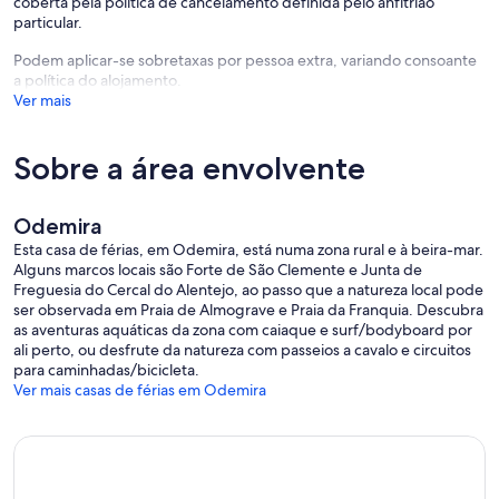
coberta pela política de cancelamento definida pelo anfitrião
particular.
Podem aplicar-se sobretaxas por pessoa extra, variando consoante
a política do alojamento.
Ver mais
Sobre a área envolvente
Odemira
Esta casa de férias, em Odemira, está numa zona rural e à beira-mar.
Alguns marcos locais são Forte de São Clemente e Junta de
Freguesia do Cercal do Alentejo, ao passo que a natureza local pode
ser observada em Praia de Almograve e Praia da Franquia. Descubra
as aventuras aquáticas da zona com caiaque e surf/bodyboard por
ali perto, ou desfrute da natureza com passeios a cavalo e circuitos
para caminhadas/bicicleta.
Ver mais casas de férias em Odemira