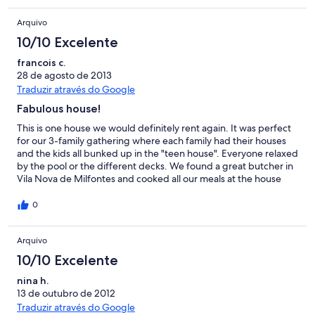
fishing tips and information on the local area. We loved all of the
Arquivo
swimming options available, the pool, river and the sea just a 15
min drive away. We will return!
10/10 Excelente
francois c.
28 de agosto de 2013
Traduzir através do Google
Fabulous house!
This is one house we would definitely rent again. It was perfect
for our 3-family gathering where each family had their houses
and the kids all bunked up in the "teen house". Everyone relaxed
by the pool or the different decks. We found a great butcher in
Vila Nova de Milfontes and cooked all our meals at the house
and even used the wood oven to make pizza. We had a glitch
with the refrigerator but both the owner and the caretaker were
0
on it right away and did their best to fix the situation. We went
to a couple of beaches around to both relax and boogie board.
Arquivo
We had a great lunch at one of the restaurants by the beach
where they grilled a huge fish for our party. One of the most
10/10 Excelente
delicious meal we have had in Portugal. We recommended this
property without hesitation.
nina h.
13 de outubro de 2012
Traduzir através do Google