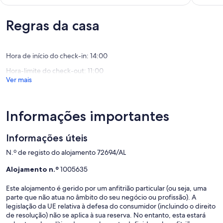
de
costa
de
um
vicentina
um
máximo
São
Regras da casa
máximo
de
Teotónio
de
10,
10,
Excecion
Excecional,
Hora de início do check-in: 14:00
(1
(33
avaliaçã
avaliações)
Hora-limite do check-out: 11:00
Ver mais
Informações importantes
Informações úteis
N.º de registo do alojamento 72694/AL
Alojamento n.º
1005635
Este alojamento é gerido por um anfitrião particular (ou seja, uma
parte que não atua no âmbito do seu negócio ou profissão). A
legislação da UE relativa à defesa do consumidor (incluindo o direito
de resolução) não se aplica à sua reserva. No entanto, esta estará