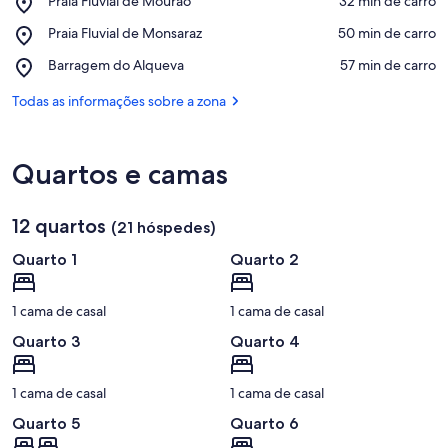
Praia Fluvial de Mourão
‪32 min de carro‬
Praia
Ver no mapa
Place,
Praia Fluvial de Monsaraz
‪50 min de carro‬
Fluvial
Praia
de
Place,
Barragem do Alqueva
‪57 min de carro‬
Fluvial
Mourão
Barragem
de
do
Todas as informações sobre a zona
Monsaraz
Alqueva
Quartos e camas
12 quartos
(21 hóspedes)
Quarto 1
Quarto 2
1 cama de casal
1 cama de casal
Quarto 3
Quarto 4
1 cama de casal
1 cama de casal
Quarto 5
Quarto 6