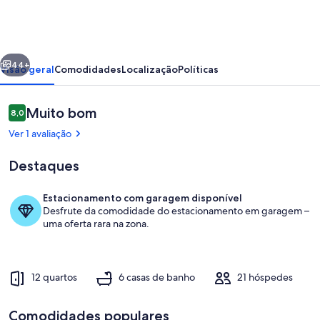
dos
Avós
no
erior
Seguinte
Grande
44+
Visão geral
Comodidades
Localização
Políticas
Lago
Avaliações
Muito bom
8,0
8,0 em 10
Ver 1 avaliação
Destaques
Estacionamento com garagem disponível
Desfrute da comodidade do estacionamento em garagem –
Terrenos do alojamento
uma oferta rara na zona.
12 quartos
6 casas de banho
21 hóspedes
Comodidades populares