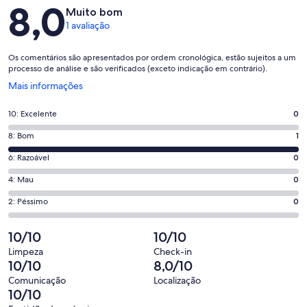
Avaliações
8,0
Muito bom
1 avaliação
Os comentários são apresentados por ordem cronológica, estão sujeitos a um
processo de análise e são verificados (exceto indicação em contrário).
Abre
Mais informações
numa
nova
Pontuação
10: Excelente
0
janela
de
Pontuação
8: Bom
1
10,
de
o
Pontuação
6: Razoável
0
8,
que
de
o
Pontuação
4: Mau
0
significa
6,
que
de
“Excelente”.
o
Pontuação
2: Péssimo
0
significa
4,
0
que
de
“Bom”.
o
de
significa
2,
10/10
10/10
1
que
1
“Razoável”.
o
de
significa
Limpeza
Check-in
avaliações.
0
que
10/10
8,0/10
1
“Mau”.
de
significa
avaliações.
0
Comunicação
Localização
1
“Péssimo”.
10/10
de
avaliações.
0