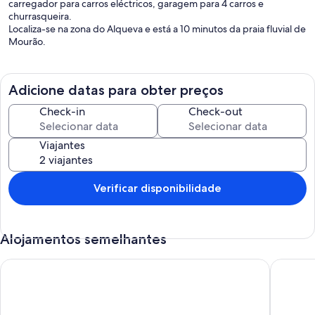
carregador para carros eléctricos, garagem para 4 carros e
churrasqueira.
Localiza-se na zona do Alqueva e está a 10 minutos da praia fluvial de
Mourão.
Adicione datas para obter preços
Check-in
Check-out
Viajantes
Verificar disponibilidade
Alojamentos semelhantes
Monte do Caneiro
Aladin C