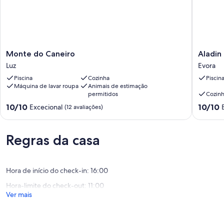
Monte
Aladin
Monte do Caneiro
Aladin
do
Comfort
Luz
Evora
Caneiro
Country
Piscina
Cozinha
Piscin
Luz
House
Máquina de lavar roupa
Animais de estimação
Evora
permitidos
Cozin
Pontuação
Pontuaç
10/10
10/10
Excecional
(12 avaliações)
de
de
10.0
10.0
de
de
Regras da casa
um
um
máximo
máximo
de
de
10,
10,
Hora de início do check-in: 16:00
Excecional,
Excecion
Hora-limite do check-out: 11:00
(12
(1
Ver mais
avaliações)
avaliaçã