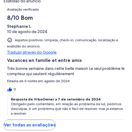
1
Exatidão do anúncio
de
Avaliações
avaliações.
Avaliação verificada
1
avaliações.
8/10 Bom
Stephanie L.
10 de agosto de 2024
Aspetos positivos: Limpeza, check-in, comunicação, localização e
exatidão do anúncio
Traduzir através do Google
Vacances en famille et entre amis
Très bonne semaine dans cette belle maison Le seul problème le
compteur qui sautent régulièrement
Estadia de 6 noites em agosto de 2024
0
Resposta de VrboOwner a 7 de setembro de 2024
Obrigado pelo comentário, em relação ao problema da luz, pedimos
desculpas, é um problema que não é fácil de resolver, mas já estamos
a resolver.
Ver todas as avaliações