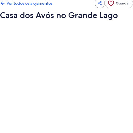
Ver todos os alojamentos
Guardar
Casa dos Avós no Grande Lago
Galeria
de
imagens
de
Casa