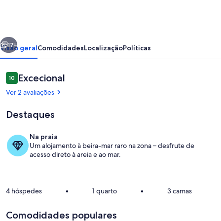
de
Veiros
-
erior
Seguinte
Estremoz
17+
Visão geral
Comodidades
Localização
Políticas
Avaliações
Excecional
10
10 em 10
Ver 2 avaliações
Destaques
Na praia
Um alojamento à beira-mar raro na zona – desfrute de
Piscina
acesso direto à areia e ao mar.
4 hóspedes
•
1 quarto
•
3 camas
Comodidades populares