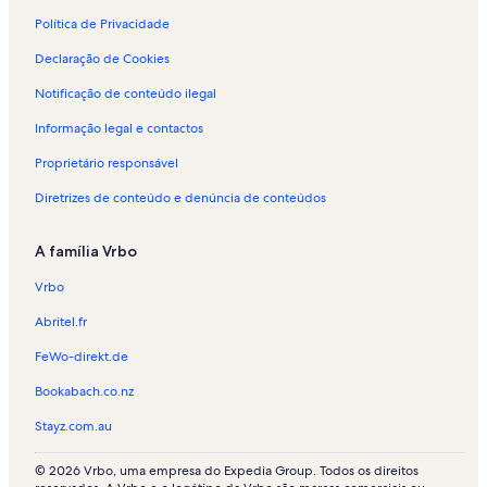
n
t
Política de Privacidade
o
Declaração de Cookies
p
a
Notificação de conteúdo ilegal
r
a
Informação legal e contactos
f
é
Proprietário responsável
r
i
Diretrizes de conteúdo e denúncia de conteúdos
a
s
A família Vrbo
e
m
Vrbo
B
o
Abritel.fr
r
b
FeWo-direkt.de
a
Bookabach.co.nz
Stayz.com.au
© 2026 Vrbo, uma empresa do Expedia Group. Todos os direitos