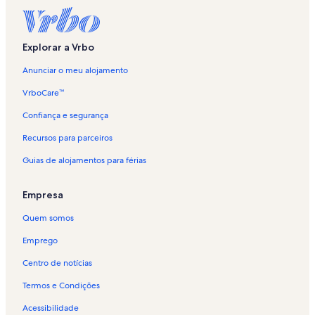
r
l
i
g
Explorar a Vrbo
a
ç
Anunciar o meu alojamento
ã
o
VrboCare™
p
a
Confiança e segurança
d
Recursos para parceiros
r
ã
Guias de alojamentos para férias
o
p
a
Empresa
r
a
Quem somos
A
l
Emprego
o
Centro de notícias
j
a
Termos e Condições
m
e
Acessibilidade