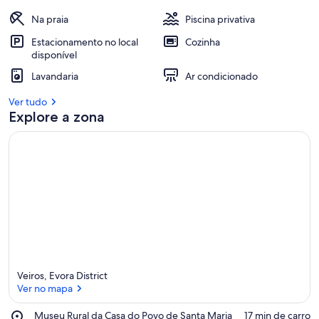
Na praia
Piscina privativa
Estacionamento no local
Cozinha
disponível
Lavandaria
Ar condicionado
Ver tudo
Explore a zona
Veiros, Evora District
Ver no mapa
Place,
Museu Rural da Casa do Povo de Santa Maria
‪17 min de carro‬