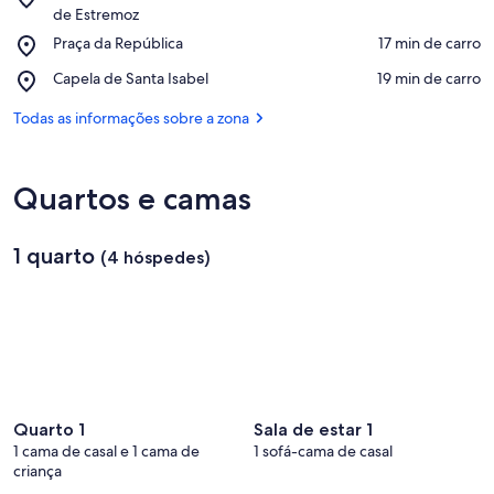
Museu
de Estremoz
Ver no mapa
Rural
Place,
Praça da República
‪17 min de carro‬
da
Praça
Casa
Place,
Capela de Santa Isabel
‪19 min de carro‬
da
do
Capela
República
Povo
de
Todas as informações sobre a zona
de
Santa
Santa
Isabel
Maria
Quartos e camas
de
Estremoz
1 quarto
(4 hóspedes)
Quarto 1
Sala de estar 1
1 cama de casal e 1 cama de
1 sofá-cama de casal
criança