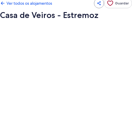
Ver todos os alojamentos
Guardar
Casa de Veiros - Estremoz
Galeria
de
imagens
de
Casa