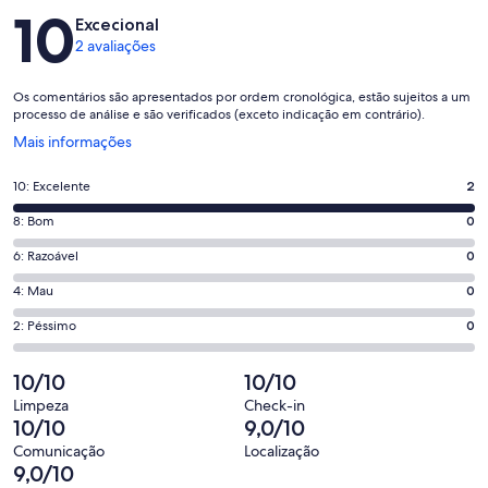
Avaliações
10
Excecional
2 avaliações
Os comentários são apresentados por ordem cronológica, estão sujeitos a um
processo de análise e são verificados (exceto indicação em contrário).
Abre
Mais informações
numa
nova
Pontuação
10: Excelente
2
janela
de
Pontuação
8: Bom
0
10,
de
o
Pontuação
6: Razoável
0
8,
que
de
o
Pontuação
4: Mau
0
significa
6,
que
de
“Excelente”.
o
Pontuação
2: Péssimo
0
significa
4,
2
que
de
“Bom”.
o
de
significa
2,
10/10
10/10
0
que
2
“Razoável”.
o
de
significa
Limpeza
Check-in
avaliações.
0
que
10/10
9,0/10
2
“Mau”.
de
significa
avaliações.
0
Comunicação
Localização
2
“Péssimo”.
9,0/10
de
avaliações.
0