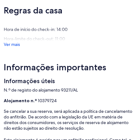
de
Estremoz
de
um
um
Regras da casa
máximo
máximo
de
de
10,
10,
Excecion
Hora de início do check-in: 14:00
Excecional,
(7
(11
Hora-limite do check-out: 11:00
avaliaçõ
avaliações)
Ver mais
Informações importantes
Informações úteis
N.º de registo do alojamento 93211/AL
Alojamento n.º
10379724
Se cancelar a sua reserva, será aplicada a política de cancelamento
do anfitrião. De acordo com a legislação da UE em matéria de
direitos dos consumidores, os serviços de reserva de alojamento
não estão sujeitos ao direito de resolução.