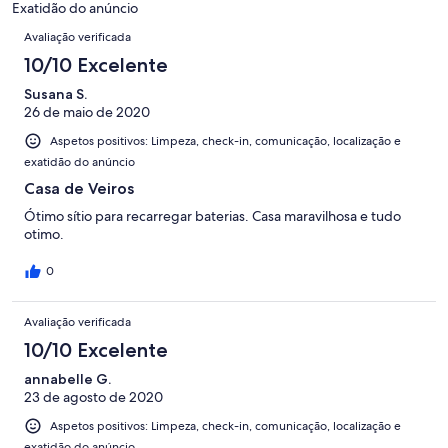
2
Exatidão do anúncio
de
Avaliações
avaliações.
Avaliação verificada
2
avaliações.
10/10 Excelente
Susana S.
26 de maio de 2020
Aspetos positivos: Limpeza, check-in, comunicação, localização e
exatidão do anúncio
Casa de Veiros
Ótimo sítio para recarregar baterias. Casa maravilhosa e tudo
otimo.
0
Avaliação verificada
10/10 Excelente
annabelle G.
23 de agosto de 2020
Aspetos positivos: Limpeza, check-in, comunicação, localização e
exatidão do anúncio