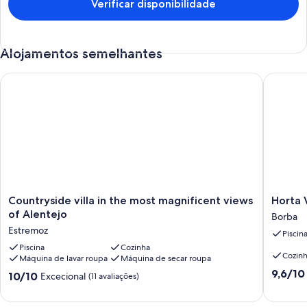
Verificar disponibilidade
Alojamentos semelhantes
Countryside villa in the most magnificent views of Alentejo
Horta Ve
Countryside
Horta
Countryside villa in the most magnificent views
Horta 
villa
Vermelh
of Alentejo
Borba
in
|
Estremoz
Piscin
the
experien
most
Piscina
Cozinha
a
Cozin
Máquina de lavar roupa
Máquina de secar roupa
magnificent
Terra
Pontuaç
views
Borba
9,6/10
Pontuação
10/10
Excecional
(11 avaliações)
de
of
de
9.6
Alentejo
10.0