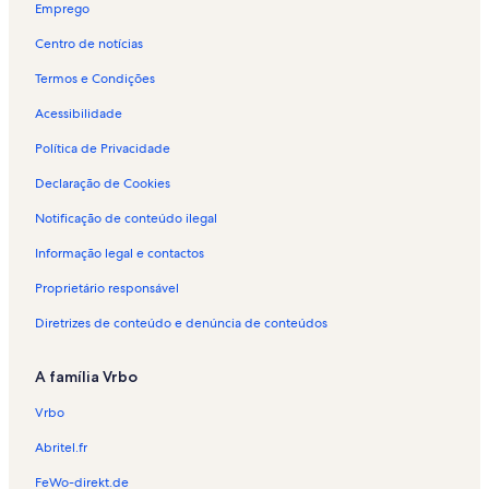
a
o
l
Emprego
d
j
o
Centro de notícias
i
a
j
a
m
a
Termos e Condições
s
e
m
d
n
e
Acessibilidade
e
t
n
l
o
t
Política de Privacidade
u
p
o
Declaração de Cookies
x
a
p
o
r
a
Notificação de conteúdo ilegal
e
a
r
m
f
a
Informação legal e contactos
Ó
é
f
b
r
é
Proprietário responsável
i
i
r
d
a
i
Diretrizes de conteúdo e denúncia de conteúdos
o
s
a
s
e
s
A família Vrbo
m
e
B
m
Vrbo
o
C
m
a
Abritel.fr
b
l
a
d
FeWo-direkt.de