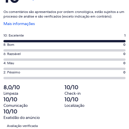
Os comentários são apresentados por ordem cronológica, estão sujeitos a um
processo de análise e são verificados (exceto indicação em contrário).
Abre
Mais informações
numa
nova
Pontuação
10: Excelente
1
janela
de
Pontuação
8: Bom
0
10,
de
o
Pontuação
6: Razoável
0
8,
que
de
o
Pontuação
4: Mau
0
significa
6,
que
de
“Excelente”.
o
Pontuação
2: Péssimo
0
significa
4,
1
que
de
“Bom”.
o
de
significa
2,
8,0/10
10/10
0
que
1
“Razoável”.
o
de
significa
Limpeza
Check-in
avaliações.
0
que
10/10
10/10
1
“Mau”.
de
significa
avaliações.
0
Comunicação
Localização
1
“Péssimo”.
10/10
de
avaliações.
0
1
Exatidão do anúncio
de
Avaliações
avaliações.
Avaliação verificada
1