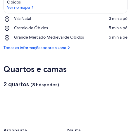
Óbidos
Ver no mapa
Place,
Vila Natal
‪3 min a pé‬
Vila
Ver no mapa
Place,
Castelo de Óbidos
‪5 min a pé‬
Natal
Castelo
Place,
Grande Mercado Medieval de Obidos
‪5 min a pé‬
de
Grande
Óbidos
Mercado
Todas as informações sobre a zona
Medieval
de
Obidos
Quartos e camas
2 quartos
(8 hóspedes)
Argonauta
Nauta