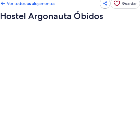
Ver todos os alojamentos
Guardar
Hostel Argonauta Óbidos
Galeria
de
imagens
de
Hostel