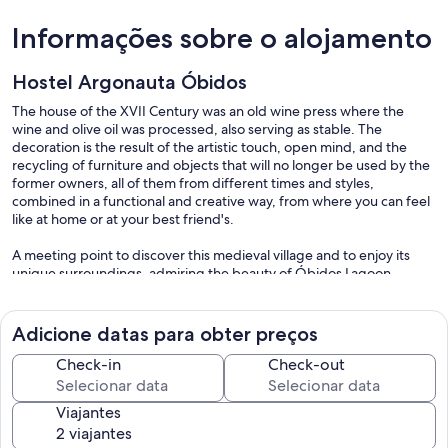
Informações sobre o alojamento
Hostel Argonauta Óbidos
The house of the XVII Century was an old wine press where the
wine and olive oil was processed, also serving as stable. The
decoration is the result of the artistic touch, open mind, and the
recycling of furniture and objects that will no longer be used by the
former owners, all of them from different times and styles,
combined in a functional and creative way, from where you can feel
like at home or at your best friend's.
A meeting point to discover this medieval village and to enjoy its
unique surroundings, admiring the beauty of Óbidos Lagoon,
where you can practice water sports, stroll, observe the birds that
live on the banks of the lagoon.
Located in the beautiful medieval village of Óbidos. In the district of
Adicione datas para obter preços
crafts and artisans, historical center of the millenary castle of the
village of Obidos, on a small hill, where Celtiberos, Phoenicians,
Check-in
Check-out
Romans, Arabs, Gothic, Renaissance, Baroque...
Viajantes
There are two bedrooms. One with 4 single beds, a bunk bed and
another private double room. Shared bathroom facilities.