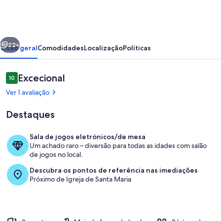
Argonauta
Óbidos
erior
Seguinte
22+
Visão geral
Comodidades
Localização
Políticas
Avaliações
Excecional
10
10 em 10
Ver 1 avaliação
Destaques
Sala de jogos eletrónicos/de mesa
Um achado raro – diversão para todas as idades com salão
Interior
de jogos no local.
Descubra os pontos de referência nas imediações
Próximo de Igreja de Santa Maria