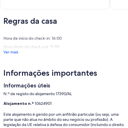
Castelo
4
de
9.0
de
quartos
10.0
de
Óbidos
com
de
um
Óbidos
vistas
um
máximo
Regras da casa
mar
máximo
de
Amoreir
de
10,
10,
Maravilh
Excecional,
Hora de início do check-in: 16:00
(2
(3
avaliaçõ
Hora-limite do check-out: 11:00
avaliações)
Ver mais
Informações importantes
Informações úteis
N.º de registo do alojamento 17390/AL
Alojamento n.º
10624901
Este alojamento é gerido por um anfitrião particular (ou seja, uma
parte que não atua no âmbito do seu negócio ou profissão). A
legislação da UE relativa à defesa do consumidor (incluindo o direito