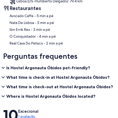
Lisboa (LIS-Humberto Delgado): 79,4 km
Restaurantes
‪Avocado Caffe - ‬5 min a pé
‪Nata De Lisboa - ‬3 min a pé
‪Ibn Errik Rex - ‬3 min a pé
‪O Conquistador - ‬4 min a pé
‪Real Casa Do Petisco - ‬2 min a pé
Perguntas frequentes
Is Hostel Argonauta Óbidos pet-friendly?
What time is check-in at Hostel Argonauta Óbidos?
What time is check-out at Hostel Argonauta Óbidos?
Where is Hostel Argonauta Óbidos located?
Avaliações
10
Excecional
1 avaliação