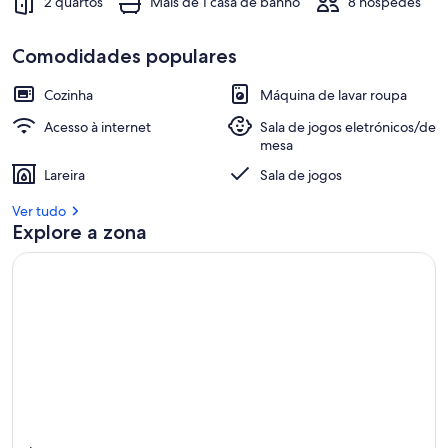
2 quartos
Mais de 1 casa de banho
8 hóspedes
Comodidades populares
Cozinha
Máquina de lavar roupa
Acesso à internet
Sala de jogos eletrónicos/de
mesa
Lareira
Sala de jogos
Ver tudo
Explore a zona