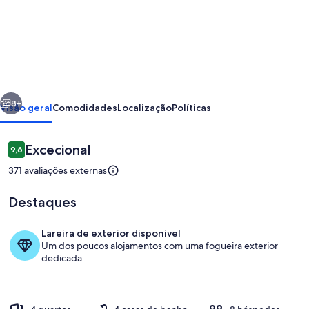
de
SALVATERRA
COUNTRY
HOUSE
&
erior
Seguinte
SPA
8+
Visão geral
Comodidades
Localização
Políticas
IN
EXCLUSIVITY
Avaliações
Excecional
9,6
9,6 em 10
371 avaliações externas
Destaques
Lareira de exterior disponível
Um dos poucos alojamentos com uma fogueira exterior
Piscina
dedicada.