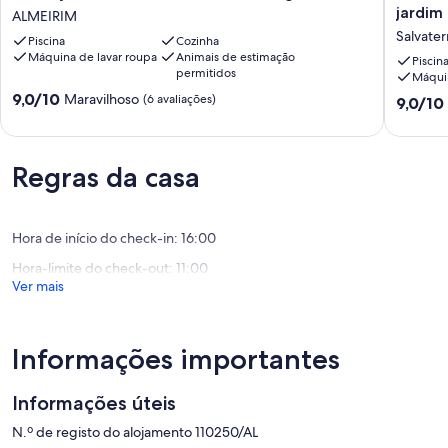
Villa
de
jardim
ALMEIRIM
-
estilo
Salvate
Piscina
Cozinha
The
totalme
Máquina de lavar roupa
Animais de estimação
Paradise
privada,
Piscin
permitidos
Máquin
in
com
Pontuação
Portugal
9,0/10
jardim
Maravilhoso
(6 avaliações)
Pontuaç
9,0/10
de
ALMEIRIM
e
de
9.0
área
9.0
de
de
de
um
Regras da casa
recreio
um
máximo
grande.
máximo
de
Salvater
de
10,
de
10,
Hora de início do check-in: 16:00
Maravilhoso,
Magos
Maravilh
(6
(2
Hora-limite do check-out: 11:00
avaliações)
avaliaçõ
Ver mais
Informações importantes
Informações úteis
N.º de registo do alojamento 110250/AL