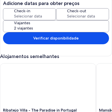
Adicione datas para obter preços
Check-in
Check-out
Viajantes
Verificar disponibilidade
Alojamentos semelhantes
Ribatejo Villa - The Paradise in Portugal
Mansão d
Ribatejo
Mansão
Ribatejo Villa - The Paradise in Portugal
Mansão