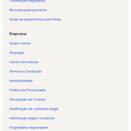
a
Confiança e segurança
d
Recursos para parceiros
r
ã
Guias de alojamentos para férias
o
p
a
Empresa
r
a
Quem somos
A
l
Emprego
o
Centro de notícias
j
a
Termos e Condições
m
e
Acessibilidade
n
t
Política de Privacidade
o
Declaração de Cookies
p
a
Notificação de conteúdo ilegal
r
a
Informação legal e contactos
f
é
Proprietário responsável