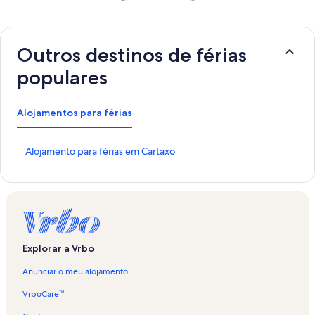
Outros destinos de férias
populares
Alojamentos para férias
H
Alojamento para férias em Cartaxo
i
p
e
r
l
i
g
Explorar a Vrbo
a
ç
Anunciar o meu alojamento
ã
o
VrboCare™
p