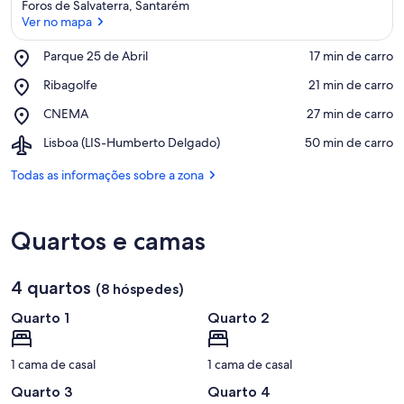
Foros de Salvaterra, Santarém
Ver no mapa
Place,
Parque 25 de Abril
‪17 min de carro‬
Parque
Ver no mapa
Place,
Ribagolfe
‪21 min de carro‬
25
Ribagolfe
de
Place,
CNEMA
‪27 min de carro‬
Abril
CNEMA
Airport,
Lisboa (LIS-Humberto Delgado)
‪50 min de carro‬
Lisboa
(LIS-
Todas as informações sobre a zona
Humberto
Delgado)
Quartos e camas
4 quartos
(8 hóspedes)
Quarto 1
Quarto 2
1 cama de casal
1 cama de casal
Quarto 3
Quarto 4