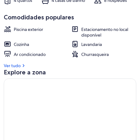
4 quartos
4 casas de banho
8 hóspedes
Comodidades populares
Piscina exterior
Estacionamento no local
disponível
Cozinha
Lavandaria
Ar condicionado
Churrasqueira
Ver tudo
Explore a zona