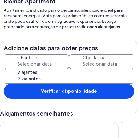
Riomar Apartment
Apartamento indicado para o descanso, silencioso e ideal para
recuperar energias. Vista para o jardim público com uma cascata
onde pode usufruir de uma agradável experiência. Espaço
preparado para confecção de pratos tradicionais alentejanos.
Adicione datas para obter preços
Check-in
Check-out
Viajantes
Verificar disponibilidade
Alojamentos semelhantes
Apartamento Praiamar
T1 bem e