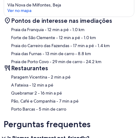
Vila Nova de Milfontes, Beja
Ver no mapa
Pontos de interesse nas imediações
Mapa
Praia da Franquia
- 12 min a pé
- 1.0 km
Forte de São Clemente
- 12 min a pé
- 1.0 km
Praia do Carreiro das Fazendas
- 17 min a pé
- 1.4 km
Praia das Furnas
- 13 min de carro
- 8.8 km
Praia de Porto Covo
- 29 min de carro
- 24.2 km
Restaurantes
‪Paragem Vicentina - ‬2 min a pé
‪A Fateixa - ‬12 min a pé
‪Quebramar 2 - ‬16 min a pé
‪Pão, Café e Companhia - ‬7 min a pé
‪Porto Barcas - ‬5 min de carro
Perguntas frequentes
Is Riomar Apartment pet-friendly?