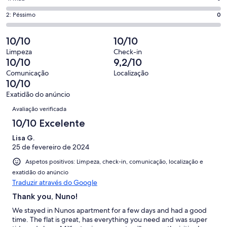
significa
6,
que
de
“Excelente”.
o
Pontuação
2: Péssimo
0
significa
4,
5
que
de
“Bom”.
o
de
significa
2,
10/10
10/10
0
que
5
“Razoável”.
o
de
significa
Limpeza
Check-in
avaliações.
0
que
10/10
9,2/10
5
“Mau”.
de
significa
avaliações.
0
Comunicação
Localização
5
“Péssimo”.
10/10
de
avaliações.
0
5
Exatidão do anúncio
de
Avaliações
avaliações.
Avaliação verificada
5
avaliações.
10/10 Excelente
Lisa G.
25 de fevereiro de 2024
Aspetos positivos: Limpeza, check-in, comunicação, localização e
exatidão do anúncio
Traduzir através do Google
Thank you, Nuno!
We stayed in Nunos apartment for a few days and had a good
time. The flat is great, has everything you need and was super