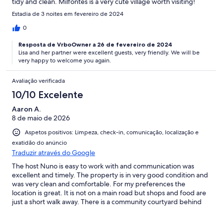
tidy and clean. Milfontes is a very cute village worth visiting!
Estadia de 3 noites em fevereiro de 2024
0
Resposta de VrboOwner a 26 de fevereiro de 2024
Lisa and her partner were excellent guests, very friendly. We will be
very happy to welcome you again.
Avaliação verificada
10/10 Excelente
Aaron A.
8 de maio de 2026
Aspetos positivos: Limpeza, check-in, comunicação, localização e
exatidão do anúncio
Traduzir através do Google
The host Nuno is easy to work with and communication was
excellent and timely. The property is in very good condition and
was very clean and comfortable. For my preferences the
location is great. It is not on a main road but shops and food are
just a short walk away. There is a community courtyard behind
the apartment with a nice little restaurant in the courtyard. The
food and coffees are very good and reasonably priced. A fine