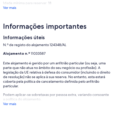
avaliaçõ
Idade mínima para reservar: 18
Ver mais
Informações importantes
Informações úteis
N.º de registo do alojamento 124348/AL
Alojamento n.º
11033587
Este alojamento é gerido por um anfitrião particular (ou seja, uma
parte que não atua no âmbito do seu negócio ou profissão). A
legislação da UE relativa à defesa do consumidor (incluindo o direito
de resolução) não se aplica à sua reserva. No entanto, esta estará
coberta pela política de cancelamento definida pelo anfitrião
particular.
Podem aplicar-se sobretaxas por pessoa extra, variando consoante
a política do alojamento.
Ver mais