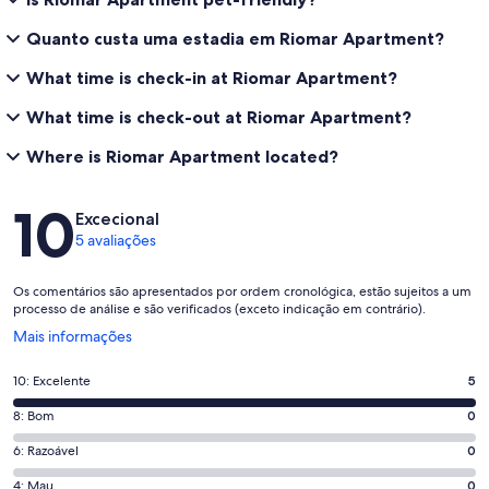
Quanto custa uma estadia em Riomar Apartment?
What time is check-in at Riomar Apartment?
What time is check-out at Riomar Apartment?
Where is Riomar Apartment located?
Avaliações
10
Excecional
5 avaliações
Os comentários são apresentados por ordem cronológica, estão sujeitos a um
processo de análise e são verificados (exceto indicação em contrário).
Abre
Mais informações
numa
nova
Pontuação
10: Excelente
5
janela
de
Pontuação
8: Bom
0
10,
de
o
Pontuação
6: Razoável
0
8,
que
de
o
Pontuação
4: Mau
0