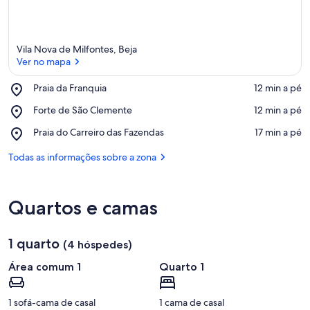
Vila Nova de Milfontes, Beja
Ver no mapa
Place,
Praia da Franquia
‪12 min a pé‬
Praia
Ver no mapa
Place,
Forte de São Clemente
‪12 min a pé‬
da
Forte
Franquia
Place,
Praia do Carreiro das Fazendas
‪17 min a pé‬
de
Praia
São
do
Todas as informações sobre a zona
Clemente
Carreiro
das
Fazendas
Quartos e camas
1 quarto
(4 hóspedes)
Área comum 1
Quarto 1
1 sofá-cama de casal
1 cama de casal