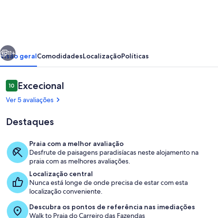
Apartment
erior
Seguinte
11+
Visão geral
Comodidades
Localização
Políticas
Avaliações
Excecional
10
10 em 10
Ver 5 avaliações
Destaques
Praia com a melhor avaliação
Desfrute de paisagens paradisíacas neste alojamento na
Sala de estar
praia com as melhores avaliações.
Localização central
Nunca está longe de onde precisa de estar com esta
localização conveniente.
Descubra os pontos de referência nas imediações
Walk to Praia do Carreiro das Fazendas