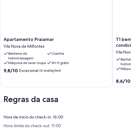
Apartamento
T1
Apartamento Praiamar
T1 bem
Praiamar
bem
condic
Vila Nova de Milfontes
Vila
equipa
Vila Nov
Banheira de
Cozinha
Nova
no
hidromassagem
de
Centro
Banhei
Máquina de lavar roupa
Wi-fi grátis
hidro
Milfontes
com
Máquin
Pontuação
9,8/10
ar
Excecional
(6 avaliações)
de
condici
9.8
Pontuaç
Vila
8,6/10
de
de
Nova
um
8.6
de
máximo
de
Milfonte
Regras da casa
de
um
10,
máximo
Excecional,
de
Hora de início do check-in: 16:00
(6
10,
avaliações)
Excelent
Hora-limite do check-out: 11:00
(12