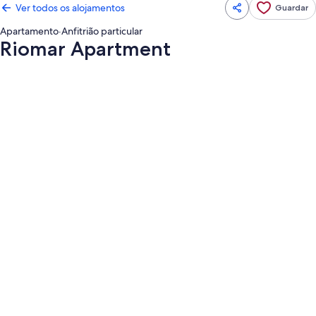
Ver todos os alojamentos
Guardar
Apartamento
·
Anfitrião particular
Riomar Apartment
Galeria
de
imagens
de
Riomar