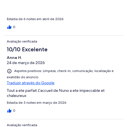
beach is about 5 minutes away by car or bike.This is a beautiful
area with more dramatic beaches and scenic views spread down
the coast. Plus there is great hiking through this area. A fine area
for those that enjoy the outdoors and scenic beauty.
Estadia de 6 noites em abril de 2026
0
Avaliação verificada
10/10 Excelente
Anne H.
24 de março de 2026
Aspetos positivos: Limpeza, check-in, comunicação, localização e
exatidão do anúncio
Traduzir através do Google
Tout a ete parfait.L'accueil de Nuno a ete impeccable et
chaleureux
Estadia de 3 noites em março de 2026
0
Avaliação verificada