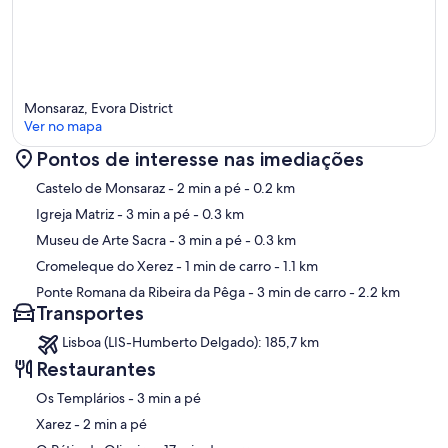
Monsaraz, Evora District
Ver no mapa
Pontos de interesse nas imediações
Mapa
Castelo de Monsaraz
- 2 min a pé
- 0.2 km
Igreja Matriz
- 3 min a pé
- 0.3 km
Museu de Arte Sacra
- 3 min a pé
- 0.3 km
Cromeleque do Xerez
- 1 min de carro
- 1.1 km
Ponte Romana da Ribeira da Pêga
- 3 min de carro
- 2.2 km
Transportes
Lisboa (LIS-Humberto Delgado): 185,7 km
Restaurantes
‪Os Templários - ‬3 min a pé
‪Xarez - ‬2 min a pé