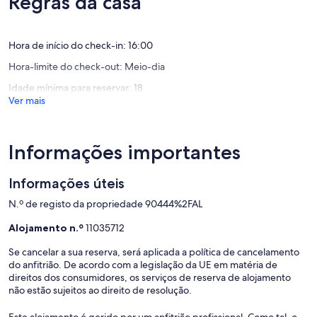
Regras da casa
de
de
10,
10,
Excecional,
Excecion
Hora de início do check-in: 16:00
(10
(1
avaliações)
avaliaçã
Hora-limite do check-out: Meio-dia
Idade mínima para reservar: 18
Ver mais
Informações importantes
Informações úteis
N.º de registo da propriedade 90444%2FAL
Alojamento n.º
11035712
Se cancelar a sua reserva, será aplicada a política de cancelamento
do anfitrião. De acordo com a legislação da UE em matéria de
direitos dos consumidores, os serviços de reserva de alojamento
não estão sujeitos ao direito de resolução.