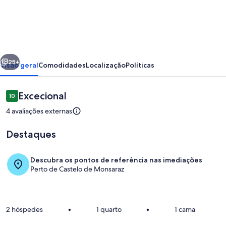
Lovely
Bed
House
with
erior
Seguinte
one
25+
Visão geral
Comodidades
Localização
Políticas
room
in
Avaliações
Excecional
10
10 em 10
Monsaraz
4 avaliações externas
Castle
Destaques
Descubra os pontos de referência nas imediações
Perto de Castelo de Monsaraz
Quarto
2 hóspedes
•
1 quarto
•
1 cama