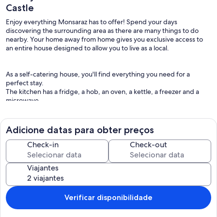
Castle
Enjoy everything Monsaraz has to offer! Spend your days
discovering the surrounding area as there are many things to do
nearby. Your home away from home gives you exclusive access to
an entire house designed to allow you to live as a local.
As a self-catering house, you'll find everything you need for a
perfect stay.
The kitchen has a fridge, a hob, an oven, a kettle, a freezer and a
microwave.
The house is a great space to relax, especially with a larger-than-
usual flat-screen TV that makes for an incredible viewing
experience. Furthermore, fiber internet access guarantees a fast
Adicione datas para obter preços
and stable connection, ideal for streaming and browsing.
Check-in
Check-out
The house has a comfortable bedroom with two single beds, ideal
for accommodating guests. The bathroom is well equipped, with a
Viajantes
toilet, sink and a large shower stall, providing comfort and
practicality. And best of all, bed linen and towels are included,
ensuring your stay is even more pleasant.
Verificar disponibilidade
House Rules:
- Check-in time is 4pm and check-out is 10am.