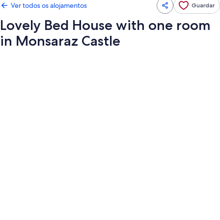
Ver todos os alojamentos
Guardar
Lovely Bed House with one room
in Monsaraz Castle
Galeria
de
imagens
de