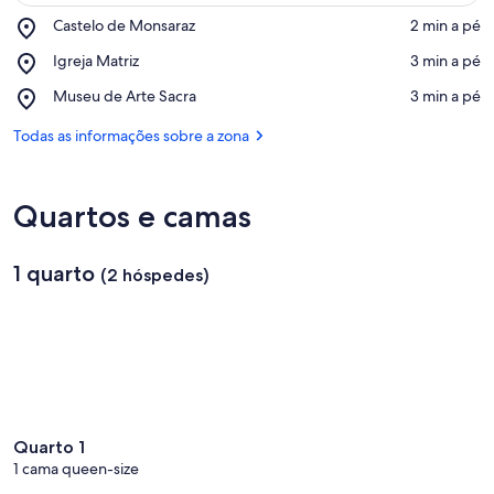
Place,
Castelo de Monsaraz
‪2 min a pé‬
Castelo
Ver no mapa
Place,
Igreja Matriz
‪3 min a pé‬
de
Igreja
Monsaraz
Place,
Museu de Arte Sacra
‪3 min a pé‬
Matriz
Museu
de
Todas as informações sobre a zona
Arte
Sacra
Quartos e camas
1 quarto
(2 hóspedes)
Quarto 1
1 cama queen-size