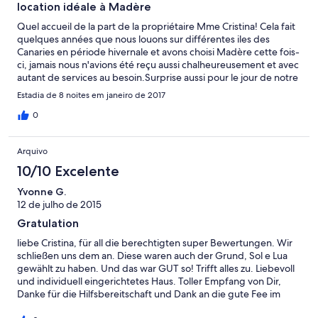
location idéale à Madère
Quel accueil de la part de la propriétaire Mme Cristina! Cela fait
quelques années que nous louons sur différentes iles des
Canaries en période hivernale et avons choisi Madère cette fois-
ci, jamais nous n'avions été reçu aussi chalheureusement et avec
autant de services au besoin.Surprise aussi pour le jour de notre
arrivée où un delicieux repas nous attendait. La maison est au-
Estadia de 8 noites em janeiro de 2017
delà de ce que nous espérions et vraiment exceptionnelle:
équipement, vue, espace de vie et cheminée qui nous a permis
0
une température douce fin janvier début février où les soirées
sont fraiches.les commodités aux alentours sont nombreuses:
Arquivo
supermarché, plage, et de nombreuses balades grace aux
sentiers qui suivent les levadas; Meme pour les amateurs de
10/10 Excelente
parapente un site de décollage et posé tout près à 1 km. les
Yvonne G.
routes d'accès sont très bien entretenues et les distances pour
12 de julho de 2015
parcourir l'ile assez rapides grace aux nombreux tunnels; un
véhicule de location bien motorisé est indispensable pour se
Gratulation
déplacer pendant votre séjour. Pour tout dire, nul doute, si nous
liebe Cristina, für all die berechtigten super Bewertungen. Wir
retournons à Madère, sans hésitation nous relouerons chez
schließen uns dem an. Diese waren auch der Grund, Sol e Lua
Mme Cristina: Encore un grand merci.
gewählt zu haben. Und das war GUT so! Trifft alles zu. Liebevoll
und individuell eingerichtetes Haus. Toller Empfang von Dir,
Danke für die Hilfsbereitschaft und Dank an die gute Fee im
Hintergrund...die wir nie gesehen haben, die aber so fleißig