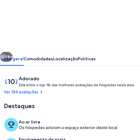
imagens
de
LAST
MINUTE
VISIT
MADERA
erior
Seguinte
IN
78+
Visão geral
Comodidades
Localização
Políticas
2026
PRIVATE
Avaliações
Pontuação
Adorado
POOL
E
de
Está entre o top 1% das melhores avaliações de hóspedes nesta área
s
10
Ver 184 avaliações
SEA
t
de
á
VIEW
um
Destaques
máximo
LUXURY
e
de
n
LUXURY
Ao ar livre
t
10,
Terraço/pátio interior
Os hóspedes adoram o espaço exterior deste local.
r
Adorado
e
pelos
Equipamento de praia