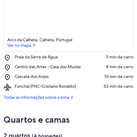
a
l
i
a
ç
õ
e
Arco da Calheta, Calheta, Portugal
s
Ver no mapa
d
e
Place,
Praia da Serra de Água
‪5 min de carro‬
Praia
Ver no mapa
Place,
Centro das Artes - Casa das Mudas
‪8 min de carro‬
h
da
Centro
ó
Serra
Place,
Cascata dos Anjos
‪10 min de carro‬
das
s
de
Cascata
Artes
p
Água
Airport,
Funchal (FNC-Cristiano Ronaldo)
‪53 min de carro‬
dos
-
e
Funchal
Anjos
Casa
d
(FNC-
Todas as informações sobre a zona
das
e
Cristiano
Mudas
s
Ronaldo)
n
Quartos e camas
e
s
t
2 quartos
(4 hóspedes)