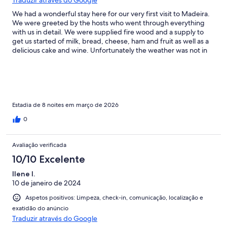
We had a wonderful stay here for our very first visit to Madeira.
We were greeted by the hosts who went through everything
with us in detail. We were supplied fire wood and a supply to
get us started of milk, bread, cheese, ham and fruit as well as a
delicious cake and wine. Unfortunately the weather was not in
our favour but it didn’t stop us enjoying the beautiful property
and the kids still got to enjoy the pool a couple of days. I would
have no hesitation giving this property a 10/10.
Estadia de 8 noites em março de 2026
0
Avaliação verificada
10/10 Excelente
Ilene I.
10 de janeiro de 2024
Aspetos positivos: Limpeza, check-in, comunicação, localização e
exatidão do anúncio
Traduzir através do Google