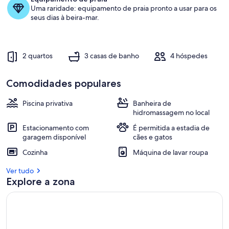
hóspedes
Uma raridade: equipamento de praia pronto a usar para os
o
seus dias à beira-mar.
t
o
p
2 quartos
3 casas de banho
4 hóspedes
1
%
Comodidades populares
d
a
Piscina privativa
Banheira de
s
hidromassagem no local
Estacionamento com
É permitida a estadia de
m
garagem disponível
cães e gatos
e
l
Cozinha
Máquina de lavar roupa
h
o
Ver tudo
r
Explore a zona
e
s
a
v