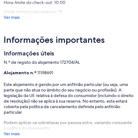
Hora-limite do check-out: 10:00
avaliaçã
avaliações)
Idade mínima para reservar: 18
Ver mais
Informações importantes
Informações úteis
N.º de registo do alojamento 172704/AL
Alojamento n.º
11198691
Este alojamento é gerido por um anfitrião particular (ou seja, uma
parte que não atua no âmbito do seu negócio ou profissão). A
legislação da UE relativa à defesa do consumidor (incluindo o direito
de resolução) não se aplica à sua reserva. No entanto, esta estará
coberta pela política de cancelamento definida pelo anfitrião
particular.
Podem aplicar-se sobretaxas por pessoa extra, variando consoante
a política do alojamento.
Ver mais