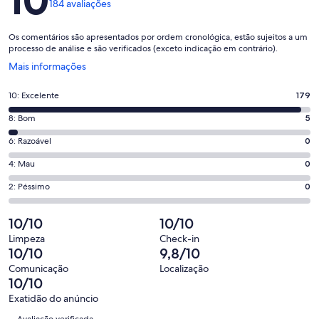
10
184 avaliações
Os comentários são apresentados por ordem cronológica, estão sujeitos a um
processo de análise e são verificados (exceto indicação em contrário).
Abre
Mais informações
numa
nova
Pontuação
10: Excelente
179
janela
de
Pontuação
8: Bom
5
10,
de
o
Pontuação
6: Razoável
0
8,
que
de
o
Pontuação
4: Mau
0
significa
6,
que
de
“Excelente”.
o
Pontuação
2: Péssimo
0
significa
4,
179
que
de
“Bom”.
o
de
significa
2,
10/10
10/10
5
que
184
“Razoável”.
o
de
significa
Limpeza
Check-in
avaliações.
0
que
10/10
9,8/10
184
“Mau”.
de
significa
avaliações.
0
Comunicação
Localização
184
“Péssimo”.
10/10
de
avaliações.
0
184
Exatidão do anúncio
de
Avaliações
avaliações.