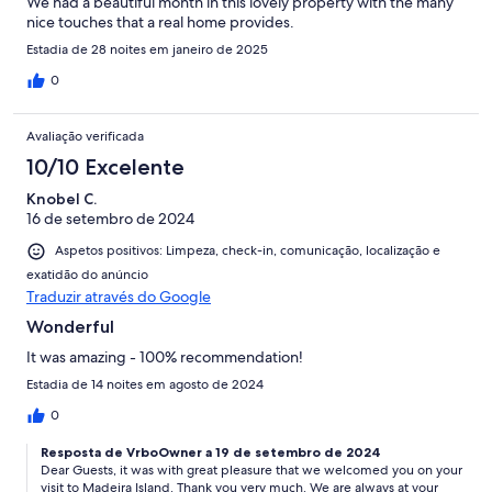
We had a beautiful month in this lovely property with the many
nice touches that a real home provides.
Estadia de 28 noites em janeiro de 2025
0
Avaliação verificada
10/10 Excelente
Knobel C.
16 de setembro de 2024
Aspetos positivos: Limpeza, check-in, comunicação, localização e
exatidão do anúncio
Traduzir através do Google
Wonderful
It was amazing - 100% recommendation!
Estadia de 14 noites em agosto de 2024
0
Resposta de VrboOwner a 19 de setembro de 2024
Dear Guests, it was with great pleasure that we welcomed you on your
visit to Madeira Island. Thank you very much. We are always at your