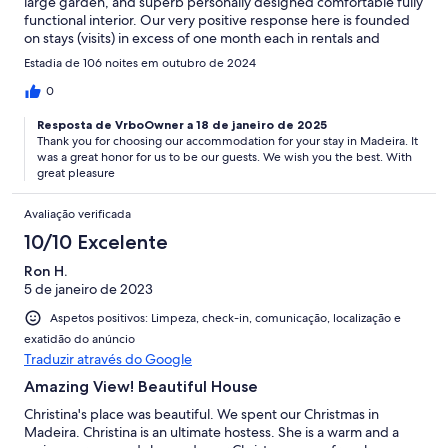
large garden, and superb personally designed comfortable fully
functional interior. Our very positive response here is founded
on stays (visits) in excess of one month each in rentals and
residences in 18 countries across the world, on a total of five
Estadia de 106 noites em outubro de 2024
continents.
0
Resposta de VrboOwner a 18 de janeiro de 2025
Thank you for choosing our accommodation for your stay in Madeira. It
was a great honor for us to be our guests. We wish you the best. With
great pleasure
Avaliação verificada
10/10 Excelente
Ron H.
5 de janeiro de 2023
Aspetos positivos: Limpeza, check-in, comunicação, localização e
exatidão do anúncio
Traduzir através do Google
Amazing View! Beautiful House
Christina's place was beautiful. We spent our Christmas in
Madeira. Christina is an ultimate hostess. She is a warm and a