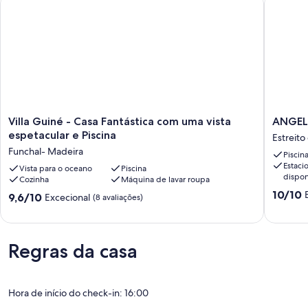
Villa
ANGEL
Villa Guiné - Casa Fantástica com uma vista
ANGEL
Guiné
´S
espetacular e Piscina
Estreito
-
SUNSET
Funchal- Madeira
Piscin
Casa
T2
Estac
Fantástica
Vista para o oceano
Piscina
ESTRIT
dispon
Cozinha
Máquina de lavar roupa
com
DA
Pontuaç
uma
CALHET
10/10
Pontuação
9,6/10
Excecional
(8 avaliações)
de
vista
Estreito
de
10.0
espetacular
da
9.6
de
e
Calheta
de
um
Piscina
um
Regras da casa
máximo
Funchal-
máximo
de
Madeira
de
10,
10,
Excecion
Hora de início do check-in: 16:00
Excecional,
(1
(8