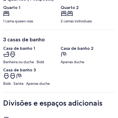
a
Quarto 1
Quarto 2
á
r
e
1 cama queen-size
2 camas individuais
a
3 casas de banho
Casa de banho 1
Casa de banho 2
Banheira ou duche · Bidé
Apenas duche
Casa de banho 3
Bidé · Sanita · Apenas duche
Divisões e espaços adicionais