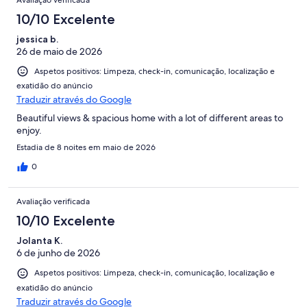
Avaliação verificada
184
avaliações.
10/10 Excelente
jessica b.
26 de maio de 2026
Aspetos positivos: Limpeza, check-in, comunicação, localização e
exatidão do anúncio
Traduzir através do Google
Beautiful views & spacious home with a lot of different areas to
enjoy.
Estadia de 8 noites em maio de 2026
0
Avaliação verificada
10/10 Excelente
Jolanta K.
6 de junho de 2026
Aspetos positivos: Limpeza, check-in, comunicação, localização e
exatidão do anúncio
Traduzir através do Google