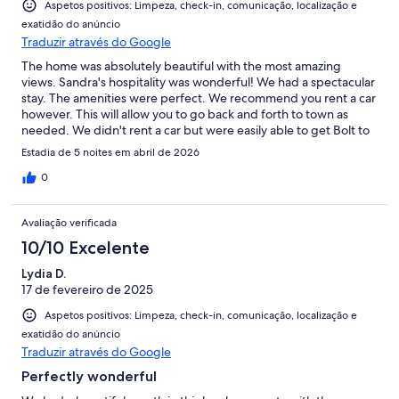
Aspetos positivos: Limpeza, check-in, comunicação, localização e
exatidão do anúncio
Traduzir através do Google
The home was absolutely beautiful with the most amazing
views. Sandra's hospitality was wonderful! We had a spectacular
stay. The amenities were perfect. We recommend you rent a car
however. This will allow you to go back and forth to town as
needed. We didn't rent a car but were easily able to get Bolt to
pick us up. We wish the weather were better so we could have
Estadia de 5 noites em abril de 2026
take advantage of the pool.
0
Avaliação verificada
10/10 Excelente
Lydia D.
17 de fevereiro de 2025
Aspetos positivos: Limpeza, check-in, comunicação, localização e
exatidão do anúncio
Traduzir através do Google
Perfectly wonderful