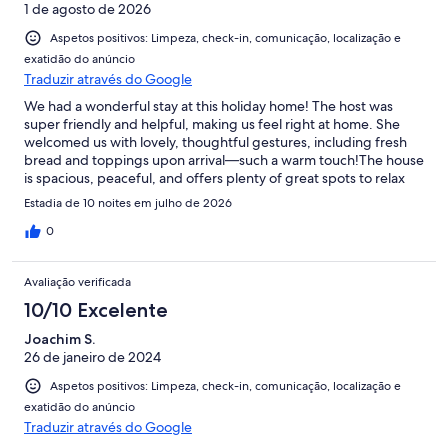
1 de agosto de 2026
Aspetos positivos: Limpeza, check-in, comunicação, localização e
exatidão do anúncio
Traduzir através do Google
We had a wonderful stay at this holiday home! The host was
super friendly and helpful, making us feel right at home. She
welcomed us with lovely, thoughtful gestures, including fresh
bread and toppings upon arrival—such a warm touch!The house
is spacious, peaceful, and offers plenty of great spots to relax
both inside and out, with a stunning view from the garden and
Estadia de 10 noites em julho de 2026
terrace. The kitchen was fully equipped with everything we
needed. During our 10-day stay, the house was cleaned, and
0
the bed linens and towels were refreshed twice—what an
amazing service! Highly recommended!
Avaliação verificada
10/10 Excelente
Joachim S.
26 de janeiro de 2024
Aspetos positivos: Limpeza, check-in, comunicação, localização e
exatidão do anúncio
Traduzir através do Google