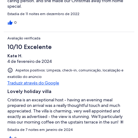
caring person. and she made our Christmas away from home
special.
Estadia de 11 noites em dezembro de 2022
0
Avaliação verificada
10/10 Excelente
Kate H.
4 de fevereiro de 2024
Aspetos positivos: Limpeza, check-in, comunicação, localização e
exatidão do anúncio
Traduzir através do Google
Lovely holiday villa
Cristina is an exceptional host - having an evening meal
prepared on arrival was a really thoughtful touch and much
appreciated. The villa is charming, very well appointed and
exactly as advertised - the view is stunning. We’ll particularly
miss our morning coffee on the upstairs terrace in the sun! ☀️
Estadia de 7 noites em janeiro de 2024