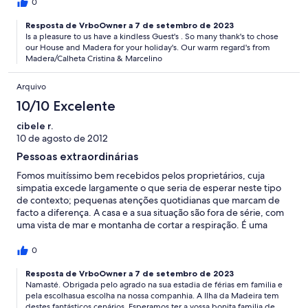
war. Wir hoffen, dass euch diese Bewertungen zeigen, dass wir
0
Gäste genau dies zu schätzen wissen: wunderschönes Haus,
traumhafte Lage und so nette Vermieter und alles zu einem sehr
Resposta de VrboOwner a 7 de setembro de 2023
Is a pleasure to us have a kindless Guest's . So many thank's to chose
guten Preis/Leistungsverhältnis. Bleibt bitte genau so......!!! Wir
our House and Madera for your holiday's. Our warm regard's from
haben die Außenküche genossen und dort gegrillt und aufs
Madera/Calheta Cristina & Marcelino
Meer geschaut...(trotzdem waren wir einmal in der Pizzeria
Naye - war super, vor allem die Idee, dass man halbe Pizza und
Arquivo
einen tollen Salat dazu wählen kann, als Arrangement...sollten
man in Berlin auch mal einführen...) Und Madeira!
10/10 Excelente
Wunderschön, so wie alle geschwärmt haben, denen ich erzählt
habe, dass es nach Madeira geht (gut, über die Bedingungen
cibele r.
bei der Landung will ich lieber nicht reden - nur 2 von 18
10 de agosto de 2012
Flugzeugen konnten landen an dem Nachmittag ..Wir danken
Pessoas extraordinárias
den Piloten von Air-Berlin!! )...so schwärmen wir jetzt auch von
Madeira, seinen vielfältigen Landschaften, dem angenehmen
Fomos muitíssimo bem recebidos pelos proprietários, cuja
Klima...den Blumen...... Und stimmt, an die Straßen (die auch
simpatia excede largamente o que seria de esperar neste tipo
mal gesperrt sein können seit Jahren- ohne Hinweis- wie die
de contexto; pequenas atenções quotidianas que marcam de
große im Hochland ab Encumeada-Pass Richtung Westen)
facto a diferença. A casa e a sua situação são fora de série, com
müssen wir Flachländer uns erst gewöhnen. Ging aber schnell.
uma vista de mar e montanha de cortar a respiração. É uma
Dies ist tatsächlich auch meine erste Bewertung, die ich jemals
espécie de cenário idealizado da casa de férias perfeita. Os
abgegeben habe.....und vielleicht sollte man solche
hóspedes podem ainda marcar um jantar típico à moda de
0
Geheimtipps lieber für sich behalten???
"Victor Marcelino", com lapas e espetadas com bolo do caco,
cuja qualidade supera largamente a oferecida pelos melhores
Resposta de VrboOwner a 7 de setembro de 2023
Namasté. Obrigada pelo agrado na sua estadia de férias em familia e
restaurantes.
pela escolhasua escolha na nossa companhia. A Ilha da Madeira tem
destes fantásticos cenários. Esperamos ter a vossa bonita familia de