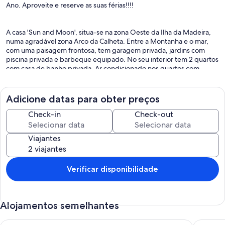
Ano. Aproveite e reserve as suas férias!!!!
A casa 'Sun and Moon', situa-se na zona Oeste da Ilha da Madeira,
numa agradável zona Arco da Calheta. Entre a Montanha e o mar,
com uma paisagem frontosa, tem garagem privada, jardins com
piscina privada e barbeque equipado. No seu interior tem 2 quartos
com casa de banho privada, Ar condicionado nos quartos com
varanda para o exterior equipados com roupas de cama e toalhas de
banho tem aquecimento central com combustão de madeira para as
zonas de sala de estar jantar e escadaria.No 1º Piso um agradável
Adicione datas para obter preços
terraço. Wi-Fi, T.V. cabo local MEO. Dispomos de mesa de jogo com
jogos disponíveis.
Check-in
Check-out
Piscina Aquecida de Novembro a Março esperamos que esteja uma
temperatura exterior agradavel para que disfrute . O alojamento
Viajantes
está equipado com roupas de cama e banho para que a sua estadia
e escolha seja inesquecível. Crianças são da responsabilidade dos
Pais.
Aproveite os nosso descontos especiais para reservas de mais de 7
Verificar disponibilidade
dias!
Alojamentos semelhantes
Villa Guiné - Casa Fantástica com uma vista espetacular e Pisc
ANGEL´S