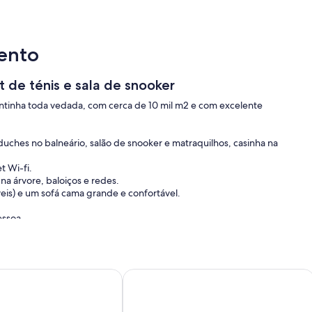
ento
 de ténis e sala de snooker
uintinha toda vedada, com cerca de 10 mil m2 e com excelente
 duches no balneário, salão de snooker e matraquilhos, casinha na
t Wi-fi.
na árvore, baloiços e redes.
eis) e um sofá cama grande e confortável.
essoa.
ala de jogos e churrasco
SA LUMINOSA 220 M2 VILA VERDE BRAGA COM PISCINA
Villa with pool near Braga