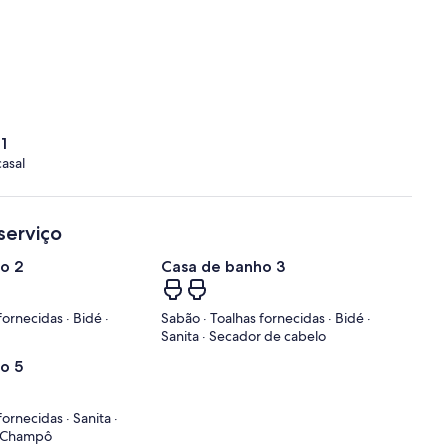
1
asal
serviço
o 2
Casa de banho 3
fornecidas · Bidé ·
Sabão · Toalhas fornecidas · Bidé ·
Sanita · Secador de cabelo
o 5
ornecidas · Sanita ·
· Champô