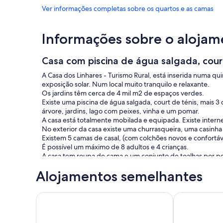
Ver informações completas sobre os quartos e as camas
Informações sobre o alojam
Casa com piscina de água salgada, court
A Casa dos Linhares - Turismo Rural, está inserida numa q
exposição solar. Num local muito tranquilo e relaxante.
Os jardins têm cerca de 4 mil m2 de espaços verdes.
Existe uma piscina de água salgada, court de ténis, mais 3
árvore, jardins, lago com peixes, vinha e um pomar.
A casa está totalmente mobilada e equipada. Existe interne
No exterior da casa existe uma churrasqueira, uma casinha 
Existem 5 camas de casal, (com colchões novos e confortáv
É possível um máximo de 8 adultos e 4 crianças.
A casa tem roupa de cama e um conjunto de toalhas por p
Alojamentos semelhantes
Moradia bonita com piscina privada, wi-fi, jardim, s
MODERNA CA