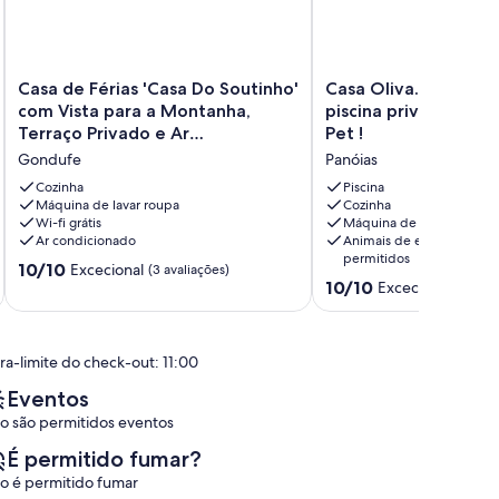
Casa
Casa
Casa de Férias 'Casa Do Soutinho'
Casa Oliva. Jardins , barbecue e
de
Oliva.
com Vista para a Montanha,
piscina privada ! aceitamos o seu
Férias
Jardins
Terraço Privado e Ar
Pet !
'Casa
,
Condicionado
Gondufe
Panóias
Do
barbecue
Soutinho'
e
Cozinha
Piscina
com
Máquina de lavar roupa
piscina
Cozinha
Wi-fi grátis
Máquina de lavar roupa
Vista
privada
Ar condicionado
Animais de estimação
para
!
permitidos
a
aceitamos
Pontuação
10/10
Excecional
(3 avaliações)
Pontuação
Montanha,
o
10/10
de
Excecional
(2 aval
de
Terraço
seu
10.0
10.0
Privado
Pet
de
de
e
!
um
ra-limite do check-out: 11:00
um
Ar
Panóias
máximo
máximo
Condicionado
de
Eventos
de
Gondufe
10,
o são permitidos eventos
10,
Excecional,
Excecional,
(3
É permitido fumar?
(2
avaliações)
o é permitido fumar
avaliações)