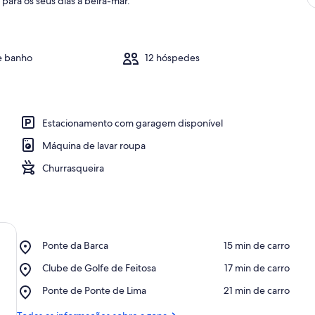
para os seus dias à beira-mar.
e banho
12 hóspedes
Estacionamento com garagem disponível
Máquina de lavar roupa
Churrasqueira
Place,
Ponte da Barca
‪15 min de carro‬
Ponte
Place,
Clube de Golfe de Feitosa
‪17 min de carro‬
da
Clube
Barca
Place,
Ponte de Ponte de Lima
‪21 min de carro‬
de
Ponte
Golfe
de