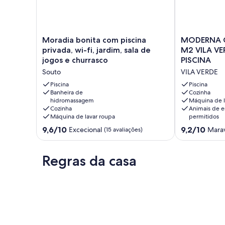
Moradia
MODERNA
Moradia bonita com piscina
MODERNA 
bonita
CASA
privada, wi-fi, jardim, sala de
M2 VILA V
com
LUMINOSA
jogos e churrasco
PISCINA
piscina
220
Souto
VILA VERDE
privada,
M2
wi-
VILA
Piscina
Piscina
fi,
Banheira de
VERDE
Cozinha
hidromassagem
Máquina de l
jardim,
BRAGA
Cozinha
Animais de e
sala
COM
Máquina de lavar roupa
permitidos
de
PISCINA
Pontuação
Pontuação
jogos
9,6/10
VILA
9,2/10
Excecional
Marav
(15 avaliações)
de
de
e
VERDE
9.6
9.2
churrasco
de
de
Souto
Regras da casa
um
um
máximo
máximo
de
de
10,
10,
Excecional,
Maravilhoso,
(15
(34
avaliações)
avaliações)