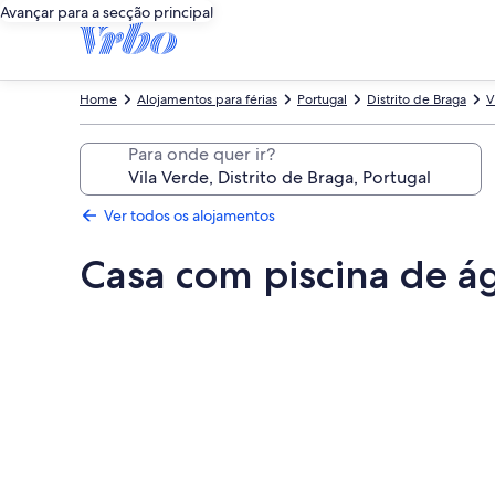
Avançar para a secção principal
Home
Alojamentos para férias
Portugal
Distrito de Braga
V
Para onde quer ir?
Ver todos os alojamentos
Casa com piscina de ág
Galeria
de
imagens
de
Casa
com