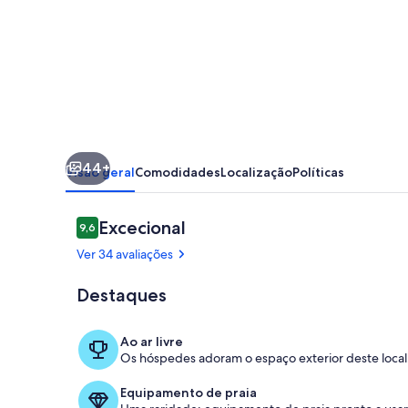
piscina
de
água
salgada,
court
de
44+
ténis
Visão geral
Comodidades
Localização
Políticas
e
sala
Avaliações
Excecional
9,6
9,6 em 10
de
Ver 34 avaliações
snooker
Destaques
Terrenos do 
Ao ar livre
Os hóspedes adoram o espaço exterior deste local
Equipamento de praia