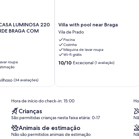
Villa
CASA LUMINOSA 220
Villa with pool near Braga
with
ERDE BRAGA COM
Vila de Prado
pool
Piscina
near
Cozinha
Braga
Máquina de lavar roupa
Vila
Wi-fi grátis
de
Pontuação
avar roupa
10/10
Excecional
Prado
(1 avaliação)
stimação
de
10.0
de
ilhoso
(34 avaliações)
um
máximo
de
Hora de início do check-in: 15:00
Ho
10,
Excecional,
Crianças
(1
São permitidas crianças nesta faixa etária: 0-17
Nã
avaliação)
Animais de estimação
Não são permitidos animais de estimação
Nã