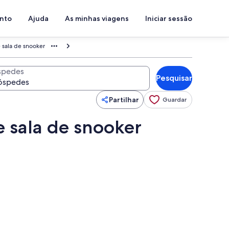
ento
Ajuda
As minhas viagens
Iniciar sessão
e sala de snooker
spedes
Pesquisar
Partilhar
Guardar
e sala de snooker