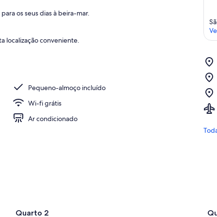
para os seus dias à beira-mar.
Sã
Ve
a localização conveniente.
Pequeno-almoço incluído
Wi-fi grátis
Ar condicionado
Toda
Quarto 2
Qu