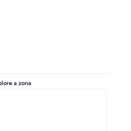
 alojamento
Quarto
plore a zona
s
Piscina