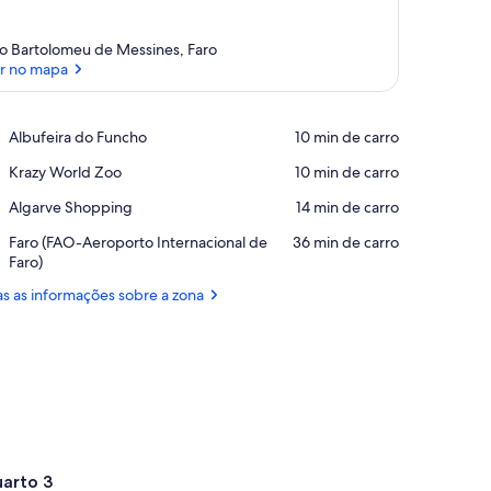
o Bartolomeu de Messines, Faro
r no mapa
Ver no mapa
Place,
Albufeira do Funcho
‪10 min de carro‬
Albufeira
Place,
Krazy World Zoo
‪10 min de carro‬
do
Krazy
Funcho
Place,
Algarve Shopping
‪14 min de carro‬
World
Algarve
Zoo
Airport,
Faro (FAO-Aeroporto Internacional de
‪36 min de carro‬
Shopping
Faro
Faro)
(FAO-
s as informações sobre a zona
Aeroporto
Internacional
de
Faro)
arto 3