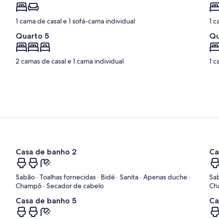
1 cama de casal e 1 sofá-cama individual
1 c
Quarto 5
Qu
2 camas de casal e 1 cama individual
1 c
Casa de banho 2
Ca
Sabão · Toalhas fornecidas · Bidé · Sanita · Apenas duche ·
Sab
Champô · Secador de cabelo
Ch
Casa de banho 5
Ca