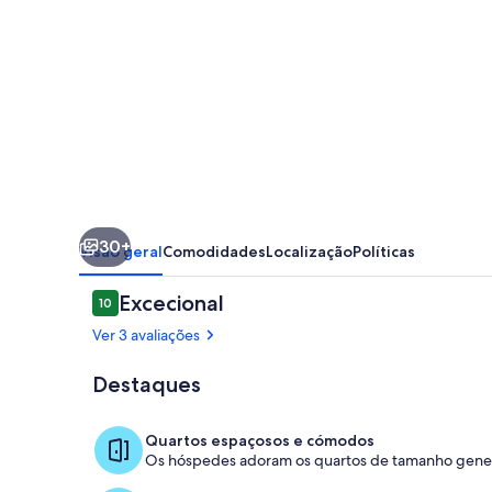
para
grupos
grandes!
4****
Bed
and
breakfast
30+
com
Visão geral
Comodidades
Localização
Políticas
todo
Avaliações
Excecional
10
conforto
10 em 10
Ver 3 avaliações
moderno
Destaques
Piscina
Quartos espaçosos e cómodos
Os hóspedes adoram os quartos de tamanho genero