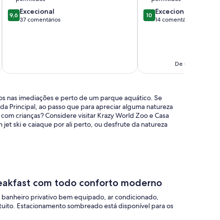
Armação
Pontuação
Pontuação
Excecional
Excecional
de
9,6
10
de
de
37 comentários
14 comentários
Pêra
9.6
10.0
de
de
um
um
máximo
máximo
incl
de
de
De 02/01 até 3 d
10,
10,
Excecional,
Excecional,
37
14
cos nas imediações e perto de um parque aquático. Se
comentários
comentários
ida Principal, ao passo que para apreciar alguma natureza
jar com crianças? Considere visitar Krazy World Zoo e Casa
t ski e caiaque por ali perto, ou desfrute da natureza
reakfast com todo conforto moderno
m banheiro privativo bem equipado, ar condicionado,
gratuito. Estacionamento sombreado está disponível para os