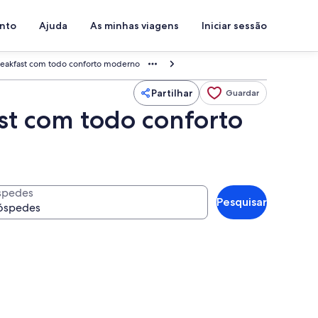
ento
Ajuda
As minhas viagens
Iniciar sessão
breakfast com todo conforto moderno
Partilhar
Guardar
st com todo conforto
spedes
Pesquisar