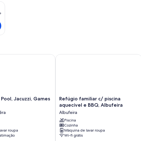
e
O
preço
é
de
média
por
noite
 Pool, Jacuzzi, Games Room
Refúgio familiar c/ piscina aquecível 
Refúgio
, Pool, Jacuzzi, Games
Refúgio familiar c/ piscina
familiar
aquecível e BBQ, Albufeira
c/
êra
Albufeira
piscina
aquecível
Piscina
Cozinha
e
avar roupa
Máquina de lavar roupa
BBQ,
stimação
Wi-fi grátis
Albufeira