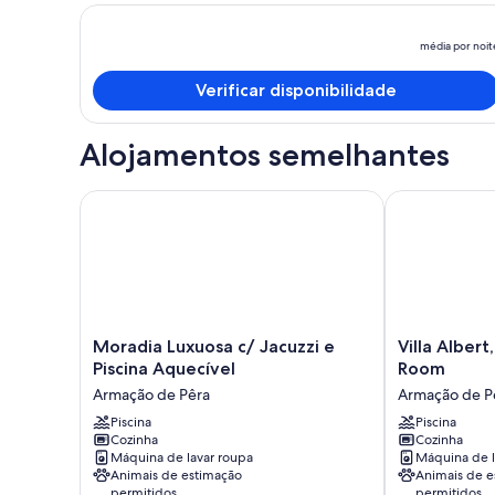
média por noit
Verificar disponibilidade
Alojamentos semelhantes
Moradia Luxuosa c/ Jacuzzi e Piscina Aquecível
Villa Albert,
Moradia
Villa
Moradia Luxuosa c/ Jacuzzi e
Villa Albert
Luxuosa
Albert,
Piscina Aquecível
Room
c/
Pool,
Armação de Pêra
Armação de P
Jacuzzi
Jacuzzi,
e
Piscina
Games
Piscina
Cozinha
Cozinha
Piscina
Room
Máquina de lavar roupa
Máquina de l
Aquecível
Armação
Animais de estimação
Animais de e
Armação
de
permitidos
permitidos