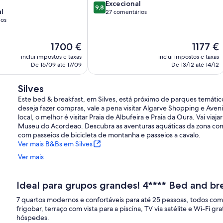
Pontuação
Albufeira
Excecional
9,8
l
de
27 comentários
ios
9.8
de
um
O
O
1700 €
1177 €
máximo
preço
preço
de
inclui impostos e taxas
inclui impostos e taxas
atual
atual
De 16/09 até 17/09
De 13/12 até 14/12
10,
é
é
Excecional,
1700 €
1177 €
27
Silves
comentários
Este bed & breakfast, em Silves, está próximo de parques temáti
deseja fazer compras, vale a pena visitar Algarve Shopping e Aven
local, o melhor é visitar Praia de Albufeira e Praia da Oura. Vai via
Museu do Acordeao. Descubra as aventuras aquáticas da zona com je
com passeios de bicicleta de montanha e passeios a cavalo.
Ver mais B&Bs em Silves
Ver mais
Ideal para grupos grandes! 4**** Bed and b
7 quartos modernos e confortáveis ​​para até 25 pessoas, todos co
frigobar, terraço com vista para a piscina, TV via satélite e Wi-Fi 
hóspedes.