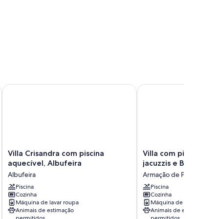
e BBQ, Albufeira
Villa Crisandra com piscina aquecível, Albufeira
Villa com piscina aquec
Villa
Villa
Villa Crisandra com piscina
Villa com piscina aqu
Crisandra
com
aquecível, Albufeira
jacuzzis e BBQ
com
piscina
Albufeira
Armação de Pêra
piscina
aquecível,
aquecível,
Piscina
2
Piscina
Cozinha
Cozinha
Albufeira
jacuzzis
Máquina de lavar roupa
Máquina de lavar roupa
Albufeira
e
Animais de estimação
Animais de estimação
BBQ
permitidos
permitidos