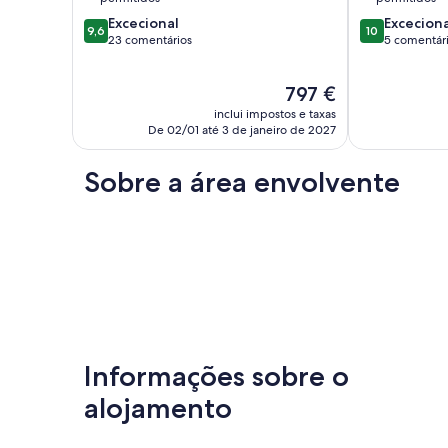
de
Pêra
Pontuação
Pontuação
Excecional
Exceciona
Pêra
9,6
10
de
de
23 comentários
5 comentár
9.6
10.0
de
de
O
797 €
um
um
preço
máximo
máximo
inclui impostos e taxas
atual
de
de
De 02/01 até 3 de janeiro de 2027
é
10,
10,
797 €
Excecional,
Excecional,
Sobre a área envolvente
23
5
comentários
comentários
Informações sobre o
alojamento