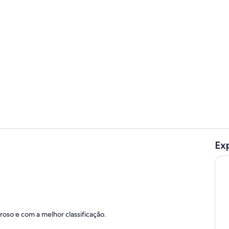
Terrenos do
Ex
Restaurante
so e com a melhor classificação.