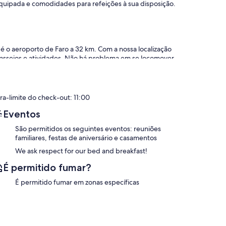
quipada e comodidades para refeições à sua disposição.
 é o aeroporto de Faro a 32 km. Com a nossa localização
passeios e atividades. Não há problema em se locomover,
olt, que são baratos e confiáveis.
m muito positivos em relação ao nosso pequeno paraíso,
mos garantir que sua lista de compras esteja pronta
ra-limite do check-out: 11:00
 no barco, churrasco ao pôr do sol, festa de coquetéis,
Eventos
São permitidos os seguintes eventos: reuniões
familiares, festas de aniversário e casamentos
We ask respect for our bed and breakfast!
É permitido fumar?
É permitido fumar em zonas específicas