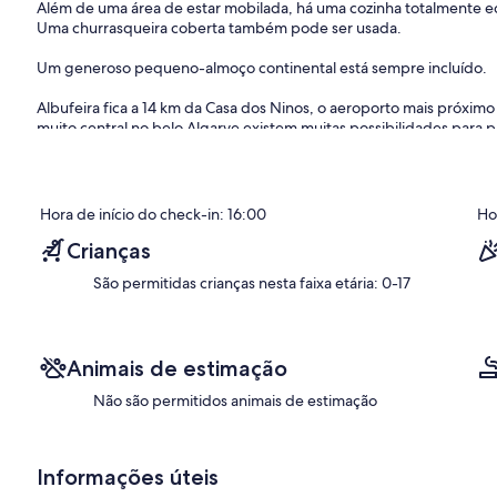
Além de uma área de estar mobilada, há uma cozinha totalmente e
Uma churrasqueira coberta também pode ser usada.
Um generoso pequeno-almoço continental está sempre incluído.
Albufeira fica a 14 km da Casa dos Ninos, o aeroporto mais próximo
muito central no belo Algarve existem muitas possibilidades para 
nossos hóspedes vêm de carro alugado ou apenas usam táxi/Uber/B
Já tivemos muitos grupos grandes antes e todos adoraram e ficara
você pode encontrar excelentes críticas na internet. Também pode
Hora de início do check-in: 16:00
Ho
quando você chegar e ajudá-lo a organizar eventos/excursões (festa
DJ, etc...)
Crianças
São permitidas crianças nesta faixa etária: 0-17
Animais de estimação
Não são permitidos animais de estimação
Informações úteis