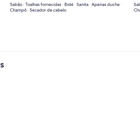
Sabão · Toalhas fornecidas · Bidé · Sanita · Apenas duche ·
Sab
Champô · Secador de cabelo
Ch
s