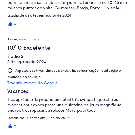
permiten relajarse. La ubicación permite tener a unos 30-45 min
muchos puntos de visita, Guimaraes, Braga, Porto,.... y en la
zona hay disponibles pequeños supermercados y cafeterías.
Estadia de 6 noites em agosto de 2024
Para grandes compras, los hipermercados están a unos 8 min en
coche. Los anfitriones son muy amables y siempre pendientes
0
de cualquier cosa que se necesite. La casa está equipada con
aire acondicionado, que en nuestro caso fue necesario puesto
Avaliação verificada
que nos tocó una semana con mucho calor.
10/10 Excelente
Elodie S.
5 de agosto de 2024
Aspetos positivos: Limpeza, check-in, comunicação, localização e
exatidão do anúncio
Traduzir através do Google
Vacances
Très agréable, le propriétaire était très sympathique et très
avenant nous avons passé une quinzaine de jours magnifique.
Endroit très reposant à relouer Merci pour tout
Estadia de 14 noites em julho de 2024
0