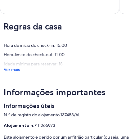
9.8
9.8
de
de
de
Ferreira
um
um
máximo
máximo
de
de
Regras da casa
10,
10,
Excecional,
Excecion
(18
(7
avaliações)
avaliaçõ
Hora de início do check-in: 16:00
Hora-limite do check-out: 11:00
Idade mínima para reservar: 18
Ver mais
Informações importantes
Informações úteis
N.º de registo do alojamento 137483/AL
Alojamento n.º
11266973
Este alojamento é gerido por um anfitrião particular (ou seja, uma