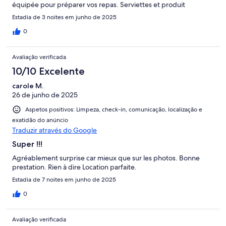
équipée pour préparer vos repas. Serviettes et produit
ménager à disposition. Il y a deux tables pour manger, des
Estadia de 3 noites em junho de 2025
canapés dans le salon, ainsi qu’une chambre avec des lits
confortables et des couvertures supplémentaires. Une terrasse
0
offre une vue magnifique sur les vignes. Le stationnement est
vaste et sécurisé par une barrière. L’accès à la maison se fait
Avaliação verificada
facilement grâce à une boîte à clés.Le seul point négatif :
l’annonce mentionne une piscine, mais malgré deux relances
10/10 Excelente
auprès de l’hôte, nous n’avons jamais eu de réponse. Y a-t-il
carole M.
vraiment une piscine ? Nous ne le saurons jamais, et c’est
26 de junho de 2025
dommage, car nous avions prévu en profite
Aspetos positivos: Limpeza, check-in, comunicação, localização e
exatidão do anúncio
Traduzir através do Google
Super !!!
Agréablement surprise car mieux que sur les photos. Bonne
prestation. Rien à dire Location parfaite.
Estadia de 7 noites em junho de 2025
0
Avaliação verificada