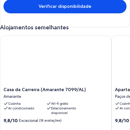
Verificar disponibilidade
Alojamentos semelhantes
Casa da Carreira (Amarante 7099/AL)
Apartam
Casa
Apartam
Casa da Carreira (Amarante 7099/AL)
Aparta
da
T2
Amarante
Paços de
Carreira
em
Cozinha
Wi-fi grátis
Cozin
(Amarante
20
Ar condicionado
Estacionamento
Ar con
7099/AL)
minutos
disponível
Amarante
do
Pontuação
Pontuaç
9,8/10
Porto
9,8/10
Excecional
(18 avaliações)
de
de
Paços