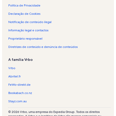
r
e
t
n
a
l
o
t
Política de Privacidade
n
u
p
o
Declaração de Cookies
t
x
a
p
e
o
r
a
Notificação de conteúdo ilegal
e
a
r
m
f
a
Informação legal e contactos
A
é
f
m
r
é
Proprietário responsável
a
i
r
r
a
i
Diretrizes de conteúdo e denúncia de conteúdos
a
s
a
n
e
s
A família Vrbo
t
m
e
e
A
m
Vrbo
m
L
a
o
Abritel.fr
r
u
a
s
FeWo-direkt.de
n
a
Bookabach.co.nz
t
d
e
a
Stayz.com.au
© 2026 Vrbo, uma empresa do Expedia Group. Todos os direitos
reservados. A Vrbo e o logótipo da Vrbo são marcas comerciais ou