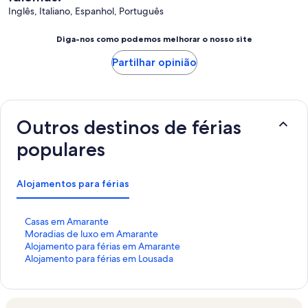
Inglês, Italiano, Espanhol, Português
Diga-nos como podemos melhorar o nosso site
Partilhar opinião
Outros destinos de férias
populares
Alojamentos para férias
H
Casas em Amarante
i
H
Moradias de luxo em Amarante
p
i
H
Alojamento para férias em Amarante
e
p
i
H
Alojamento para férias em Lousada
r
e
p
i
l
r
e
p
i
l
r
e
g
i
l
r