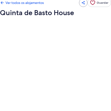
Ver todos os alojamentos
Guardar
Quinta de Basto House
Galeria
de
imagens
de
Quinta