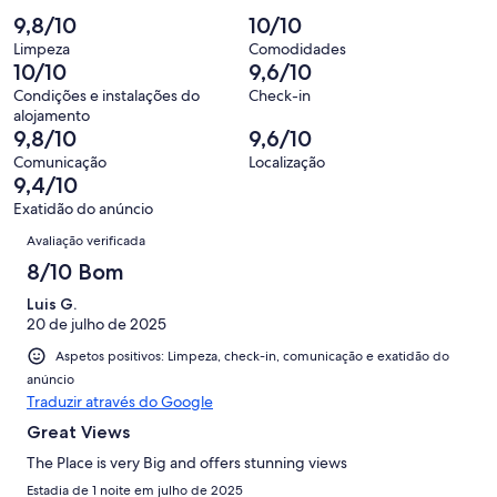
“Bom”.
o
de
significa
2,
9,8/10
10/10
1
que
16
“Razoável”.
o
de
significa
Limpeza
Comodidades
avaliações.
0
que
10/10
9,6/10
16
“Mau”.
de
significa
avaliações.
0
Condições e instalações do
Check-in
16
“Péssimo”.
alojamento
de
avaliações.
0
9,8/10
9,6/10
16
de
Comunicação
Localização
avaliações.
16
9,4/10
avaliações.
Exatidão do anúncio
Avaliações
Avaliação verificada
8/10 Bom
Luis G.
20 de julho de 2025
Aspetos positivos: Limpeza, check-in, comunicação e exatidão do
anúncio
Traduzir através do Google
Great Views
The Place is very Big and offers stunning views
Estadia de 1 noite em julho de 2025