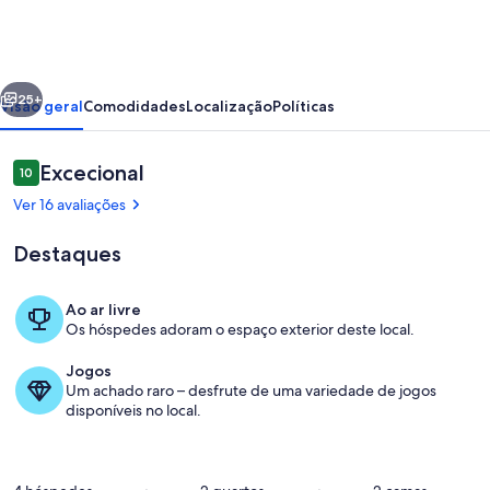
de
Basto
House
erior
Seguinte
25+
Visão geral
Comodidades
Localização
Políticas
Avaliações
Excecional
10
10 em 10
Ver 16 avaliações
Destaques
Ao ar livre
Os hóspedes adoram o espaço exterior deste local.
Terrenos do alojamento
Jogos
Um achado raro – desfrute de uma variedade de jogos
disponíveis no local.