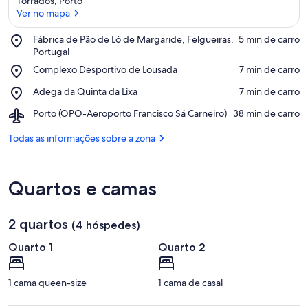
Torrados, Porto
Ver no mapa
Place,
Fábrica de Pão de Ló de Margaride, Felgueiras,
‪5 min de carro‬
Fábrica
Portugal
Ver no mapa
de
Place,
Complexo Desportivo de Lousada
‪7 min de carro‬
Pão
Complexo
de
Place,
Adega da Quinta da Lixa
‪7 min de carro‬
Desportivo
Ló
Adega
de
de
Airport,
Porto (OPO-Aeroporto Francisco Sá Carneiro)
‪38 min de carro‬
da
Lousada
Margaride,
Porto
Quinta
Felgueiras,
(OPO-
Todas as informações sobre a zona
da
Portugal
Aeroporto
Lixa
Francisco
Sá
Quartos e camas
Carneiro)
2 quartos
(4 hóspedes)
Quarto 1
Quarto 2
1 cama queen-size
1 cama de casal