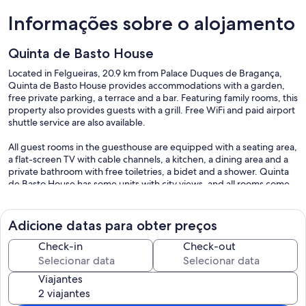
Informações sobre o alojamento
Quinta de Basto House
Located in Felgueiras, 20.9 km from Palace Duques de Bragança,
Quinta de Basto House provides accommodations with a garden,
free private parking, a terrace and a bar. Featuring family rooms, this
property also provides guests with a grill. Free WiFi and paid airport
shuttle service are also available.
All guest rooms in the guesthouse are equipped with a seating area,
a flat-screen TV with cable channels, a kitchen, a dining area and a
private bathroom with free toiletries, a bidet and a shower. Quinta
de Basto House has some units with city views, and all rooms come
with a coffee machine. At the accommodation every room comes
with bed linen and towels.
Adicione datas para obter preços
We have the continental breakfast service, served every morning at
Quinta de Basto House, at an extra cost
Check-in
Check-out
The area is popular for hiking, and bike rental is available at the
Viajantes
guesthouse.