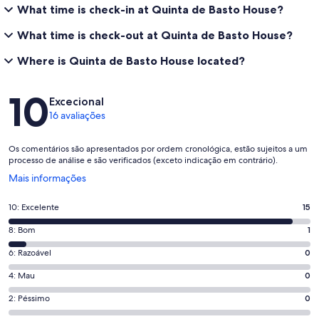
What time is check-in at Quinta de Basto House?
What time is check-out at Quinta de Basto House?
Where is Quinta de Basto House located?
Avaliações
10
Excecional
16 avaliações
Os comentários são apresentados por ordem cronológica, estão sujeitos a um
processo de análise e são verificados (exceto indicação em contrário).
Abre
Mais informações
numa
nova
Pontuação
10: Excelente
15
janela
de
Pontuação
8: Bom
1
10,
de
o
Pontuação
6: Razoável
0
8,
que
de
o
Pontuação
4: Mau
0
significa
6,
que
de
“Excelente”.
o
Pontuação
2: Péssimo
0
significa
4,
15
que
de