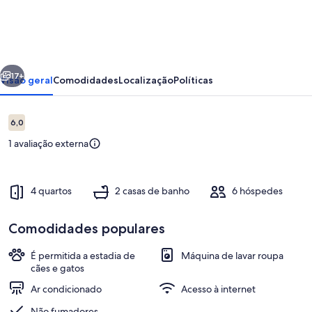
LUSITANO
erior
Seguinte
17+
Visão geral
Comodidades
Localização
Políticas
Avaliações
6,0
6,0 em 10
1 avaliação externa
4 quartos
2 casas de banho
6 hóspedes
Comodidades populares
Terrenos do alojamento
É permitida a estadia de
Máquina de lavar roupa
cães e gatos
Ar condicionado
Acesso à internet
Não fumadores