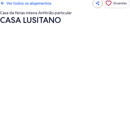
Ver todos os alojamentos
Guardar
Casa de férias inteira
·
Anfitrião particular
CASA LUSITANO
Galeria
de
imagens
de
CASA