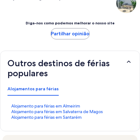
Diga-nos como podemos melhorar o nosso site
Partilhar opinião
Outros destinos de férias
populares
Alojamentos para férias
H
Alojamento para férias em Almeirim
i
H
Alojamento para férias em Salvaterra de Magos
p
i
H
Alojamento para férias em Santarém
e
p
i
r
e
p
l
r
e
i
l
r