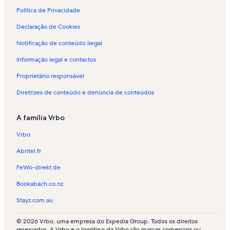
o
t
n
p
o
t
Política de Privacidade
a
p
o
Declaração de Cookies
r
a
p
a
r
a
Notificação de conteúdo ilegal
f
a
r
é
f
a
Informação legal e contactos
r
é
f
i
r
é
Proprietário responsável
a
i
r
s
a
i
Diretrizes de conteúdo e denúncia de conteúdos
e
s
a
m
e
s
A família Vrbo
A
m
e
l
S
m
Vrbo
m
a
S
e
l
a
Abritel.fr
i
v
n
r
a
t
FeWo-direkt.de
i
t
a
Bookabach.co.nz
m
e
r
r
é
Stayz.com.au
r
m
a
© 2026 Vrbo, uma empresa do Expedia Group. Todos os direitos
d
reservados. A Vrbo e o logótipo da Vrbo são marcas comerciais ou