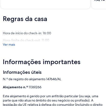
de
ALMEIR
10.0
9.0
de
de
um
um
máximo
Regras da casa
máximo
de
de
10,
10,
Excecional,
Maravilh
Hora de início do check-in: 16:00
(1
(6
avaliação)
Hora-limite do check-out: 11:00
avaliaçõ
Ver mais
Informações importantes
Informações úteis
N.º de registo do alojamento 147646/AL
Alojamento n.º
11361266
Este alojamento é gerido por um anfitrião particular (ou seja, uma
parte que não atua no âmbito do seu negócio ou profissão). A
legislação da UE relativa à defesa do consumidor (incluindo o direito