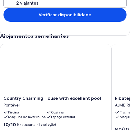
Verificar disponibilidade
Alojamentos semelhantes
Country Charming House with excellent pool
Ribatejo 
Country
Ribatejo
Country Charming House with excellent pool
Charming
Villa
Pontével
ALMEIR
House
-
Piscina
Cozinha
Piscin
with
The
Máquina de lavar roupa
Espaço exterior
Máquin
excellent
Paradise
pool
in
Pontuação
10/10
Excecional
(1 avaliação)
Pontuaç
Pontével
Portugal
9,0/10
de