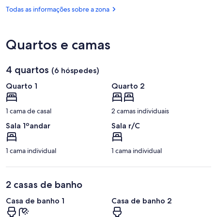
Sol
(LIS-
Todas as informações sobre a zona
Humberto
Delgado)
Quartos e camas
4 quartos
(6 hóspedes)
Quarto 1
Quarto 2
1 cama de casal
2 camas individuais
Sala 1ºandar
Sala r/C
1 cama individual
1 cama individual
2 casas de banho
Casa de banho 1
Casa de banho 2