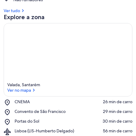
Ver tudo
Explore a zona
Valada, Santarém
Ver no mapa
Place,
CNEMA
‪26 min de carro‬
CNEMA
Ver no mapa
Place,
Convento de São Francisco
‪29 min de carro‬
Convento
Place,
Portas do Sol
‪30 min de carro‬
de
Portas
São
Airport,
Lisboa (LIS-Humberto Delgado)
‪56 min de carro‬
do
Francisco
Lisboa