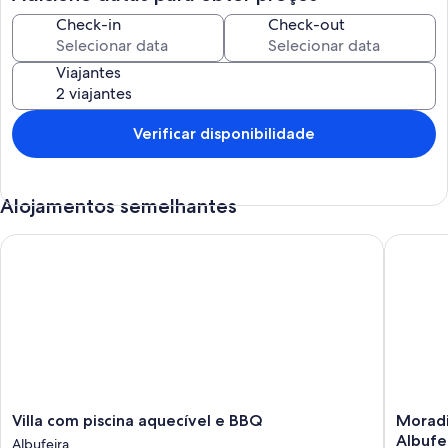
banho com chuveiro, e dois quartos com camas individuais, todos
com acesso a varandas privadas. Há ainda uma casa de banho
Check-in
Check-out
adicional com banheira, oferecendo praticidade e conforto para
todos os hóspedes.
Viajantes
A cozinha totalmente equipada oferece todas as comodidades
Verificar disponibilidade
necessárias para preparar refeições em família ou entre amigos com
conforto e praticidade.
Alojamentos semelhantes
O exterior é ideal para desfrutar do clima algarvio. O jardim privado
Villa com piscina aquecível e BBQ
Moradia 
dispõe de uma piscina convidativa, área de refeições ao ar livre e
BBQ, perfeitos para momentos de lazer e descontração. Uma mesa
de ping pong adiciona diversão extra para todas as idades.
Com ar condicionado em todos os quartos e na sala, e
estacionamento público nas proximidades, a Villa Bellegarde
oferece o equilíbrio perfeito entre conforto, estilo e localização.
Villa
Moradia
Situada perto das praias, restaurantes e das principais atrações de
Villa com piscina aquecível e BBQ
Moradi
com
com
Albufeira, é o destino ideal para umas férias memoráveis no Algarve.
Albufe
Albufeira