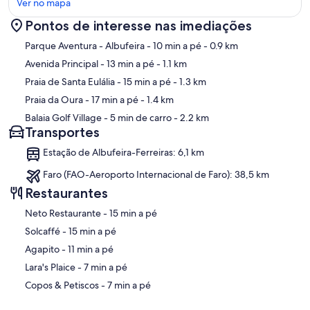
Ver no mapa
Pontos de interesse nas imediações
Mapa
Parque Aventura - Albufeira
- 10 min a pé
- 0.9 km
Avenida Principal
- 13 min a pé
- 1.1 km
Praia de Santa Eulália
- 15 min a pé
- 1.3 km
Praia da Oura
- 17 min a pé
- 1.4 km
Balaia Golf Village
- 5 min de carro
- 2.2 km
Transportes
Estação de Albufeira-Ferreiras: 6,1 km
Faro (FAO-Aeroporto Internacional de Faro): 38,5 km
Restaurantes
‪Neto Restaurante - ‬15 min a pé
‪Solcaffé - ‬15 min a pé
‪Agapito - ‬11 min a pé
‪Lara's Plaice - ‬7 min a pé
‪Copos & Petiscos - ‬7 min a pé