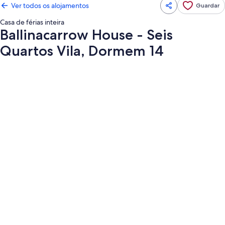
Ver todos os alojamentos
Guardar
Casa de férias inteira
Ballinacarrow House - Seis
Quartos Vila, Dormem 14
Galeria
de
imagens