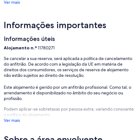
Ver mais
Outside Grounds
- Patio with furniture
- Barbecue
Informações importantes
- Lawn
- Large private driveway
Informações úteis
Additional Facilities
- Wifi
Alojamento n.º
11780271
- Aga
- Wet room
Se cancelar a sua reserva, será aplicada a política de cancelamento
- Hairdryers
do anfitrião. De acordo com a legislação da UE em matéria de
- DVD player
direitos dos consumidores, os serviços de reserva de alojamento
- Piano
não estão sujeitos ao direito de resolução.
- Washing machine
- Log burner
Este alojamento é gerido por um anfitrião profissional. Como tal, o
- Parking spaces
arrendamento é disponibilizado no âmbito do seu negócio ou
- Pets on request
profissão.
Podem aplicar-se sobretaxas por pessoa extra, variando consoante
a política do alojamento.
Ver mais
Location:
Sobre a área envolvente