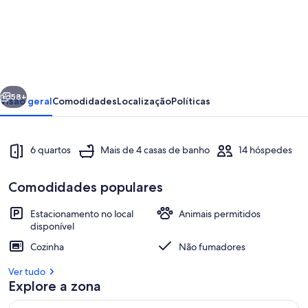
de
Ballinacarrow
House
-
Seis
erior
Seguinte
Quartos
58+
Visão geral
Comodidades
Localização
Políticas
Vila,
Dormem
6 quartos
Mais de 4 casas de banho
14 hóspedes
14
Comodidades populares
Estacionamento no local
Animais permitidos
disponível
Restaurantes
Cozinha
Não fumadores
Ver tudo
Explore a zona