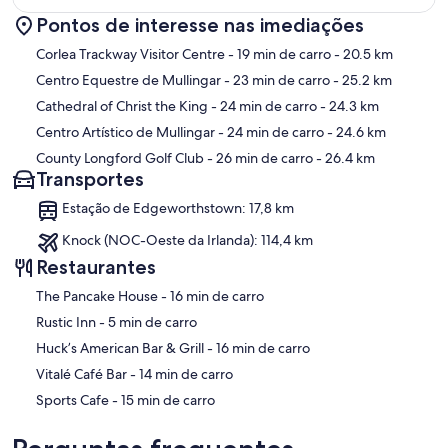
Pontos de interesse nas imediações
Terms & Conditions:
Mapa
Corlea Trackway Visitor Centre
- 19 min de carro
- 20.5 km
?
€500 charged to client's credit card as a pre-authorisation at least 2
Centro Equestre de Mullingar
- 23 min de carro
- 25.2 km
weeks prior to arrival and refunded two weeks after departure,
Cathedral of Christ the King
- 24 min de carro
- 24.3 km
subject to full inspection.
Centro Artístico de Mullingar
- 24 min de carro
- 24.6 km
3:00 pm
County Longford Golf Club
- 26 min de carro
- 26.4 km
Transportes
11:00 am
Estação de Edgeworthstown: 17,8 km
Yes, incuded in the rental price
Knock (NOC-Oeste da Irlanda): 114,4 km
Yes, incuded in the rental price
Restaurantes
Pets are welcome on request only. Please enquire at time of
‪The Pancake House - ‬16 min de carro
booking.
‪Rustic Inn - ‬5 min de carro
Flexible
‪Huck’s American Bar & Grill - ‬16 min de carro
‪Vitalé Café Bar - ‬14 min de carro
Standard changeover clean included in the price. Guests are
‪Sports Cafe - ‬15 min de carro
required to leave the accommodation clean, tidy and in the same
condition as on their arrival. Any extra cleaning, laundry,
maintenance and/or rubbish disposal required will be charged