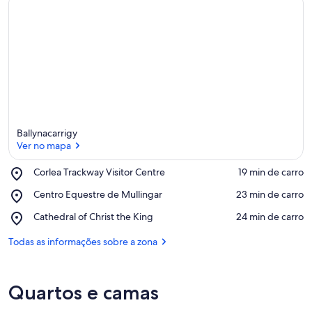
Ballynacarrigy
Ver no mapa
Place,
Corlea Trackway Visitor Centre
‪19 min de carro‬
Corlea
Ver no mapa
Place,
Centro Equestre de Mullingar
‪23 min de carro‬
Trackway
Centro
Visitor
Place,
Cathedral of Christ the King
‪24 min de carro‬
Equestre
Centre
Cathedral
de
of
Todas as informações sobre a zona
Mullingar
Christ
the
King
Quartos e camas