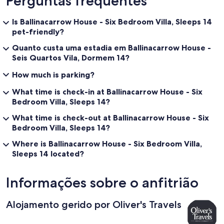
Perguntas frequentes
against the security deposit.
Is Ballinacarrow House - Six Bedroom Villa, Sleeps 14
No smoking or vaping
pet-friendly?
3 nights
Quanto custa uma estadia em Ballinacarrow House -
Seis Quartos Vila, Dormem 14?
Yes, incuded in the rental price
How much is parking?
Not allowed
Smoking - not allowed
What time is check-in at Ballinacarrow House - Six
Bedroom Villa, Sleeps 14?
What time is check-out at Ballinacarrow House - Six
Bedroom Villa, Sleeps 14?
Where is Ballinacarrow House - Six Bedroom Villa,
Sleeps 14 located?
Informações sobre o anfitrião
Alojamento gerido por Oliver's Travels