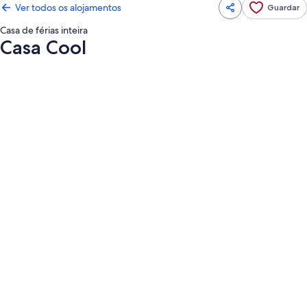
Ver todos os alojamentos
Guardar
Casa de férias inteira
Casa Cool
Galeria
de
imagens
de
Casa