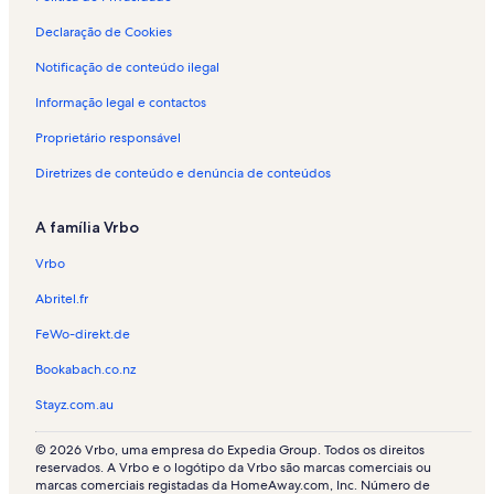
Declaração de Cookies
Notificação de conteúdo ilegal
Informação legal e contactos
Proprietário responsável
Diretrizes de conteúdo e denúncia de conteúdos
A família Vrbo
Vrbo
Abritel.fr
FeWo-direkt.de
Bookabach.co.nz
Stayz.com.au
© 2026 Vrbo, uma empresa do Expedia Group. Todos os direitos
reservados. A Vrbo e o logótipo da Vrbo são marcas comerciais ou
marcas comerciais registadas da HomeAway.com, Inc. Número de