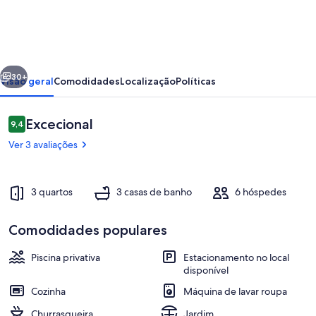
Cool
erior
Seguinte
30+
Visão geral
Comodidades
Localização
Políticas
Avaliações
Excecional
9,4
9,4 em 10
Ver 3 avaliações
3 quartos
3 casas de banho
6 hóspedes
Comodidades populares
Piscina
Piscina privativa
Estacionamento no local
disponível
Cozinha
Máquina de lavar roupa
Churrasqueira
Jardim