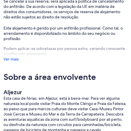
Uma semana antes da chegada, enviaremos nosso guia de aluguel,
Se cancelar a sua reserva, será aplicada a política de cancelamento
contendo todas as informações úteis para ajudá-lo a chegar com
do anfitrião. De acordo com a legislação da UE em matéria de
segurança e muito mais. Por favor, leia-o atentamente antes da sua
direitos dos consumidores, os serviços de reserva de alojamento
chegada e nos avise caso precise de algo ou tenha alguma dúvida.
não estão sujeitos ao direito de resolução.
## Neighborhood
Este alojamento é gerido por um anfitrião profissional. Como tal, o
arrendamento é disponibilizado no âmbito do seu negócio ou
Em Vale da Telha, você encontrará uma variedade de restaurantes
profissão.
locais com deliciosa gastronomia regional, pequenos
supermercados para as necessidades diárias e lagos tranquilos,
Podem aplicar-se sobretaxas por pessoa extra, variando consoante
ideais para piqueniques ou observação de pássaros. A região
a política do alojamento.
também é conhecida por suas praias intocadas, como Arrifana e
Ver mais
Monte Clérigo, que são muito procuradas por surfistas e banhistas.
A uma curta distância de carro está Aljezur, uma vila encantadora
Sobre a área envolvente
repleta de história e cultura. Explore o castelo mouro, caminhe por
suas charmosas ruas de paralelepípedos e visite o Museu de Aljezur
para conhecer mais sobre o passado da região. A cidade possui um
Aljezur
mercado vibrante, onde você pode comprar produtos frescos
Esta casa de férias, em Aljezur, está à beira-mar. Para ver alguma
locais, frutos do mar e artesanato. Além disso, Aljezur oferece uma
natureza local pode visitar Praia do Monte Clérigo e Praia da Fateixa,
ampla variedade de opções gastronômicas, desde restaurantes
ao passo que para marcos culturais deve visitar Casa-Museu Pintor
tradicionais portugueses até cozinha internacional.
José Cercas e Museu do Mar e da Terra da Carrapateira. Descubra
as aventuras aquáticas da zona com surf/bodyboard por ali perto,
## Transit
ou desfrute da natureza com circuitos para caminhadas/bicicleta,
passeios de bicicleta de montanha e passeios a cavalo.