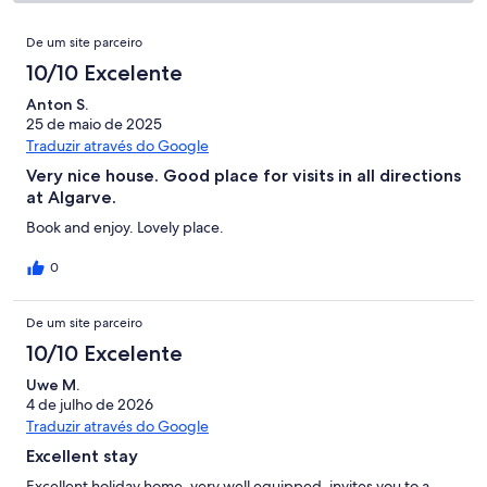
que
de
“Bom”.
o
de
significa
2,
Avaliações
1
que
3
De um site parceiro
“Razoável”.
o
de
significa
avaliações.
0
que
10/10 Excelente
3
“Mau”.
de
significa
avaliações.
0
Anton S.
3
“Péssimo”.
25 de maio de 2025
de
avaliações.
0
Traduzir através do Google
3
de
avaliações.
Very nice house. Good place for visits in all directions
3
at Algarve.
avaliações.
Book and enjoy. Lovely place.
0
De um site parceiro
10/10 Excelente
Uwe M.
4 de julho de 2026
Traduzir através do Google
Excellent stay
Excellent holiday home, very well equipped, invites you to a