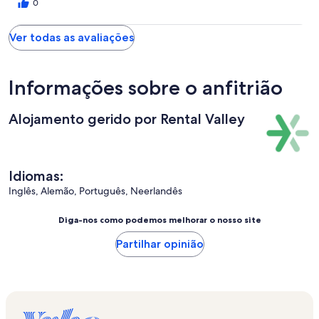
Acredito que tenha sido uma praga sazonal mas tornou-se
0
desagradável para quem usava esse wc para tomar duche. Tudo
o resto é fiel às imagens: boa localização, excelentes áreas e
Ver todas as avaliações
bom ambiente. Voltaremos.
Informações sobre o anfitrião
Alojamento gerido por Rental Valley
Idiomas:
Inglês, Alemão, Português, Neerlandês
Diga-nos como podemos melhorar o nosso site
Partilhar opinião