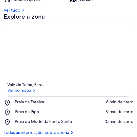
Ver tudo
Explore a zona
Vale da Telha, Faro
Ver no mapa
Place,
Praia da Fateixa
‪8 min de carro‬
Praia
Ver no mapa
Place,
Praia da Pipa
‪9 min de carro‬
da
Praia
Fateixa
Place,
Praia do Medo da Fonte Santa
‪10 min de carro‬
da
Praia
Pipa
do
Todas as informações sobre a zona