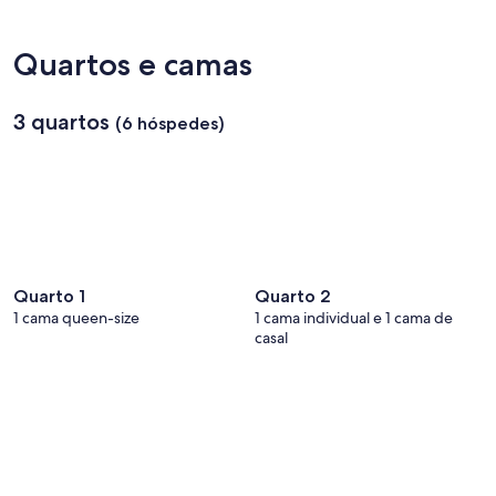
Medo
da
Fonte
Quartos e camas
Santa
3 quartos
(6 hóspedes)
Quarto 1
Quarto 2
1 cama queen-size
1 cama individual e 1 cama de
casal