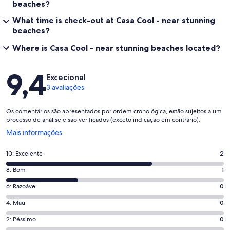
beaches?
What time is check-out at Casa Cool - near stunning
beaches?
Where is Casa Cool - near stunning beaches located?
Avaliações
9,4
Excecional
3 avaliações
Os comentários são apresentados por ordem cronológica, estão sujeitos a um
processo de análise e são verificados (exceto indicação em contrário).
Abre
Mais informações
numa
nova
Pontuação
10: Excelente
2
janela
de
Pontuação
8: Bom
1
10,
de
o
Pontuação
6: Razoável
0
8,
que
de
o
Pontuação
4: Mau
0
significa
6,
que
de
“Excelente”.
o
Pontuação
2: Péssimo
0
significa
4,
2