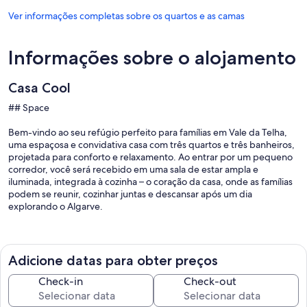
Ver informações completas sobre os quartos e as camas
Informações sobre o alojamento
Casa Cool
## Space
Bem-vindo ao seu refúgio perfeito para famílias em Vale da Telha,
uma espaçosa e convidativa casa com três quartos e três banheiros,
projetada para conforto e relaxamento. Ao entrar por um pequeno
corredor, você será recebido em uma sala de estar ampla e
iluminada, integrada à cozinha – o coração da casa, onde as famílias
podem se reunir, cozinhar juntas e descansar após um dia
explorando o Algarve.
À direita da sala de estar, um corredor separado leva à área dos
quartos. Do lado esquerdo, o primeiro quarto possui uma
confortável cama de solteiro, perfeita para uma criança ou um
Adicione datas para obter preços
hóspede solo. Mais adiante, o segundo quarto oferece uma cama
de casal queen-size e um banheiro privativo para maior
Check-in
Check-out
comodidade. No final do corredor, o terceiro quarto é ideal para
crianças ou hóspedes adicionais, com uma configuração divertida