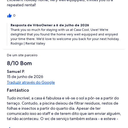
repeated rental!
0
Resposta de VrboOwner a 6 de julho de 2026
Thank you so much for staying with us at Casa Cool, Uwe! We're
delighted that you found the home very well equipped and enjoyed
your time there. We'd love to welcome you back for your next holiday.
Rodrigo | Rental Valley
De um site parceiro
8/10 Bom
Samuel P.
15 de junho de 2026
Traduzir através do Google
Fantástico
Tudo incrível, a casa é fabulosa e vê-se o sol a pôr-se a partir do
terraço. Contudo, a piscina deixou de filtrar residuos, restos de
folhas e insectos a partir do quarto dia. Apesar de ter
comunicado isso ao staff e de terem dito que iam enviar alguém,
tal não aconteceu. O wc de serviço também estava - e esteve -
repleto de moscas e outros bichos mortos junto à janela.