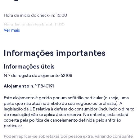
Privado
de
máximo
e
10,
de
Ar
Excecional,
Hora de início do check-in: 16:00
10,
Condici
(21
Excecion
Hora-limite do check-out: 11:00
Gonduf
avaliações)
(3
Ver mais
avaliaçõ
Informações importantes
Informações úteis
N.º de registo do alojamento 62108
Alojamento n.º
11840191
Este alojamento é gerido por um anfitrião particular (ou seja, uma
parte que não atua no âmbito do seu negócio ou profissão). A
legislação da UE relativa à defesa do consumidor (incluindo o direito
de resolução) não se aplica à sua reserva. No entanto, esta estará
coberta pela política de cancelamento definida pelo anfitrião
particular.
Podem aplicar-se sobretaxas por pessoa extra, variando consoante