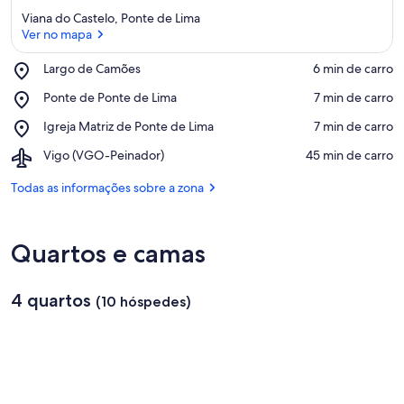
Viana do Castelo, Ponte de Lima
Ver no mapa
Place,
Largo de Camões
‪6 min de carro‬
Largo
Ver no mapa
Place,
Ponte de Ponte de Lima
‪7 min de carro‬
de
Ponte
Camões
Place,
Igreja Matriz de Ponte de Lima
‪7 min de carro‬
de
Igreja
Ponte
Airport,
Vigo (VGO-Peinador)
‪45 min de carro‬
Matriz
de
Vigo
de
Lima
(VGO-
Todas as informações sobre a zona
Ponte
Peinador)
de
Lima
Quartos e camas
4 quartos
(10 hóspedes)