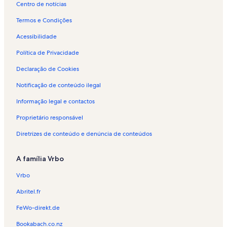
Centro de notícias
j
a
Termos e Condições
m
e
Acessibilidade
n
t
Política de Privacidade
o
Declaração de Cookies
p
a
Notificação de conteúdo ilegal
r
a
Informação legal e contactos
f
é
Proprietário responsável
r
i
Diretrizes de conteúdo e denúncia de conteúdos
a
s
A família Vrbo
e
m
Vrbo
P
o
Abritel.fr
n
t
FeWo-direkt.de
e
Bookabach.co.nz
d