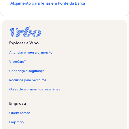
H
Alojamento para férias em Ponte da Barca
i
p
e
r
l
i
g
Explorar a Vrbo
a
ç
Anunciar o meu alojamento
ã
o
VrboCare™
p
a
Confiança e segurança
d
Recursos para parceiros
r
ã
Guias de alojamentos para férias
o
p
a
Empresa
r
a
Quem somos
A
l
Emprego
o