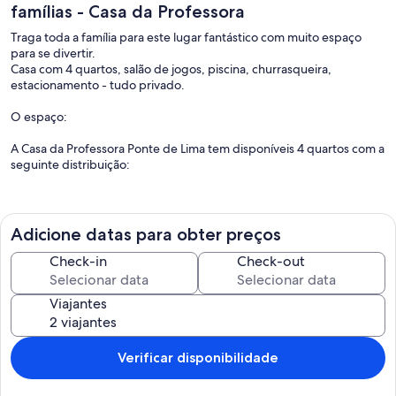
famílias - Casa da Professora
Traga toda a família para este lugar fantástico com muito espaço
para se divertir.
Casa com 4 quartos, salão de jogos, piscina, churrasqueira,
estacionamento - tudo privado.
O espaço:
A Casa da Professora Ponte de Lima tem disponíveis 4 quartos com a
seguinte distribuição:
Piso 1:
- 1 Quarto com cama de casal e casa de banho privada;
- 2 Quartos com 2 camas de solteiro;
Adicione datas para obter preços
- 1 Quarto com cama de casal;
- 1 Quarto com 1 berço e 1 cama de criança;
Check-in
Check-out
Casas de banho:
Viajantes
- 2 casas de banho completas comuns
- 1 casa de banho completa em suite;
Divertimentos:
Verificar disponibilidade
- Salão de jogos com ping-pong; matraquilhos e setas;
- Piscina;