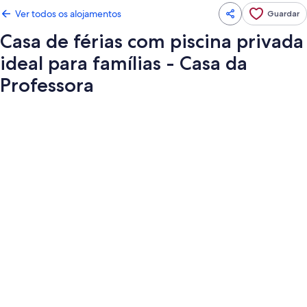
Ver todos os alojamentos
Guardar
Casa de férias com piscina privada
ideal para famílias - Casa da
Professora
Galeria
de
imagens