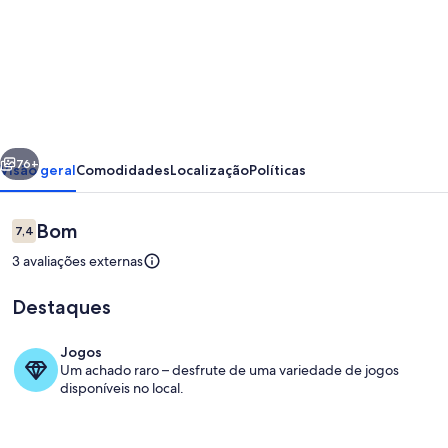
de
Casa
de
férias
com
erior
Seguinte
piscina
76+
Visão geral
Comodidades
Localização
Políticas
privada
ideal
Avaliações
Bom
7,4
7,4 em 10
para
3 avaliações externas
famílias
Destaques
-
Casa
Jogos
da
Um achado raro – desfrute de uma variedade de jogos
Piscina
disponíveis no local.
Professora