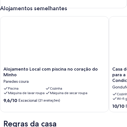
- Jogos de tabuleiro;
Alojamentos semelhantes
- Internet e Tv
- Jardim
Alojamento Local com piscina no coração do Minho
Casa de 
Número de registo
62108/AL
Alojamento
Casa
Alojamento Local com piscina no coração do
Casa d
Local
de
Minho
para a
com
Férias
Condic
Paredes coura
piscina
'Casa
Gonduf
no
Piscina
Cozinha
Do
Máquina de lavar roupa
Máquina de secar roupa
coração
Soutinho
Cozin
do
com
Wi-fi g
Pontuação
9,6/10
Excecional
(21 avaliações)
Minho
Vista
de
Pontuaç
10/10
Paredes
para
9.6
de
coura
a
de
10.0
Montanh
um
de
Regras da casa
Terraço
máximo
um