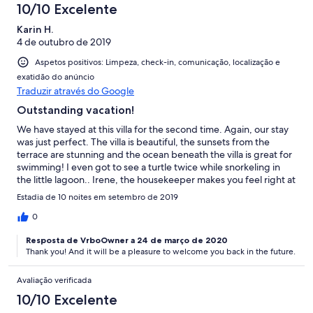
10/10 Excelente
Karin H.
4 de outubro de 2019
Aspetos positivos: Limpeza, check-in, comunicação, localização e
exatidão do anúncio
Traduzir através do Google
Outstanding vacation!
We have stayed at this villa for the second time. Again, our stay
was just perfect. The villa is beautiful, the sunsets from the
terrace are stunning and the ocean beneath the villa is great for
swimming! I even got to see a turtle twice while snorkeling in
the little lagoon.. Irene, the housekeeper makes you feel right at
home and the communication with Maria, the owner is always
Estadia de 10 noites em setembro de 2019
perfect. Try all the little Tavernas in and around Polis, especially
"Paradise Place" just across the street. Great local food!
0
Resposta de VrboOwner a 24 de março de 2020
Thank you! And it will be a pleasure to welcome you back in the future.
Avaliação verificada
10/10 Excelente