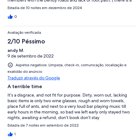
members with the bendy roads and lack of foot path, ( there is a
bar over the road but think it was shut for the winter).Gutted we
Estadia de 10 noites em dezembro de 2024
couldn’t use the pool as it was to cold (we didn’t see in
description it didn’t get heated from dec- feb)Property itself
0
was clean but in need of a bit of tlc (flaking paint along the
bottom of the walls in 2 of the bedrooms) a mouldy/damp smell
Avaliação verificada
in downstairs bedroom.Private beach was impossible to get to
without being attacked by over grown shrubs/bushes. But over
2/10 Péssimo
all it was a nice place we would go back again.
andy M.
9 de setembro de 2022
Aspetos negativos: Limpeza, check-in, comunicação, localização e
exatidão do anúncio
Traduzir através do Google
A terrible time
It’s a disgrace, and not fit for purpose. Dirty, worn out, lacking
basic items ie only two wine glasses, rough and worn towels,
place full of ants, and next to a very loud bar playing music till
early hours in the morning, so bad we left early only stayed two
nights, awaiting a refund, don’t book don’t stay
Estadia de 7 noites em setembro de 2022
1