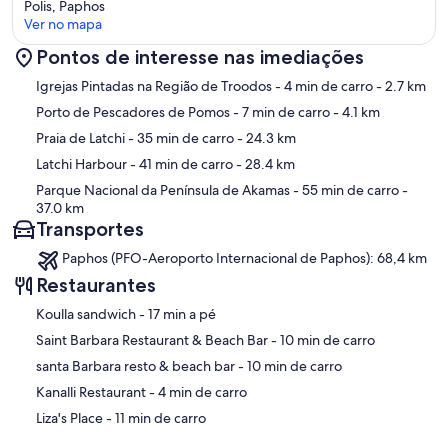
Polis, Paphos
Ver no mapa
Pontos de interesse nas imediações
Mapa
Igrejas Pintadas na Região de Troodos
- 4 min de carro
- 2.7 km
Porto de Pescadores de Pomos
- 7 min de carro
- 4.1 km
Praia de Latchi
- 35 min de carro
- 24.3 km
Latchi Harbour
- 41 min de carro
- 28.4 km
Parque Nacional da Península de Akamas
- 55 min de carro
-
37.0 km
Transportes
Paphos (PFO-Aeroporto Internacional de Paphos): 68,4 km
Restaurantes
‪Koulla sandwich - ‬17 min a pé
‪Saint Barbara Restaurant & Beach Bar - ‬10 min de carro
‪santa Barbara resto & beach bar - ‬10 min de carro
‪Kanalli Restaurant - ‬4 min de carro
‪Liza's Place - ‬11 min de carro