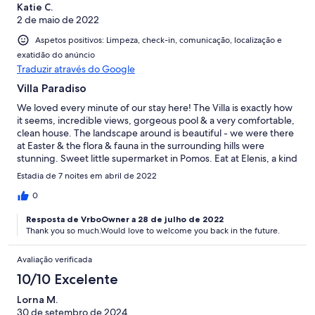
Katie C.
2 de maio de 2022
Aspetos positivos: Limpeza, check-in, comunicação, localização e
exatidão do anúncio
Traduzir através do Google
Villa Paradiso
We loved every minute of our stay here! The Villa is exactly how
it seems, incredible views, gorgeous pool & a very comfortable,
clean house. The landscape around is beautiful - we were there
at Easter & the flora & fauna in the surrounding hills were
stunning. Sweet little supermarket in Pomos. Eat at Elenis, a kind
of shack like restaurant just past Pomos on the right or drive up
Estadia de 7 noites em abril de 2022
into the hills to Mylos restaurant. Lovely walks around Mylos too.
Aphrodite’s walk in the Akamas National Park is wonderful,
0
incredible views. Thoroughly recommend the whole thing.
Resposta de VrboOwner a 28 de julho de 2022
Thank you so much.Would love to welcome you back in the future.
Avaliação verificada
10/10 Excelente
Lorna M.
30 de setembro de 2024