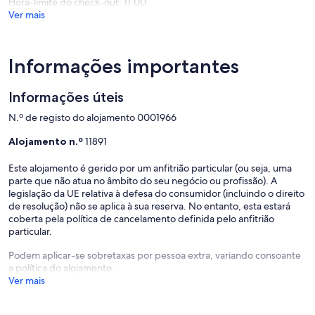
Hora-limite do check-out: 11:00
avaliaçõ
(80
Ver mais
avaliações)
Informações importantes
Informações úteis
N.º de registo do alojamento 0001966
Alojamento n.º
11891
Este alojamento é gerido por um anfitrião particular (ou seja, uma
parte que não atua no âmbito do seu negócio ou profissão). A
legislação da UE relativa à defesa do consumidor (incluindo o direito
de resolução) não se aplica à sua reserva. No entanto, esta estará
coberta pela política de cancelamento definida pelo anfitrião
particular.
Podem aplicar-se sobretaxas por pessoa extra, variando consoante
a política do alojamento.
Ver mais