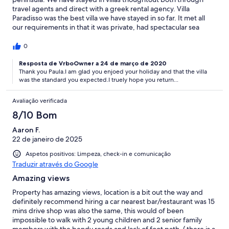
travel agents and direct with a greek rental agency. Villa
Paradisso was the best villa we have stayed in so far. It met all
our requirements in that it was private, had spectacular sea
views, was clean and tidy and was well equipt. The standard of
the decoration and furniture was very high and the beds
0
comfortable. Our age's ranged from 80 years old to 11years old
and it was suitable for all. The photographs are a true reflection
Resposta de VrboOwner a 24 de março de 2020
Thank you Paula.I am glad you enjoed your holiday and that the villa
on the look of the villa but the photographs do not let you
was the standard you expected.I truely hope you return...
breath the beautiful sea air and enjoy the most amazing sunsets.
It is a villa well work the extra Euro's. We hope we will be lucky
enough to be able to stay again.
Avaliação verificada
8/10 Bom
Aaron F.
22 de janeiro de 2025
Aspetos positivos: Limpeza, check-in e comunicação
Traduzir através do Google
Amazing views
Property has amazing views, location is a bit out the way and
definitely recommend hiring a car nearest bar/restaurant was 15
mins drive shop was also the same, this would of been
impossible to walk with 2 young children and 2 senior family