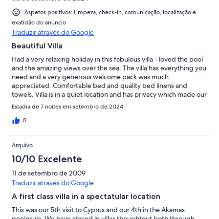
Aspetos positivos: Limpeza, check-in, comunicação, localização e
exatidão do anúncio
Traduzir através do Google
Beautiful Villa
Had a very relaxing holiday in this fabulous villa - loved the pool
and the amazing views over the sea. The villa has everything you
need and a very generous welcome pack was much
appreciated. Comfortable bed and quality bed linens and
towels. Villa is in a quiet location and has privacy which made our
holiday the restful time we needed. Pool area has very
Estadia de 7 noites em setembro de 2024
comfortable sun loungers and towels to fit! Loved having
breakfast on the terrace by the pool listening to the sound of
0
the sea. Great to sit here to watch the most amazing sunsets
every evening. Great communication from the owner - always
Arquivo
quick to respond and really appreciated a late check out as no
guests were due to arrive until the next day. Thank you so much
10/10 Excelente
- we will return!!
11 de setembro de 2009
Traduzir através do Google
A first class villa in a spectatular location
This was our 5th visit to Cyprus and our 4th in the Akamas
peninsula. We have stayed in villas thoughtout both through