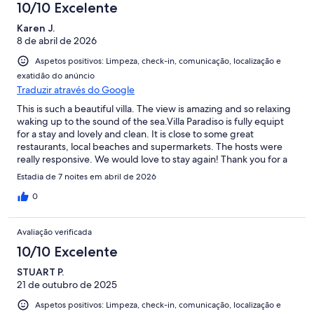
10/10 Excelente
Karen J.
8 de abril de 2026
Aspetos positivos: Limpeza, check-in, comunicação, localização e
exatidão do anúncio
Traduzir através do Google
This is such a beautiful villa. The view is amazing and so relaxing
waking up to the sound of the sea.Villa Paradiso is fully equipt
for a stay and lovely and clean. It is close to some great
restaurants, local beaches and supermarkets. The hosts were
really responsive. We would love to stay again! Thank you for a
wonderful stay and a holiday to remember.
Estadia de 7 noites em abril de 2026
0
Avaliação verificada
10/10 Excelente
STUART P.
21 de outubro de 2025
Aspetos positivos: Limpeza, check-in, comunicação, localização e