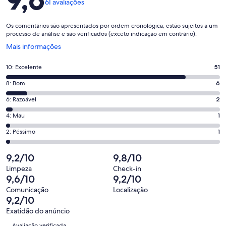
61 avaliações
Os comentários são apresentados por ordem cronológica, estão sujeitos a um
processo de análise e são verificados (exceto indicação em contrário).
Abre
Mais informações
numa
nova
Pontuação
10: Excelente
51
janela
de
Pontuação
8: Bom
6
10,
de
o
Pontuação
6: Razoável
2
8,
que
de
o
Pontuação
4: Mau
1
significa
6,
que
de
“Excelente”.
o
Pontuação
2: Péssimo
1
significa
4,
51
que
de
“Bom”.
o
de
significa
2,
9,2/10
9,8/10
6
que
61
“Razoável”.
o
de
significa
Limpeza
Check-in
avaliações.
2
que
9,6/10
9,2/10
61
“Mau”.
de
significa
avaliações.
1
Comunicação
Localização
61
“Péssimo”.
9,2/10
de
avaliações.
1
61
Exatidão do anúncio
de
Avaliações
avaliações.
Avaliação verificada