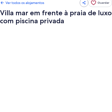
Ver todos os alojamentos
Guardar
Villa mar em frente à praia de luxo
com piscina privada
Galeria
de
imagens
de