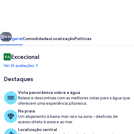
Villa
mar
em
frente
erior
Seguinte
à
43+
Visão geral
Comodidades
Localização
Políticas
praia
de
Avaliações
Excecional
9,6
9,6 em 10
luxo
Ver 61 avaliações
com
Destaques
piscina
privada
Vista panorâmica sobre a água
Relaxe e descontraia com as melhores vistas para a água que
Piscina
oferecem uma experiência pitoresca.
Na praia
Um alojamento à beira-mar raro na zona – desfrute de
acesso direto à areia e ao mar.
Localização central