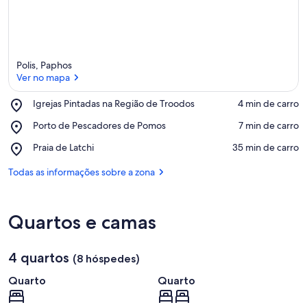
Polis, Paphos
Ver no mapa
Place,
Igrejas Pintadas na Região de Troodos
‪4 min de carro‬
Igrejas
Ver no mapa
Place,
Porto de Pescadores de Pomos
‪7 min de carro‬
Pintadas
Porto
na
Place,
Praia de Latchi
‪35 min de carro‬
de
Região
Praia
Pescadores
de
de
Todas as informações sobre a zona
de
Troodos
Latchi
Pomos
Quartos e camas
4 quartos
(8 hóspedes)
Quarto
Quarto