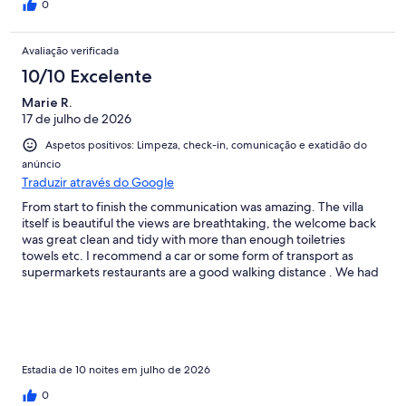
0
Avaliação verificada
10/10 Excelente
Marie R.
17 de julho de 2026
Aspetos positivos: Limpeza, check-in, comunicação e exatidão do
anúncio
Traduzir através do Google
From start to finish the communication was amazing. The villa
itself is beautiful the views are breathtaking, the welcome back
was great clean and tidy with more than enough toiletries
towels etc. I recommend a car or some form of transport as
supermarkets restaurants are a good walking distance . We had
a buggy for the whole stay which worked for us . Maria agreeed
a late check out for us at no extra cost . I’ve no doubt if I return
to this part Cyprus I would book this villa again . Anyone booking
this villa you must visit Paradise Place opposite the owner the
staff and the a atmosphere is second to none they made myself
and my partner feel so welcome and at home . All thought they
Estadia de 10 noites em julho de 2026
only provide a limited menu don’t be mistaken as it’s so
0
tasty.Another restaurant I would highly recommend is The old