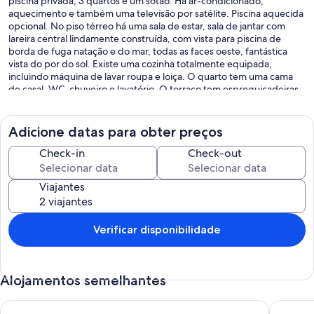
piscina privada, 3 quartos e um sótão. Há ar-condicionado,
aquecimento e também uma televisão por satélite. Piscina aquecida
opcional. No piso térreo há uma sala de estar, sala de jantar com
lareira central lindamente construída, com vista para piscina de
borda de fuga natação e do mar, todas as faces oeste, fantástica
vista do por do sol. Existe uma cozinha totalmente equipada,
incluindo máquina de lavar roupa e loiça. O quarto tem uma cama
de casal, WC, chuveiro e lavatório. O terraço tem espreguiçadeiras
de teca em torno da piscina. No primeiro andar é um quarto de
casal, cama de casal com casa de banho (jacuzzi) mármore completo
com vista para o mar. Um quarto com 2 camas individuais, casa de
Adicione datas para obter preços
banho privativa com vista para o mar. Ambos têm acesso a grande
varanda, com vista para o mar com vistas deslumbrantes. No sótão é
Check-in
Check-out
uma sala de estudo vista para o mar com sofá-cama. O terraço
oferece uma área adequada para churrasqueira móvel para aquelas
Viajantes
noites quando você quer desfrutar o melhor pôr do sol em Chipre a
partir de sua casa de campo.
Verificar disponibilidade
Mais detalhes: O aeroporto de Larnaca é de aproximadamente 2
horas de distância. Praia própria, rochoso; distância para a praia de
areia é de aprox. 2 min de caminhada (estrada de acesso não é
Alojamentos semelhantes
recomendável para crianças menores de 9, se não forem
acompanhadas por um adulto) 0,40% dos clientes repetidos.
Lemon Grove Dio: Villa moderna e confortável localizada perto
Lemon Gr