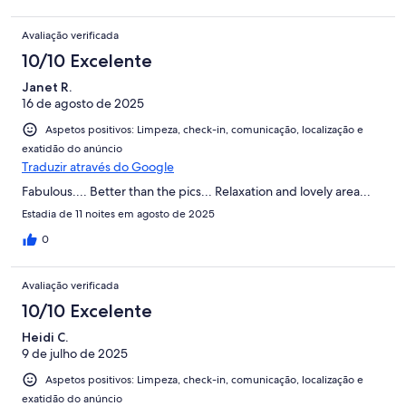
Town this is exceptional !!!!! One thing I would say is that the
villas introduction booklet needs updating as the taxi services
Avaliação verificada
we rang were all no longer available and there is no jacuzzi bath
10/10 Excelente
in Villa . However this did not affect our stay in anyway .
Janet R.
16 de agosto de 2025
Aspetos positivos: Limpeza, check-in, comunicação, localização e
exatidão do anúncio
Traduzir através do Google
Fabulous.... Better than the pics... Relaxation and lovely area...
Estadia de 11 noites em agosto de 2025
0
Avaliação verificada
10/10 Excelente
Heidi C.
9 de julho de 2025
Aspetos positivos: Limpeza, check-in, comunicação, localização e
exatidão do anúncio