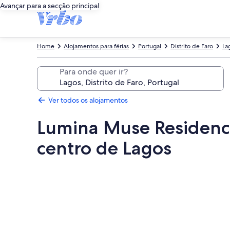
Avançar para a secção principal
Home
Alojamentos para férias
Portugal
Distrito de Faro
La
Para onde quer ir?
Ver todos os alojamentos
Lumina Muse Residence
centro de Lagos
Galeria
de
imagens
de
Lumina