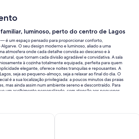
ento
amiliar, luminoso, perto do centro de Lagos
— é um espaço pensado para proporcionar conforto,
 Algarve. O seu design moderno e luminoso, aliado a uma
ma atmosfera onde cada detalhe convida ao descanso e à
natural, que tornam cada divisão agradável e convidativa. A sala
oniosamente à cozinha totalmente equipada, perfeita para quem
licidade elegante, oferece noites tranquilas e repousantes. A
agos, seja ao pequeno-almoço, seja a relaxar ao final do dia. O
l é a sua localização privilegiada: a poucos minutos das praias
des, mas ainda assim num ambiente sereno e descontraído. Para
que um acolhimento personalizado, com atenção aos pequenos
ocais feitas com carinho e talvez até um mimo de receção (como
nível). O objetivo é que cada visitante sinta que não está apenas a
reparado especialmente para o receber. Assim, o Lumina Muse
lização e hospitalidade, garantindo que cada estadia em Lagos se
rtamento Duplex na primeira Linha da Marina.
Beach Apartment with Ocean Views fo
la sua atmosfera vibrante, praias deslumbrantes e um centro
ta área pela combinação perfeita entre tradição e modernidade: