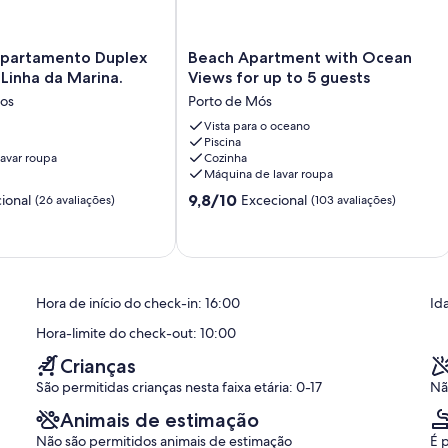
 muralhas antigas e uma grande variedade de restaurantes, cafés e
Beach
Apartamento Duplex
Beach Apartment with Ocean
nas e falésias douradas. A Praia Dona Ana e a Praia do Camilo são
Apartment
na primeira Linha da Marina.
Views for up to 5 guests
xar ou explorar pequenas grutas e recantos escondidos. Para quem
with
adas ou desportos aquáticos.
gos
Porto de Mós
Ocean
Views
Vista para o oceano
esouro, onde se encontram as muralhas de Lagos, a Igreja de Santo
Piscina
for
 Municipal Dr. José Formosinho. Outro ponto de interesse é o
avar roupa
Cozinha
up
ida à reflexão sobre a história da cidade.
Máquina de lavar roupa
to
Pontuação
5
9,8/10
ional
Excecional
(26 avaliações)
(103 avaliações)
ariada. Desde os pratos tradicionais de peixe fresco e marisco
de
guests
dernas, há sempre algo para todos os gostos. Recomenda-se
9.8
Porto
e, claro, a doçaria regional.
de
de
um
Mós
 à noite, com música ao vivo, bares descontraídos e um ambiente
máximo
e barco pelas grutas da Ponta da Piedade, uma das paisagens mais
Hora de início do check-in: 16:00
Id
de
10,
Hora-limite do check-out: 10:00
Excecional,
as estreitas do centro, descobrir pequenas lojas artesanais, e
(103
Crianças
írito de Lagos. Para quem gosta de natureza, o pôr-do-sol visto da
avaliações)
São permitidas crianças nesta faixa etária: 0-17
Nã
Animais de estimação
Não são permitidos animais de estimação
É 