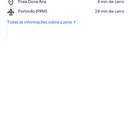
Place,
Praia Dona Ana
‪4 min de carro‬
de
Praia
Lagos
Airport,
Portimão (PRM)
‪24 min de carro‬
Dona
Portimão
Ana
(PRM)
Todas as informações sobre a zona