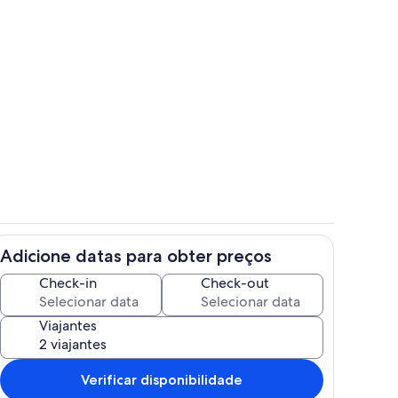
Refeições ao ar livre
Adicione datas para obter preços
Cozinha privada
Check-in
Check-out
Viajantes
Verificar disponibilidade