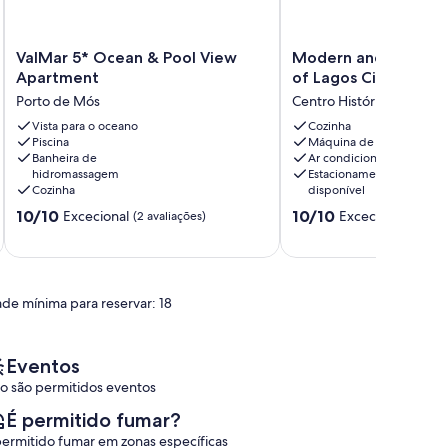
ValMar
Modern
ValMar 5* Ocean & Pool View
Modern and Comfy i
5*
and
Apartment
of Lagos City
Ocean
Comfy
Porto de Mós
Centro Histórico
&
in
Pool
Vista para o oceano
the
Cozinha
Piscina
Máquina de lavar roupa
View
Heart
Banheira de
Ar condicionado
Apartment
of
hidromassagem
Estacionamento
Porto
Lagos
Cozinha
disponível
de
City
Pontuação
Pontuação
10/10
10/10
Excecional
Excecional
Mós
(2 avaliações)
Centro
(4 aval
de
de
Histórico
10.0
10.0
de
de
um
um
ade mínima para reservar: 18
máximo
máximo
de
de
10,
10,
Excecional,
Excecional,
Eventos
(2
(4
o são permitidos eventos
avaliações)
avaliações)
É permitido fumar?
permitido fumar em zonas específicas