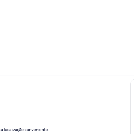
Quarto
Sala de estar
ada
a localização conveniente.