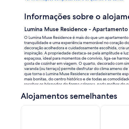
Informações sobre o alojam
Lumina Muse Residence - Apartamento f
O Lumina Muse Residence é mais do que um apartamento 
tranquilidade e uma experiência memorável no coração do
decoração acolhedora e cuidadosamente escolhida, cria u
inspiração. A propriedade destaca-se pela amplitude e luz 
espaçosa, ideal para momentos de convívio, liga-se harm
gosta de cozinhar em viagem. O quarto, decorado com simp
varanda (ou terraço) permite desfrutar do clima ameno de L
que torna o Lumina Muse Residence verdadeiramente especia
mais bonitas, do centro histórico e de todas as comodida
receber os hóspedes de forma calorosa, nada melhor do 
detalhes: uma mensagem de boas-vindas, recomendações l
Alojamentos semelhantes
frutas frescas, uma garrafa de vinho regional ou café dispo
alugar um espaço, mas sim a entrar num lar temporário, p
Residence oferece a combinação perfeita de conforto, loca
Super Cozy Apartment very close to City Center
Excelente Apa
torna inesquecível.
A cidade de Lagos, no coração do Algarve, é conhecida pe
histórico cheio de vida e história. Os hóspedes adoram es