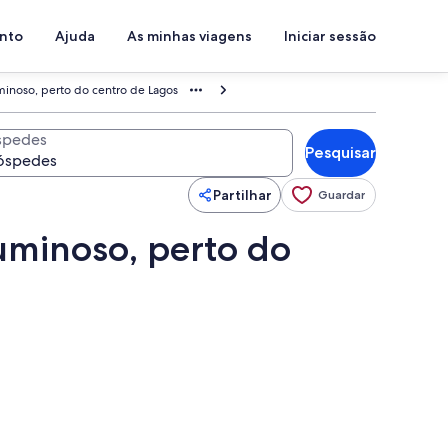
ento
Ajuda
As minhas viagens
Iniciar sessão
minoso, perto do centro de Lagos
spedes
Pesquisar
Partilhar
Guardar
uminoso, perto do