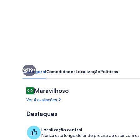
Muse
Residence
-
Apartamento
familiar,
luminoso,
perto
19+
do
Visão geral
Comodidades
Localização
Políticas
centro
de
Avaliações
Maravilhoso
9,0
9,0 em 10
Lagos
Ver 4 avaliações
Destaques
Cozinha priv
Localização central
Nunca está longe de onde precisa de estar com est