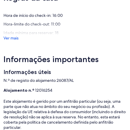
máximo
Gafanha
máximo
de
da
de
10,
Hora de início do check-in: 16:00
Encarna
10,
Muito
Muito
Hora-limite do check-out: 11:00
bom,
bom,
(2
(5
Idade mínima para reservar: 18
avaliações)
avaliaçõ
Ver mais
Informações importantes
Informações úteis
N.º de registo do alojamento 26087/AL
Alojamento n.º
12016254
Este alojamento é gerido por um anfitrião particular (ou seja, uma
parte que não atua no âmbito do seu negócio ou profissão). A
legislação da UE relativa à defesa do consumidor (incluindo o direito
de resolução) não se aplica à sua reserva. No entanto, esta estará
coberta pela política de cancelamento definida pelo anfitrião
particular.