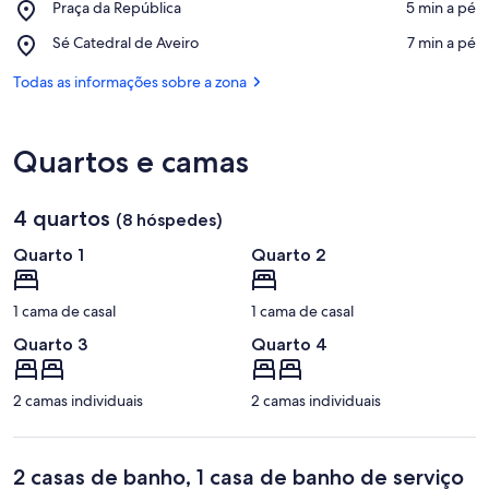
Place,
Praça da República
‪5 min a pé‬
do
Praça
Largo
Place,
Sé Catedral de Aveiro
‪7 min a pé‬
da
da
Sé
República
Praça
Catedral
Todas as informações sobre a zona
do
de
Peixe
Aveiro
Quartos e camas
4 quartos
(8 hóspedes)
Quarto 1
Quarto 2
1 cama de casal
1 cama de casal
Quarto 3
Quarto 4
2 camas individuais
2 camas individuais
2 casas de banho, 1 casa de banho de serviço