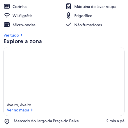
Cozinha
Máquina de lavar roupa
Wi-fi grátis
Frigorífico
Micro-ondas
Não fumadores
Ver tudo
Explore a zona
Aveiro, Aveiro
Ver no mapa
Place,
Mercado do Largo da Praça do Peixe
‪2 min a pé‬
Mercado
Ver no mapa