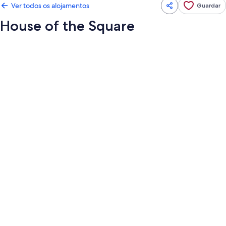
Ver todos os alojamentos
Guardar
House of the Square
Galeria
de
imagens
de
House