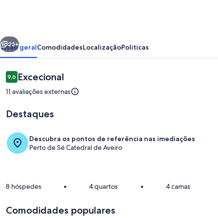
of
the
Square
erior
Seguinte
23+
Visão geral
Comodidades
Localização
Políticas
Avaliações
Excecional
9,6
9,6 em 10
11 avaliações externas
Destaques
Descubra os pontos de referência nas imediações
Perto de Sé Catedral de Aveiro
Pormenores do exterior
8 hóspedes
•
4 quartos
•
4 camas
Comodidades populares