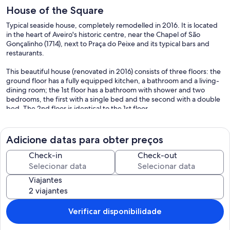
House of the Square
Typical seaside house, completely remodelled in 2016. It is located
in the heart of Aveiro's historic centre, near the Chapel of São
Gonçalinho (1714), next to Praça do Peixe and its typical bars and
restaurants.
This beautiful house (renovated in 2016) consists of three floors: the
ground floor has a fully equipped kitchen, a bathroom and a living-
dining room; the 1st floor has a bathroom with shower and two
bedrooms, the first with a single bed and the second with a double
bed. The 2nd floor is identical to the 1st floor.
If you arrive by train, Aveiro railway station is a 15-minute walk from
the house. Porto airport is an hour's drive from Aveiro.
Adicione datas para obter preços
The historic neighbourhood of Beira-Mar, with its elegant 19th
Check-in
Check-out
century architecture, cobbled streets and canals lined with colourful
moliceiros boats. While you're in town, visit the famous Mercado do
Viajantes
Peixe - a traditional market with some of the best seafood
restaurants in Aveiro, located thirty metres from the house. In the
neighbourhood you'll find museums, churches and historic
buildings, numerous restaurants and a wide range of shops and
Verificar disponibilidade
bars. Choose one of the traditional cafés as you stroll around the city
and taste the divine ovos moles, which are the district's speciality.