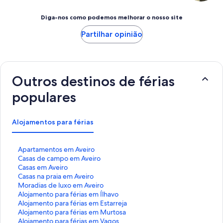
Diga-nos como podemos melhorar o nosso site
Partilhar opinião
Outros destinos de férias
populares
Alojamentos para férias
H
Apartamentos em Aveiro
i
H
Casas de campo em Aveiro
p
i
H
Casas em Aveiro
e
p
i
H
Casas na praia em Aveiro
r
e
p
i
H
Moradias de luxo em Aveiro
l
r
e
p
i
H
Alojamento para férias em Ílhavo
i
l
r
e
p
i
H
Alojamento para férias em Estarreja
g
i
l
r
e
p
i
H
Alojamento para férias em Murtosa
a
g
i
l
r
e
p
i
H
Alojamento para férias em Vagos