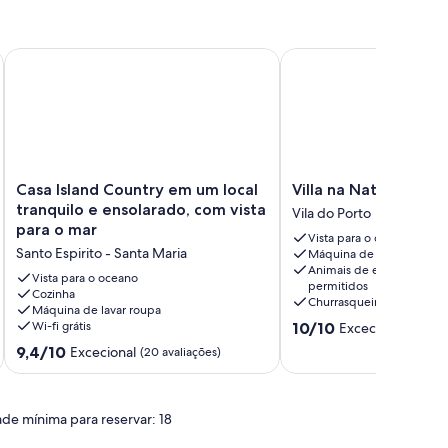
o de Turismo em Espaço Rural - Casa de Campo
Casa Island Country em um local tranquilo e ensolarado, com 
Villa na Natureza
Casa
Villa
Casa Island Country em um local
Villa na Natureza
Island
na
tranquilo e ensolarado, com vista
Vila do Porto
Country
Natureza
para o mar
Vista para o oceano
em
Vila
Santo Espirito - Santa Maria
Máquina de secar roupa
um
do
Animais de estimação
local
Porto
Vista para o oceano
permitidos
tranquilo
Cozinha
Churrasqueira
Máquina de lavar roupa
e
Pontuação
Wi-fi grátis
10/10
Excecional
(1 aval
ensolarado,
de
com
Pontuação
9,4/10
Excecional
(20 avaliações)
10.0
vista
de
de
para
9.4
um
o
de
máximo
ade mínima para reservar: 18
mar
um
de
Santo
máximo