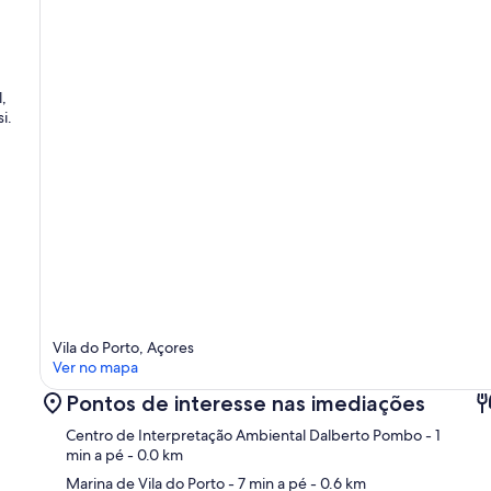
,
i.
Vila do Porto, Açores
Ver no mapa
Pontos de interesse nas imediações
Centro de Interpretação Ambiental Dalberto Pombo
- 1
min a pé
- 0.0 km
Marina de Vila do Porto
- 7 min a pé
- 0.6 km