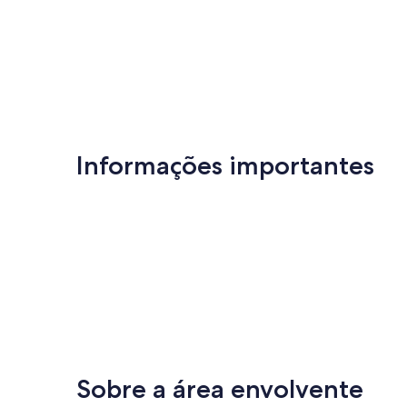
Santa
Muito
de
Maria
bom,
10,
(1
Excecional,
avaliação)
(1
avaliação)
Informações importantes
Sobre a área envolvente