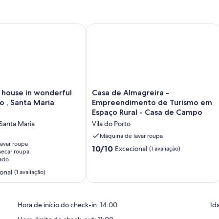
se in wonderful Vila do Porto , Santa Maria Azores
Casa de Almagreira - Empreendiment
Casa
house in wonderful
Casa de Almagreira -
de
to , Santa Maria
Empreendimento de Turismo em
Almagreira
Espaço Rural - Casa de Campo
-
 Santa Maria
Vila do Porto
Empreendimento
de
Máquina de lavar roupa
avar roupa
Turismo
Pontuação
10/10
Excecional
(1 avaliação)
ecar roupa
em
de
ado
Espaço
10.0
Rural
onal
(1 avaliação)
de
-
um
Casa
máximo
de
de
Hora de início do check-in: 14:00
Id
Campo
10,
Vila
Excecional,