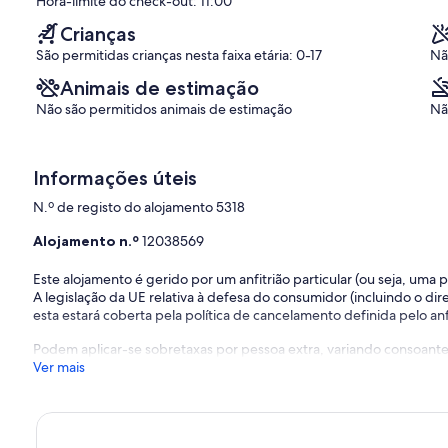
Hora-limite do check-out: 11:00
do
(1
Porto
Crianças
avaliação)
São permitidas crianças nesta faixa etária: 0-17
Nã
Animais de estimação
Não são permitidos animais de estimação
Nã
Informações úteis
N.º de registo do alojamento 5318
Alojamento n.º
12038569
Este alojamento é gerido por um anfitrião particular (ou seja, uma
A legislação da UE relativa à defesa do consumidor (incluindo o dire
esta estará coberta pela política de cancelamento definida pelo anfi
Podem aplicar-se sobretaxas por pessoa extra, variando consoante 
Ver mais