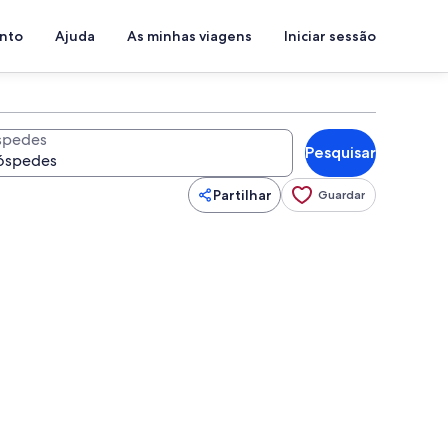
ento
Ajuda
As minhas viagens
Iniciar sessão
spedes
Pesquisar
Partilhar
Guardar