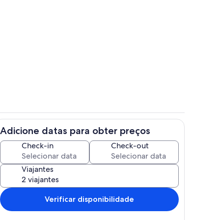
s
Refeições ao ar livre
Adicione datas para obter preços
Cozinha privada
Check-in
Check-out
Viajantes
Verificar disponibilidade