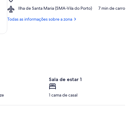
Dalberto
Praia
Vila
Pombo
Airport,
Ilha de Santa Maria (SMA-Vila do Porto)
‪7 min de carro‬
Formosa
do
Ilha
Porto
de
Todas as informações sobre a zona
Santa
Maria
(SMA-
Vila
do
Porto)
Sala de estar 1
ze
1 cama de casal