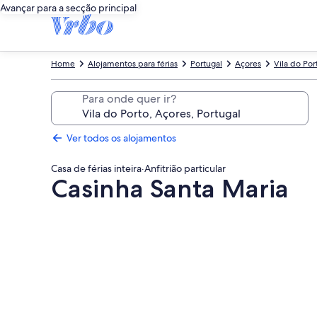
Avançar para a secção principal
Home
Alojamentos para férias
Portugal
Açores
Vila do Por
Para onde quer ir?
Ver todos os alojamentos
Casa de férias inteira
·
Anfitrião particular
Casinha Santa Maria
Galeria
de
imagens
de
Casinha