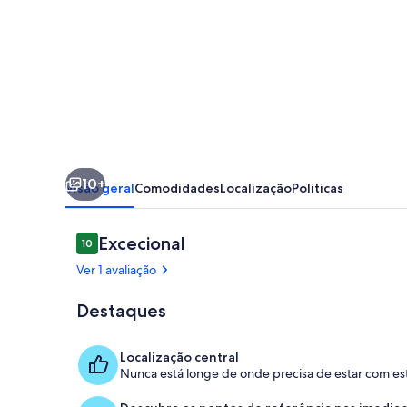
Santa
Maria
10+
Visão geral
Comodidades
Localização
Políticas
Avaliações
Excecional
10
10 em 10
Ver 1 avaliação
Destaques
Sala de estar
Localização central
Nunca está longe de onde precisa de estar com est