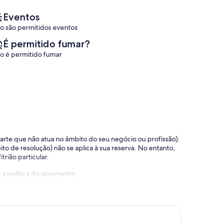
10,
Espirito
de
Excecional,
-
10,
Eventos
(1
Santa
Excecional,
o são permitidos eventos
avaliação)
Maria
(20
avaliações)
É permitido fumar?
o é permitido fumar
 parte que não atua no âmbito do seu negócio ou profissão).
ito de resolução) não se aplica à sua reserva. No entanto,
trião particular.
a política do alojamento.