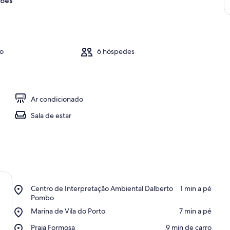
ções
ho
6 hóspedes
Ar condicionado
Sala de estar
Place,
Centro de Interpretação Ambiental Dalberto
‪1 min a pé‬
Centro
Pombo
de
Place,
Marina de Vila do Porto
‪7 min a pé‬
Interpretação
Marina
Ambiental
Place,
Praia Formosa
‪9 min de carro‬
de