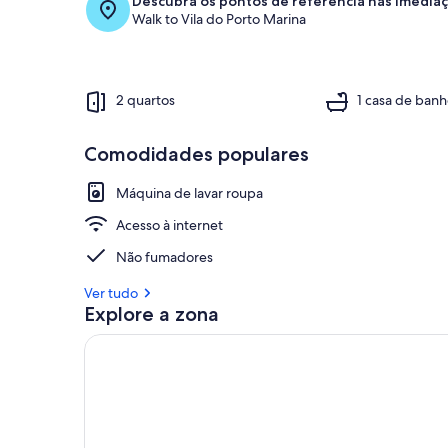
Descubra os pontos de referência nas imedia
Walk to Vila do Porto Marina
2 quartos
1 casa de ban
Comodidades populares
Máquina de lavar roupa
Acesso à internet
Não fumadores
Ver tudo
Explore a zona