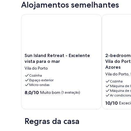
Alojamentos semelhantes
Sun Island Retreat - Excelente vista para o mar
2-bedroom hou
Sun
2-
Sun Island Retreat - Excelente
2-bedroom 
Island
bedroom
vista para o mar
Vila do Por
Retreat
house
Azores
Vila do Porto
-
in
Vila do Porto,
Excelente
Cozinha
wonderful
Espaço exterior
vista
Vila
Cozinha
Micro-ondas
para
do
Máquina de l
Máquina de s
o
Porto
Pontuação
8,0/10
Muito bom
(1 avaliação)
Ar condicion
mar
,
de
Vila
Santa
8.0
Pontuação
10/10
Exceci
do
Maria
de
de
Porto
Azores
um
10.0
Vila
máximo
de
Regras da casa
do
de
um
Porto,
10,
máximo