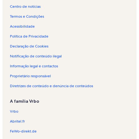
s
j
o
Centro de notícias
e
a
j
m
m
a
Termos e Condições
V
e
m
i
n
e
Acessibilidade
l
t
n
a
o
t
Política de Privacidade
V
p
o
Declaração de Cookies
e
a
p
r
r
a
Notificação de conteúdo ilegal
d
a
r
e
f
a
Informação legal e contactos
é
f
r
é
Proprietário responsável
i
r
a
i
Diretrizes de conteúdo e denúncia de conteúdos
s
a
e
s
A família Vrbo
m
e
A
m
Vrbo
m
V
a
i
Abritel.fr
r
l
e
a
FeWo-direkt.de
s
V