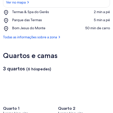
Ver no mapa
Place,
Termas & Spa do Gerês
‪2 min a pé‬
Termas
Ver no mapa
Place,
Parque das Termas
‪5 min a pé‬
&
Parque
Spa
Place,
Bom Jesus do Monte
‪50 min de carro‬
das
do
Bom
Termas
Gerês
Jesus
Todas as informações sobre a zona
do
Monte
Quartos e camas
3 quartos
(6 hóspedes)
Quarto 1
Quarto 2