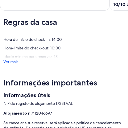
privada
Vista
9.8
Pontuaç
10/10
no
para
de
de
coração
a
um
10.0
do
Montanh
máximo
de
Regras da casa
Gerês
Piscina
de
um
Termas
Partilha
10,
máximo
do
e
Excecional,
de
Gerês
Wi-
Hora de início do check-in: 14:00
(41
10,
Fi
avaliações)
Excecion
Hora-limite do check-out: 10:00
Rossas
(1
avaliaçã
Idade mínima para reservar: 18
Ver mais
Informações importantes
Informações úteis
N.º de registo do alojamento 173317/AL
Alojamento n.º
12046697
Se cancelar a sua reserva, será aplicada a política de cancelamento