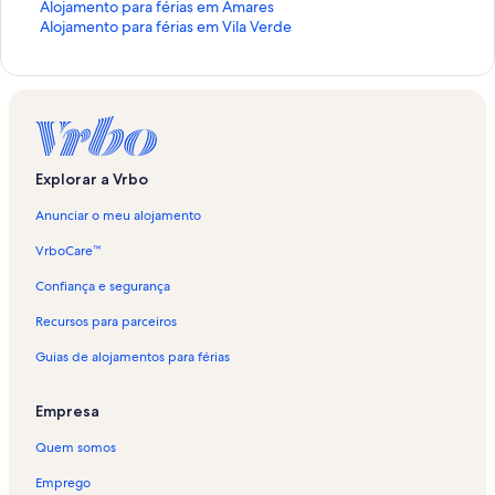
i
H
Alojamento para férias em Amares
p
i
H
Alojamento para férias em Vila Verde
e
p
i
r
e
p
l
r
e
i
l
r
g
i
l
a
g
i
ç
a
g
Explorar a Vrbo
ã
ç
a
o
ã
ç
Anunciar o meu alojamento
p
o
ã
a
p
o
VrboCare™
d
a
p
r
d
a
Confiança e segurança
ã
r
d
Recursos para parceiros
o
ã
r
p
o
ã
Guias de alojamentos para férias
a
p
o
r
a
p
a
r
a
Empresa
C
a
r
a
A
a
Quem somos
s
l
A
a
o
l
Emprego