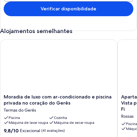
Verificar disponibilidade
Alojamentos semelhantes
Moradia de luxo com ar-condicionado e piscina privada no c
Apartame
Moradia
Apartam
Moradia de luxo com ar-condicionado e piscina
Aparta
de
Estúdio
privada no coração do Gerês
Vista 
luxo
'Quinta
Fi
Termas do Gerês
com
Do
Rossas
ar-
Piscina
Cozinha
Bairro
Máquina de lavar roupa
Máquina de secar roupa
condicionado
-
Piscin
e
'
Máquin
Pontuação
9,8/10
Excecional
(41 avaliações)
piscina
com
de