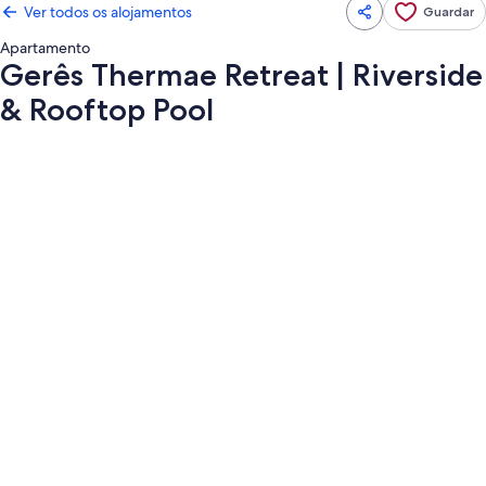
Ver todos os alojamentos
Guardar
Apartamento
Gerês Thermae Retreat | Riverside
& Rooftop Pool
Galeria
de
imagens