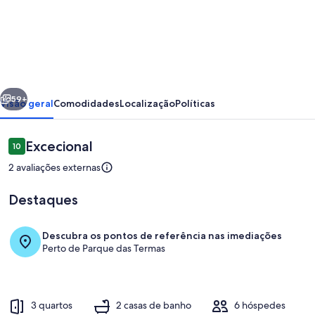
de
Gerês
Thermae
Retreat
|
erior
Seguinte
Riverside
59+
Visão geral
Comodidades
Localização
Políticas
&
Rooftop
Avaliações
Excecional
10
10 em 10
Pool
2 avaliações externas
Destaques
Descubra os pontos de referência nas imediações
Perto de Parque das Termas
Interior
3 quartos
2 casas de banho
6 hóspedes