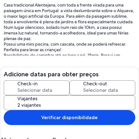
Casa tradicional Alentejana, com toda a frente virada para uma
paisagem única em Portugal: a vista deslumbrante sobre o Alqueva,
o maior lago artificial da Europa. Para além da paisagem sublime,
toda a envolvente é plena de jardins e flora especialmente cuidada.
Num lugar silencioso, isolado num raio de 10km, a casa possui
imensa luz natural, tornando-a acolhedora, ideal para umas férias
plenas de paz.
Possui uma mini piscina, com cascata, onde se poderá refrescar.
Perfeita para levar as crianças!
Possibilidade de caminhar até ao lago a pé, 15min. Possui um
magnífico miradouro, no qual experienciará o pôr do sol
característico Alentejano. Durante a sua estadia, à noite, aproveite
as nossas espreguiçadeiras, no terraço, para vislumbrar o céu
Adicione datas para obter preços
estrelado na quietude típica do Monte da Paz.
Check-in
Check-out
Descubra o melhor do Alentejo com o Historiador Local, Luís Lobato
Faria, com passeios personalizados, pedestres ou de carro.
Viajantes
Tenha um escape do ritmo acelerado da cidade, na tranquilidade
do… Monte da Paz.
Verificar disponibilidade