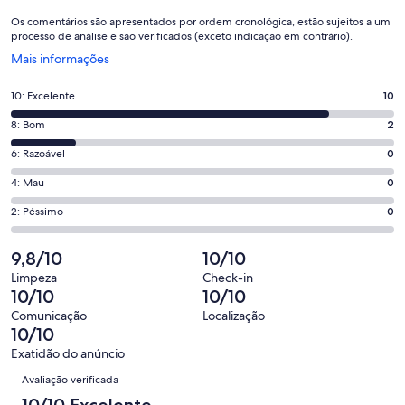
Os comentários são apresentados por ordem cronológica, estão sujeitos a um
processo de análise e são verificados (exceto indicação em contrário).
Abre
Mais informações
numa
nova
Pontuação
10: Excelente
10
janela
de
Pontuação
8: Bom
2
10,
de
o
Pontuação
6: Razoável
0
8,
que
de
o
Pontuação
4: Mau
0
significa
6,
que
de
“Excelente”.
o
Pontuação
2: Péssimo
0
significa
4,
10
que
de
“Bom”.
o
de
significa
2,
9,8/10
10/10
2
que
12
“Razoável”.
o
de
significa
Limpeza
Check-in
avaliações.
0
que
10/10
10/10
12
“Mau”.
de
significa
avaliações.
0
Comunicação
Localização
12
“Péssimo”.
10/10
de
avaliações.
0
12
Exatidão do anúncio
de
Avaliações
avaliações.
Avaliação verificada
12
avaliações.
10/10 Excelente