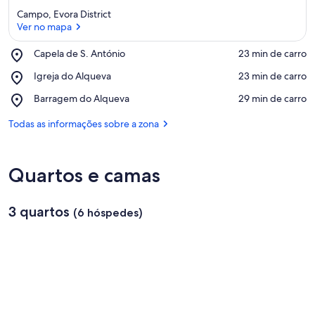
Campo, Evora District
Ver no mapa
Place,
Capela de S. António
‪23 min de carro‬
Capela
Ver no mapa
Place,
Igreja do Alqueva
‪23 min de carro‬
de
Igreja
S.
Place,
Barragem do Alqueva
‪29 min de carro‬
do
António
Barragem
Alqueva
do
Todas as informações sobre a zona
Alqueva
Quartos e camas
3 quartos
(6 hóspedes)