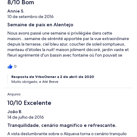
8/10 Bom
Annie S.
10 de setembro de 2016
Semaine de paix en Alentejo
Nous avons passé une semaine si privilégiée dans cette
maison...semaine de sérénité apportée par la vue extraordinaire
depuis la terrasse, ciel bleu azur, coucher de soleil somptueux,
manteau d'étoiles la nuit! maison joliment décoré, jardin vaste et
fleuri agrémenté d'un bassin avec fontaine où l'on pouvait se
rafraîchir. Il est vrai que j'aurai préféré une vraie piscine( d'où ma
note de 4 étoiles et non 5)! Mais je sais que j'y reviendrai...
0
Resposta de VrboOwner a 2 de abril de 2020
Muito obrigado, e Até Breve
Arquivo
10/10 Excelente
João B.
14 de julho de 2016
Tranquilidade, cenário magnifico e refrescante.
A vista deslumbrante sobre o Alqueva torna o cenário tranquilo