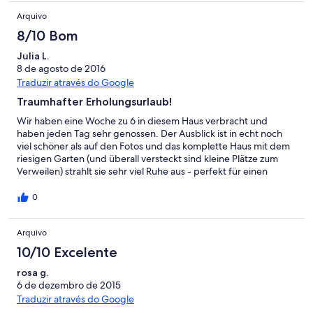
Arquivo
8/10 Bom
Julia L.
8 de agosto de 2016
Traduzir através do Google
Traumhafter Erholungsurlaub!
Wir haben eine Woche zu 6 in diesem Haus verbracht und
haben jeden Tag sehr genossen. Der Ausblick ist in echt noch
viel schöner als auf den Fotos und das komplette Haus mit dem
riesigen Garten (und überall versteckt sind kleine Plätze zum
Verweilen) strahlt sie sehr viel Ruhe aus - perfekt für einen
erholsamen Urlaub. In der Umgebung kann man einiges
machen und unternehmen und hier kann man Portugal abseits
0
vom Tourismus von einer sehr schönen und ursprünglichen
Seite entdecken. Aber selbst wenn man eben einfach mal nichts
Arquivo
tun möchte, ist dieses Haus ideal und einfach nur perfekt. Das
einzige, was uns gefehlt hat, war ein echter Pool. Das Becken
10/10 Excelente
mit dem Wasserfall ist zwar schon ganz nett, aber für eine
Woche dann doch irgendwann mal zu klein (vor allem für unsere
rosa g.
Kinder)! Carina, die Hausverwalterin war ebenso sehr toll,
6 de dezembro de 2015
unkompliziert, freundlich und immer hilfsbereit. Für alle, die also
Traduzir através do Google
mal Ruhe suchen, einfach nur abschalten möchten, der perfekte