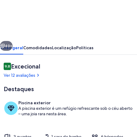
de
Monte
da
Paz
-
erior
Seguinte
Reguengos
40+
Visão geral
Comodidades
Localização
Políticas
de
Monsaraz,
Avaliações
Excecional
9,8
9,8 em 10
Alentejo
Ver 12 avaliações
Destaques
Piscina exterior
A piscina exterior é um refúgio refrescante sob o céu aberto
Terrenos do alojamento
– uma joia rara nesta área.
3 quartos
1 casa de banho
6 hóspedes