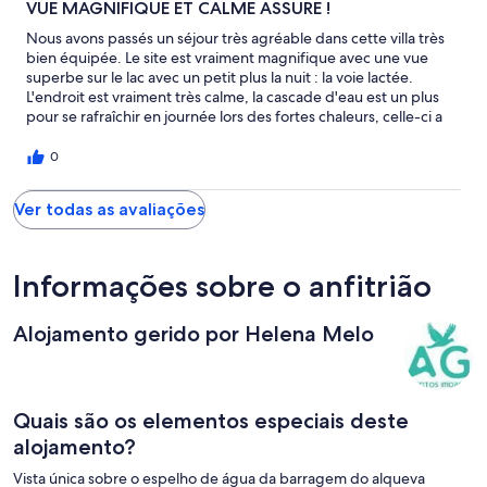
VUE MAGNIFIQUE ET CALME ASSURE !
Ort!
Nous avons passés un séjour très agréable dans cette villa très
bien équipée. Le site est vraiment magnifique avec une vue
superbe sur le lac avec un petit plus la nuit : la voie lactée.
L'endroit est vraiment très calme, la cascade d'eau est un plus
pour se rafraîchir en journée lors des fortes chaleurs, celle-ci a
été très apprécié par les enfants... Mme Carina Nielsen nous a
très bien reçu et a été aux petits soins pour notre famille tout le
0
long du séjour ainsi que le régisseur qui s'occupe du domaine.
En bref séjour inoubliable que nous recommandons vivement !!!
Ver todas as avaliações
Passamos uma estadia muito agradável nesta casa bem
equipada. O local é muito bonito com uma vista deslumbrante
para o lago, à noite se vé a Via Láctea. O lugar é realmente
tranquilo, a cascata no jardim serviu a refrescarse durante o
Informações sobre o anfitrião
tempo quente, foi muito popular com as crianças ... Ms Carina
Nielsen nos recebeu muito bem e fez o suficiente para a nossa
Alojamento gerido por Helena Melo
família durante toda a estadia para nos sentirmos bem. O
supervisor da casa tambem foi muito simpatico. Em fim foi uma
curta estadia memorável que recomendamos !!!
Quais são os elementos especiais deste
alojamento?
Vista única sobre o espelho de água da barragem do alqueva