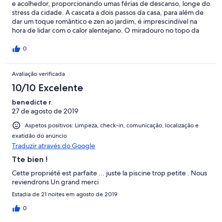
e acolhedor, proporcionando umas férias de descanso, longe do
stress da cidade. A cascata a dois passos da casa, para além de
dar um toque romântico e zen ao jardim, é imprescindível na
hora de lidar com o calor alentejano. O miradouro no topo da
propriedade permite admirar o por-do sol deslumbrante.
Recomenda-se vivamente. Esperamos voltar.
0
Avaliação verificada
10/10 Excelente
benedicte r.
27 de agosto de 2019
Aspetos positivos: Limpeza, check-in, comunicação, localização e
exatidão do anúncio
Traduzir através do Google
Tte bien !
Cette propriété est parfaite ... juste la piscine trop petite . Nous
reviendrons Un grand merci
Estadia de 21 noites em agosto de 2019
0