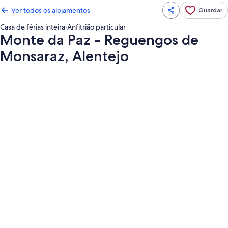
Ver todos os alojamentos
Guardar
Casa de férias inteira
·
Anfitrião particular
Monte da Paz - Reguengos de
Monsaraz, Alentejo
Galeria
de
imagens