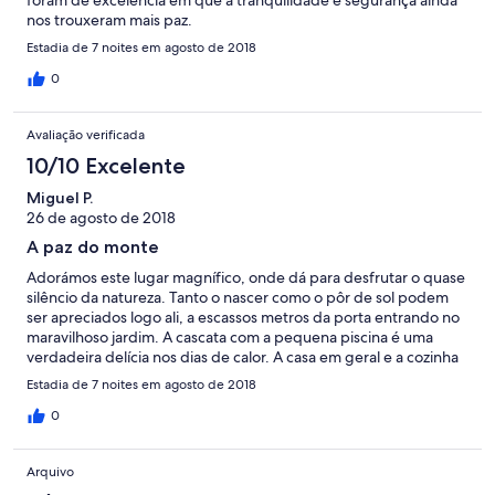
foram de excelência em que a tranquilidade e segurança ainda
nos trouxeram mais paz.
Estadia de 7 noites em agosto de 2018
0
Avaliação verificada
10/10 Excelente
Miguel P.
26 de agosto de 2018
A paz do monte
Adorámos este lugar magnífico, onde dá para desfrutar o quase
silêncio da natureza. Tanto o nascer como o pôr de sol podem
ser apreciados logo ali, a escassos metros da porta entrando no
maravilhoso jardim. A cascata com a pequena piscina é uma
verdadeira delícia nos dias de calor. A casa em geral e a cozinha
estão muito bem equipadas, oferecendo todo o conforto,
Estadia de 7 noites em agosto de 2018
apenas faltando talvez um forno para a preparação de
determinados pratos. A vista da paisagem com a barragem do
0
Alqueva aos pés é única. Temos a constante sensação de
estarmos inseridos numa imagem dum postal. E os nossos cães
Arquivo
também adoraram!