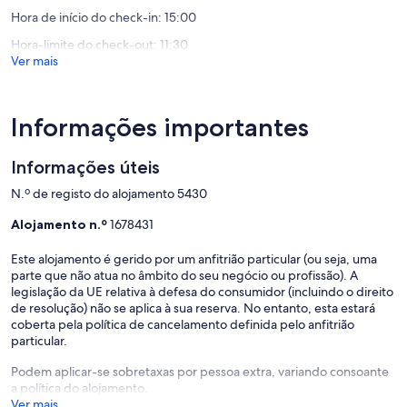
10,
Falcoeiras
10,
Excecion
Hora de início do check-in: 15:00
Excecional,
(10
(2
Hora-limite do check-out: 11:30
avaliaçõ
avaliações)
Ver mais
Informações importantes
Informações úteis
N.º de registo do alojamento 5430
Alojamento n.º
1678431
Este alojamento é gerido por um anfitrião particular (ou seja, uma
parte que não atua no âmbito do seu negócio ou profissão). A
legislação da UE relativa à defesa do consumidor (incluindo o direito
de resolução) não se aplica à sua reserva. No entanto, esta estará
coberta pela política de cancelamento definida pelo anfitrião
particular.
Podem aplicar-se sobretaxas por pessoa extra, variando consoante
a política do alojamento.
Ver mais