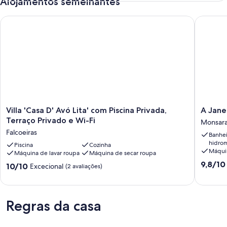
Alojamentos semelhantes
Villa 'Casa D' Avó Lita' com Piscina Privada, Terraço Privado e 
A Janela
Villa
A
Villa 'Casa D' Avó Lita' com Piscina Privada,
A Jane
'Casa
Janela
Terraço Privado e Wi-Fi
Monsar
D'
Do
Falcoeiras
Banhei
Avó
Castelo
hidro
Lita'
Piscina
Cozinha
Monsara
Máquin
Máquina de lavar roupa
Máquina de secar roupa
com
Pontuaç
Piscina
9,8/10
Pontuação
10/10
Excecional
(2 avaliações)
de
Privada,
de
9.8
Terraço
10.0
de
Privado
de
um
e
um
Regras da casa
máximo
Wi-
máximo
de
Fi
de