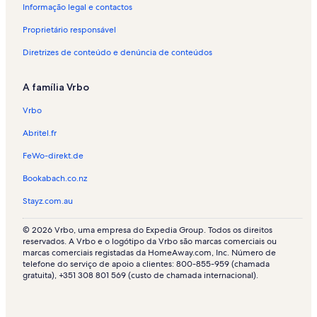
Informação legal e contactos
Proprietário responsável
Diretrizes de conteúdo e denúncia de conteúdos
A família Vrbo
Vrbo
Abritel.fr
FeWo-direkt.de
Bookabach.co.nz
Stayz.com.au
© 2026 Vrbo, uma empresa do Expedia Group. Todos os direitos
reservados. A Vrbo e o logótipo da Vrbo são marcas comerciais ou
marcas comerciais registadas da HomeAway.com, Inc. Número de
telefone do serviço de apoio a clientes: 800-855-959 (chamada
gratuita), +351 308 801 569 (custo de chamada internacional).