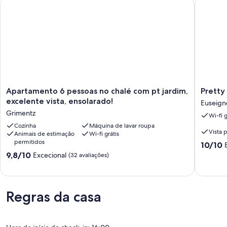
Apartamento 6 pessoas no chalé com pt jardim, excelente vist
Pretty ch
Apartamento
Pretty
Apartamento 6 pessoas no chalé com pt jardim,
Pretty
6
chalet-
excelente vista, ensolarado!
Euseign
pessoas
style
Grimentz
Wi-fi g
no
studio
chalé
Cozinha
Máquina de lavar roupa
Euseign
Vista 
Animais de estimação
Wi-fi grátis
com
permitidos
Pontuaç
pt
10/10
de
jardim,
Pontuação
9,8/10
Excecional
(32 avaliações)
10.0
excelente
de
de
vista,
9.8
um
ensolarado!
de
máximo
Grimentz
um
Regras da casa
de
máximo
10,
de
Excecion
10,
(1