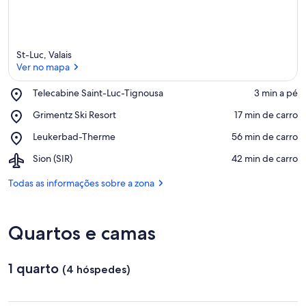
St-Luc, Valais
Ver no mapa
Place,
Telecabine Saint-Luc-Tignousa
‪3 min a pé‬
Telecabine
Ver no mapa
Place,
Grimentz Ski Resort
‪17 min de carro‬
Saint-
Grimentz
Luc-
Place,
Leukerbad-Therme
‪56 min de carro‬
Ski
Tignousa
Leukerbad-
Resort
Airport,
Sion (SIR)
‪42 min de carro‬
Therme
Sion
(SIR)
Todas as informações sobre a zona
Quartos e camas
1 quarto
(4 hóspedes)