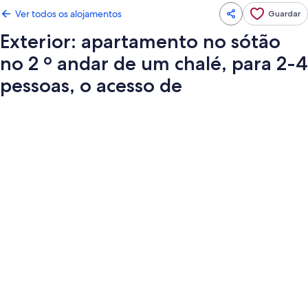
Ver todos os alojamentos
Guardar
Exterior: apartamento no sótão
no 2 º andar de um chalé, para 2-4
pessoas, o acesso de
Galeria
de
imagens