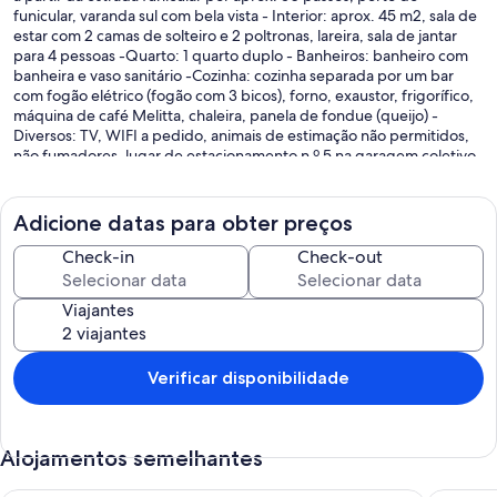
funicular, varanda sul com bela vista - Interior: aprox. 45 m2, sala de
estar com 2 camas de solteiro e 2 poltronas, lareira, sala de jantar
para 4 pessoas -Quarto: 1 quarto duplo - Banheiros: banheiro com
banheira e vaso sanitário -Cozinha: cozinha separada por um bar
com fogão elétrico (fogão com 3 bicos), forno, exaustor, frigorífico,
máquina de café Melitta, chaleira, panela de fondue (queijo) -
Diversos: TV, WIFI a pedido, animais de estimação não permitidos,
não fumadores, lugar de estacionamento n º 5 na garagem coletivo
perto do funicular, aquecimento elétrico - - Limpeza final: A limpeza
normal está incluída no preço do aluguel. - - Toalhas de cozinha
disponíveis: Podem ser alugadas na agência. - - Toalhas de banho
Adicione datas para obter preços
disponíveis: Podem ser alugadas na agência. - - Roupa de cama: -
Pode ser alugado na agência. - - Estacionamento: lugares privados
Check-in
Check-out
ou parques de estacionamento públicos disponíveis. - Depósito:
Um depósito de 500,00 é exigido. - - Seguro de cancelamento:
Viajantes
Incluído no pre��o do aluguel para cancelamento em caso de
grandes forças (atestado médico). - - Taxas de administração:
nenhuma. - - Taxa de turismo: Incluído no preço do aluguel. -
Verificar disponibilidade
Alojamentos semelhantes