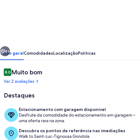
de
Exterior:
apartamento
no
sótão
erior
Seguinte
no
6+
Visão geral
Comodidades
Localização
Políticas
2
º
Avaliações
Muito bom
8,0
8,0 em 10
andar
Ver 2 avaliações
de
Destaques
um
chalé,
Estacionamento com garagem disponível
para
Desfrute da comodidade do estacionamento em garagem –
Sala de estar
uma oferta rara na zona.
2-
Descubra os pontos de referência nas imediações
4
Walk to Saint-Luc-Tignousa Gondola