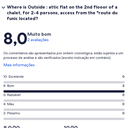
Where is Outside : attic flat on the 2nd flooor of a
chalet, for 2-4 persons, access from the "route du
funic located?
Avaliações
8,0
Muito bom
2 avaliações
Os comentários são apresentados por ordem cronológica, estão sujeitos a um
processo de análise e são verificados (exceto indicação em contrário).
Abre
Mais informações
numa
nova
Pontuação
10: Excelente
0
janela
de
Pontuação
8: Bom
2
10,
de
o
Pontuação
6: Razoável
0
8,
que
de
o
Pontuação
4: Mau
0
significa
6,
que
de
“Excelente”.
o
Pontuação
2: Péssimo
0
significa
4,
0
que
de
“Bom”.
o
de
significa
2,
8,0/10
10/10