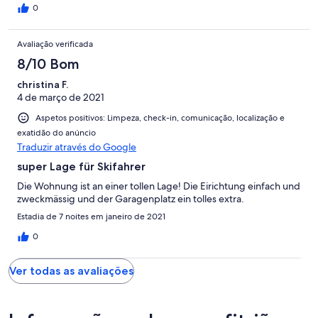
lave-vaisselle qui figure dans le descriptif est absent de la
0
location, de même que la TV qui apparaît sur une des photos de
l'annonce. Un rideau de douche serait le bienvenu. Il éviterait
Avaliação verificada
qu'on inonde la salle de bains à chaque fois qu'on prend une
douche. Nous avons été surpris par les prix scandaleusement
8/10 Bom
élevés du seul supermarché de St-Luc, Pam Achelli. Une
christina F.
concurrence dans le village leur ferait le plus grand bien! Nous
4 de março de 2021
avons quand même eu beaucoup de plaisir lors de notre séjour.
Le balcon du chalet offre une vue époustouflante sur la région
Aspetos positivos: Limpeza, check-in, comunicação, localização e
et permet par temps clair d'observer les étoiles. C'est un endroit
exatidão do anúncio
calme, parfait pour les amoureux de la nature.
Traduzir através do Google
super Lage für Skifahrer
Die Wohnung ist an einer tollen Lage! Die Eirichtung einfach und
zweckmässig und der Garagenplatz ein tolles extra.
Estadia de 7 noites em janeiro de 2021
0
Ver todas as avaliações