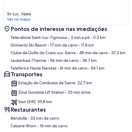
St-Luc, Valais
Ver no mapa
Pontos de interesse nas imediações
Mapa
Telecabine Saint-Luc-Tignousa
- 3 min a pé
- 0.3 km
Grimentz Ski Resort
- 17 min de carro
- 11.8 km
Clube de Golfe de Crans-sur-Sierre
- 48 min de carro
- 37.2 km
Leukerbad-Therme
- 56 min de carro
- 38.7 km
Teleférico Haute Nendaz
- 61 min de carro
- 54.1 km
Transportes
Estação de Comboios de Sierre: 22,7 km
Zinal Gondola Lift Station - 25 min drive
Sion (SIR): 39,8 km
Restaurantes
‪Bendolla - ‬33 min de carro
‪Cabane Ilhorn - ‬16 min de carro