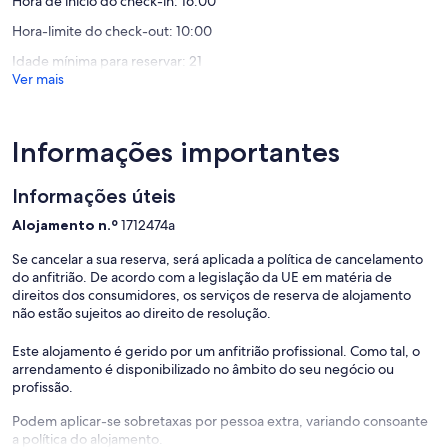
Excecional,
Hora de início do check-in: 16:00
avaliaçã
(32
Hora-limite do check-out: 10:00
avaliações)
Idade mínima para reservar: 21
Ver mais
Informações importantes
Informações úteis
Alojamento n.º
1712474a
Se cancelar a sua reserva, será aplicada a política de cancelamento
do anfitrião. De acordo com a legislação da UE em matéria de
direitos dos consumidores, os serviços de reserva de alojamento
não estão sujeitos ao direito de resolução.
Este alojamento é gerido por um anfitrião profissional. Como tal, o
arrendamento é disponibilizado no âmbito do seu negócio ou
profissão.
Podem aplicar-se sobretaxas por pessoa extra, variando consoante
a política do alojamento.