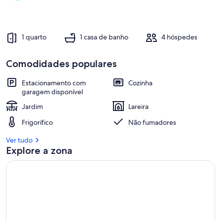
pessoas,
o
acesso
1 quarto
1 casa de banho
4 hóspedes
de
Comodidades populares
Estacionamento com
Cozinha
garagem disponível
Jardim
Lareira
Frigorífico
Não fumadores
Ver tudo
Explore a zona