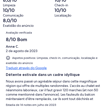
2
que
2
“Razoável”.
o
de
significa
Limpeza
Check-in
avaliações.
0
que
10/10
10/10
2
“Mau”.
de
significa
avaliações.
0
Comunicação
Localização
2
“Péssimo”.
8,0/10
de
avaliações.
0
2
Exatidão do anúncio
de
Avaliações
avaliações.
Avaliação verificada
2
avaliações.
8/10 Bom
Anne C.
2 de agosto de 2023
Aspetos positivos: Limpeza, check-in, comunicação, localização e
exatidão do anúncio
Traduzir através do Google
Détente estivale dans un cadre idyllique
Nous avons passé un agréable séjour dans cette magnifique
région qui offre de multiples randonnées. L'accès au chalet est
néanmoins laborieux, car il faut gravir 120 marches (et non 50
comme mentionné dans l'annonce). Les fauteuils du balcon
mériteraient d'être remplacés, car ils sont tout déchirés et
laissent apparaître le rembourrage. Les bancs de la table à
Estadia de 14 noites em julho de 2023
manger sont bancaux et mériteraient aussi d'être remplacés. Le